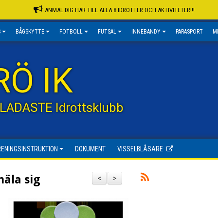
ANMÄL DIG HÄR TILL ALLA 8 IDROTTER OCH AKTIVITETER!!!
S
BÅGSKYTTE
FOTBOLL
FUTSAL
INNEBANDY
PARASPORT
M
RÖ IK
GLADASTE Idrottsklubb
RENINGSINSTRUKTION
DOKUMENT
VISSELBLÅSARE
äla sig
<
>