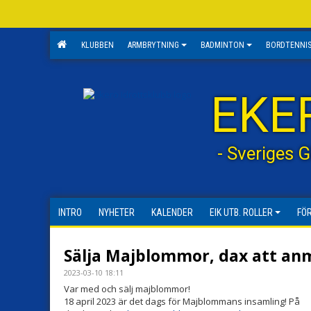
KLUBBEN
ARMBRYTNING
BADMINTON
BORDTENNI
EKE
- Sveriges 
INTRO
NYHETER
KALENDER
EIK UTB. ROLLER
FÖ
Sälja Majblommor, dax att anm
2023-03-10 18:11
Var med och sälj majblommor!
18 april 2023 är det dags för Majblommans insamling! På