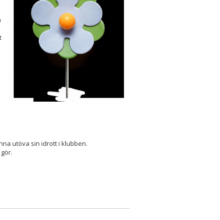
a
t
.
a utöva sin idrott i klubben.
 gör.