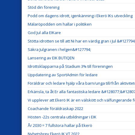
Stöd din förening
Podd om dagens idrott, igenkänning i Ekerö IKs utveckling
Mälaröpodden om hallar i politiken
God Jul alla EIKare
Stötta idrotten se till att Ni har en värdig gran i Jul &#127794
Säkra Julgranen i helgen&#127794;
Lansering av EIK BUTIQEN
Idrottsklapparna på Stadium 3% till föreningen
Uppdatering av SportAdmin för ledare
Föräldrar och ledare hjälp våra barn/unga till/från aktivitet
Erkänsla, ta åt Er alla fantastiska ledare &#128077;&#12807
Vi upplever att Ekerö IK är en välskött och välfungerande 
Coachande föräldraskap 2022
Hösten -22s centrala utbildningar i EIK
År 2030 = 7 fullstora hallar på Ekerö
Nyhetsbrev Ekerö IK VT 2022