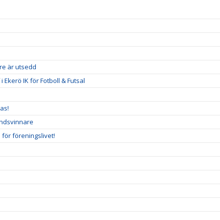
re är utsedd
kerö IK för Fotboll & Futsal
as!
undsvinnare
ör föreningslivet!