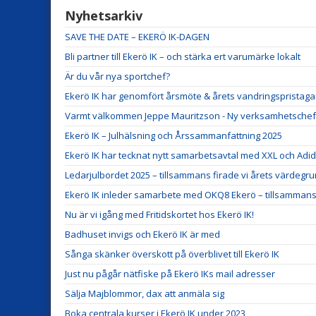
Nyhetsarkiv
SAVE THE DATE – EKERÖ IK-DAGEN
Bli partner till Ekerö IK – och stärka ert varumärke lokalt
Är du vår nya sportchef?
Ekerö IK har genomfört årsmöte & årets vandringspristaga
Varmt välkommen Jeppe Mauritzson - Ny verksamhetschef i E
Ekerö IK – Julhälsning och Årssammanfattning 2025
Ekerö IK har tecknat nytt samarbetsavtal med XXL och Adid
Ledarjulbordet 2025 – tillsammans firade vi årets värdegr
Ekerö IK inleder samarbete med OKQ8 Ekerö – tillsammans f
Nu är vi igång med Fritidskortet hos Ekerö IK!
Badhuset invigs och Ekerö IK är med
Sånga skänker överskott på överblivet till Ekerö IK
Just nu pågår nätfiske på Ekerö IKs mail adresser
Sälja Majblommor, dax att anmäla sig
Boka centrala kurser i Ekerö IK under 2023