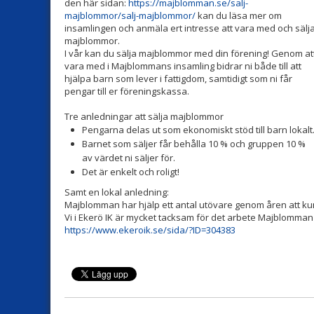
den här sidan:
https://majblomman.se/salj-
majblommor/salj-majblommor/
kan du läsa mer om
insamlingen och anmäla ert intresse att vara med och sälj
majblommor.
I vår kan du sälja majblommor med din förening! Genom at
vara med i Majblommans insamling bidrar ni både till att
hjälpa barn som lever i fattigdom, samtidigt som ni får
pengar till er föreningskassa.
Tre anledningar att sälja majblommor
Pengarna delas ut som ekonomiskt stöd till barn lokalt
Barnet som säljer får behålla 10 % och gruppen 10 %
av värdet ni säljer för.
Det är enkelt och roligt!
Samt en lokal anledning:
Majblomman har hjälp ett antal utövare genom åren att kunn
Vi i Ekerö IK är mycket tacksam för det arbete Majblomman
https://www.ekeroik.se/sida/?ID=304383