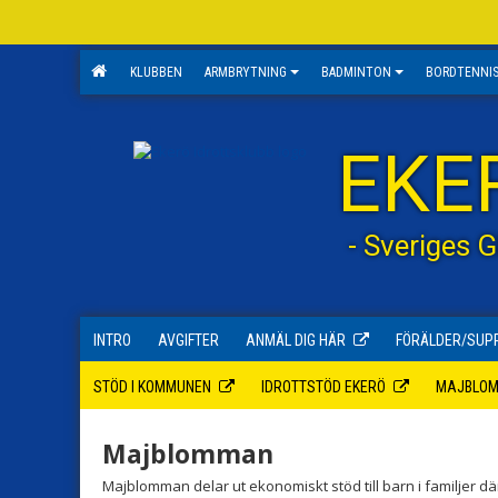
KLUBBEN
ARMBRYTNING
BADMINTON
BORDTENNI
EKE
- Sveriges 
INTRO
AVGIFTER
ANMÄL DIG HÄR
FÖRÄLDER/SUP
STÖD I KOMMUNEN
IDROTTSTÖD EKERÖ
MAJBLO
Majblomman
Majblomman delar ut ekonomiskt stöd till barn i familjer där