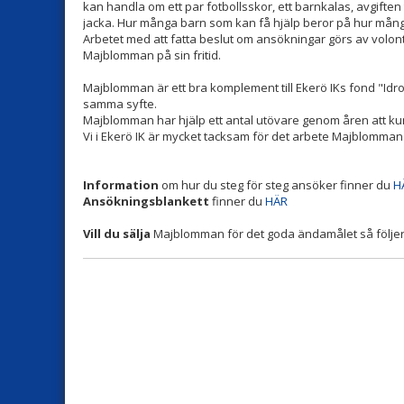
kan handla om ett par fotbollsskor, ett barnkalas, avgiften til
jacka. Hur många barn som kan få hjälp beror på hur mån
Arbetet med att fatta beslut om ansökningar görs av volo
Majblomman på sin fritid.
Majblomman är ett bra komplement till Ekerö IKs fond "Idrott 
samma syfte.
Majblomman har hjälp ett antal utövare genom åren att kunn
Vi i Ekerö IK är mycket tacksam för det arbete Majblomman
Information
om hur du steg för steg ansöker finner du
H
Ansökningsblankett
finner du
HÄR
Vill du sälja
Majblomman för det goda ändamålet så följe