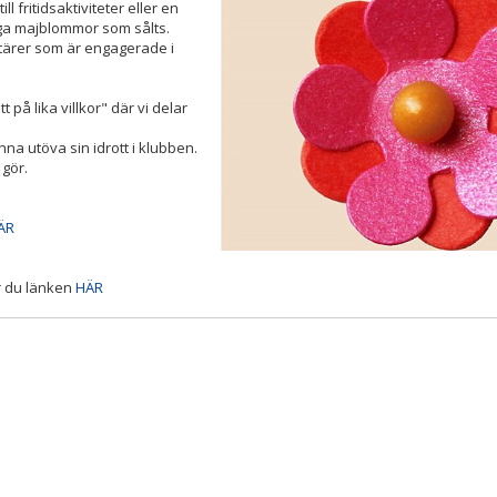
l fritidsaktiviteter eller en
ga majblommor som sålts.
ntärer som är engagerade i
på lika villkor" där vi delar
a utöva sin idrott i klubben.
 gör.
ÄR
r du länken
HÄR