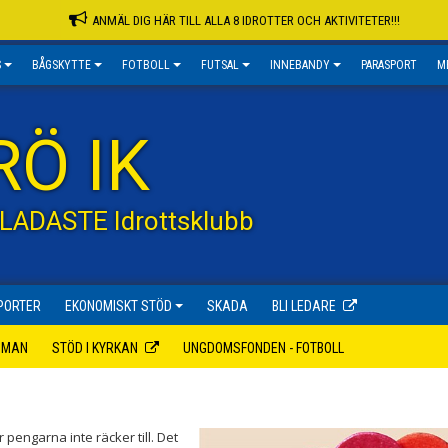
ANMÄL DIG HÄR TILL ALLA 8 IDROTTER OCH AKTIVITETER!!!
S
BÅGSKYTTE
FOTBOLL
FUTSAL
INNEBANDY
PARASPORT
M
RÖ IK
GLADASTE Idrottsklubb
PORTER
EKONOMISKT STÖD
SKADA
BLI LEDARE
MMAN
STÖD I KYRKAN
UNGDOMSFONDEN - FOTBOLL
 pengarna inte räcker till. Det