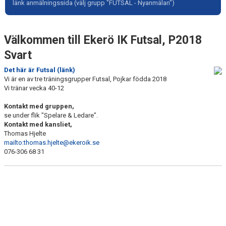
länk anmälningssida (välj grupp "FUTSAL - Nyanmälan")
Välkommen till Ekerö IK Futsal, P2018
Svart
Det här är Futsal (länk)
Vi är en av tre träningsgrupper Futsal, Pojkar födda 2018
Vi tränar vecka 40-12
Kontakt med gruppen,
se under flik "Spelare & Ledare".
Kontakt med kansliet,
Thomas Hjelte
mailto:thomas.hjelte@ekeroik.se
076-306 68 31