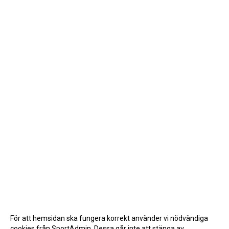
För att hemsidan ska fungera korrekt använder vi nödvändiga
cookies från SportAdmin. Dessa går inte att stänga av.