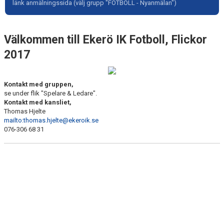
länk anmälningssida (välj grupp "FOTBOLL - Nyanmälan")
SPELARE & LEDARE
Välkommen till Ekerö IK Fotboll, Flickor
2017
Kontakt med gruppen,
se under flik "Spelare & Ledare".
Kontakt med kansliet,
Thomas Hjelte
mailto:thomas.hjelte@ekeroik.se
076-306 68 31