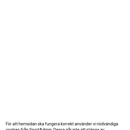
För att hemsidan ska fungera korrekt använder vi nödvändiga
cookies från SportAdmin. Dessa går inte att stänga av.