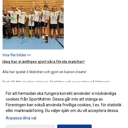
Visa fler bilder >>
Idag har vi äntligen gjort våra första matcher!
Alla har spelat 3 Matcher och gjort en kanon insats!
Tack till Alla spelare, tränare, föräldrar och supportrar på läktaren!
Här kommer lite bilder på vår matchdag!
För att hemsidan ska fungera korrekt använder vi nödvändiga
cookies från SportAdmin. Dessa går inte att stänga av.
Föreningen kan också använda frivilliga cookies, t.ex. för statistik
eller marknadsföring. Du väljer själv om du vill acceptera dessa.
Anpassa dina val
Cookie-inställningar
Gå till Webbversion