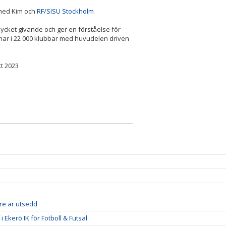
 med Kim och
RF/SISU Stockholm
ycket givande och ger en förståelse för
elmar i 22 000 klubbar med huvudelen driven
tt 2023
re är utsedd
kerö IK för Fotboll & Futsal