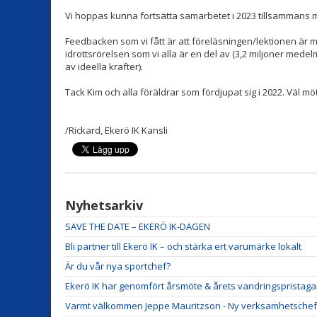
Vi hoppas kunna fortsätta samarbetet i 2023 tillsammans
Feedbacken som vi fått är att föreläsningen/lektionen är m
idrottsrörelsen som vi alla är en del av (3,2 miljoner med
av ideella krafter).
Tack Kim och alla föräldrar som fördjupat sig i 2022. Väl mö
/Rickard, Ekerö IK Kansli
Nyhetsarkiv
SAVE THE DATE – EKERÖ IK-DAGEN
Bli partner till Ekerö IK – och stärka ert varumärke lokalt
Är du vår nya sportchef?
Ekerö IK har genomfört årsmöte & årets vandringspristaga
Varmt välkommen Jeppe Mauritzson - Ny verksamhetschef i E