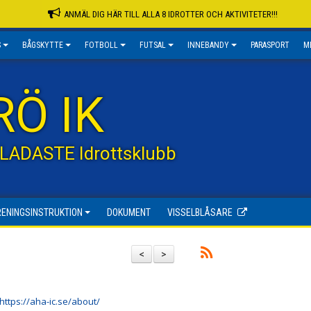
ANMÄL DIG HÄR TILL ALLA 8 IDROTTER OCH AKTIVITETER!!!
S
BÅGSKYTTE
FOTBOLL
FUTSAL
INNEBANDY
PARASPORT
M
RÖ IK
GLADASTE Idrottsklubb
RENINGSINSTRUKTION
DOKUMENT
VISSELBLÅSARE
<
>
https://aha-ic.se/about/