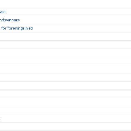
as!
undsvinnare
ör föreningslivet!
;