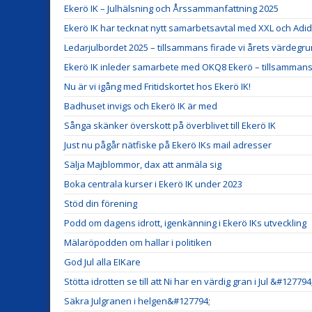
Ekerö IK – Julhälsning och Årssammanfattning 2025
Ekerö IK har tecknat nytt samarbetsavtal med XXL och Adid
Ledarjulbordet 2025 – tillsammans firade vi årets värdegr
Ekerö IK inleder samarbete med OKQ8 Ekerö – tillsammans f
Nu är vi igång med Fritidskortet hos Ekerö IK!
Badhuset invigs och Ekerö IK är med
Sånga skänker överskott på överblivet till Ekerö IK
Just nu pågår nätfiske på Ekerö IKs mail adresser
Sälja Majblommor, dax att anmäla sig
Boka centrala kurser i Ekerö IK under 2023
Stöd din förening
Podd om dagens idrott, igenkänning i Ekerö IKs utveckling
Mälaröpodden om hallar i politiken
God Jul alla EIKare
Stötta idrotten se till att Ni har en värdig gran i Jul &#127794
Säkra Julgranen i helgen&#127794;