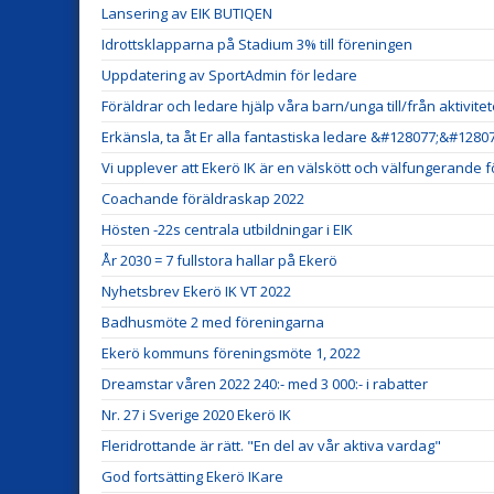
Lansering av EIK BUTIQEN
Idrottsklapparna på Stadium 3% till föreningen
Uppdatering av SportAdmin för ledare
Föräldrar och ledare hjälp våra barn/unga till/från aktivitet
Erkänsla, ta åt Er alla fantastiska ledare &#128077;&#12807
Vi upplever att Ekerö IK är en välskött och välfungerande 
Coachande föräldraskap 2022
Hösten -22s centrala utbildningar i EIK
År 2030 = 7 fullstora hallar på Ekerö
Nyhetsbrev Ekerö IK VT 2022
Badhusmöte 2 med föreningarna
Ekerö kommuns föreningsmöte 1, 2022
Dreamstar våren 2022 240:- med 3 000:- i rabatter
Nr. 27 i Sverige 2020 Ekerö IK
Fleridrottande är rätt. "En del av vår aktiva vardag"
God fortsätting Ekerö IKare