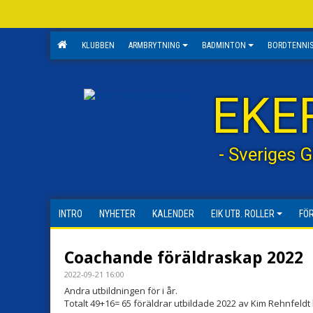
KLUBBEN
ARMBRYTNING
BADMINTON
BORDTENNI
EKE
- Sveriges 
INTRO
NYHETER
KALENDER
EIK UTB. ROLLER
FÖ
Coachande föräldraskap 2022
2022-09-21 16:00
Andra utbildningen för i år.
Totalt 49+16= 65 föräldrar utbildade 2022 av Kim Rehnfeldt