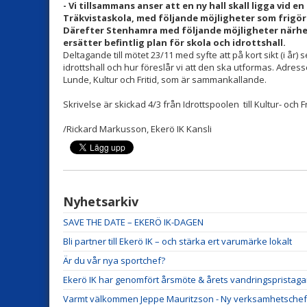
- Vi tillsammans anser att en ny hall skall ligga vid 
Träkvistaskola, med följande möjligheter som frigör
Därefter
Stenhamra
med följande möjligheter närhet
ersätter befintlig plan för skola och idrottshall.
Deltagande till mötet 23/11 med syfte att på kort sikt (i år) se
idrottshall och hur föreslår vi att den ska utformas. Adres
Lunde, Kultur och Fritid, som är sammankallande.
Skrivelse är skickad 4/3 från Idrottspoolen till Kultur- och F
/Rickard Markusson, Ekerö IK Kansli
Nyhetsarkiv
SAVE THE DATE – EKERÖ IK-DAGEN
Bli partner till Ekerö IK – och stärka ert varumärke lokalt
Är du vår nya sportchef?
Ekerö IK har genomfört årsmöte & årets vandringspristaga
Varmt välkommen Jeppe Mauritzson - Ny verksamhetschef i E