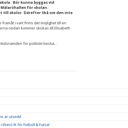
en skola. Bör kunna byggas vid
 Mälaröhallen för skolan.
 till skolor. Därefter Skå om den inte
 framåt i vart finns det möjlighet till en
serna nedan kommer skickas till Elisabeth
ritidsnämden för politiskt beslut...
re är utsedd
kerö IK för Fotboll & Futsal