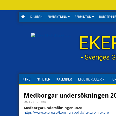
KLUBBEN
ARMBRYTNING
BADMINTON
BORDTENNI
EKE
- Sveriges 
INTRO
NYHETER
KALENDER
EIK UTB. ROLLER
FÖ
Medborgar undersökningen 2
2021-02-10 15:59
Medborgar undersökningen 2020:
https://www.ekero.se/kommun-politik/fakta-om-ekero-