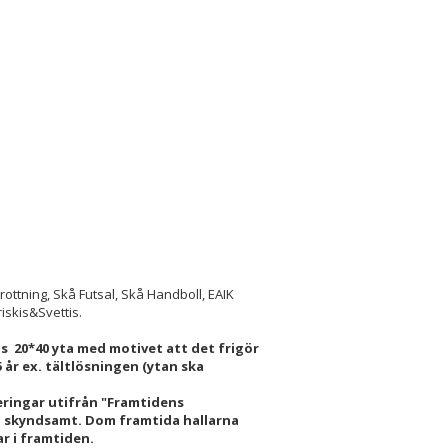
ttning, Skå Futsal, Skå Handboll, EAIK
iskis&Svettis.
as 20*40 yta med motivet att det frigör
 år ex. tältlösningen (ytan ska
teringar utifrån "Framtidens
gg skyndsamt. Dom framtida hallarna
r i framtiden.