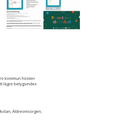
erö kommun hösten
tt lägre betygsindex
skolan, Äldreomsorgen,