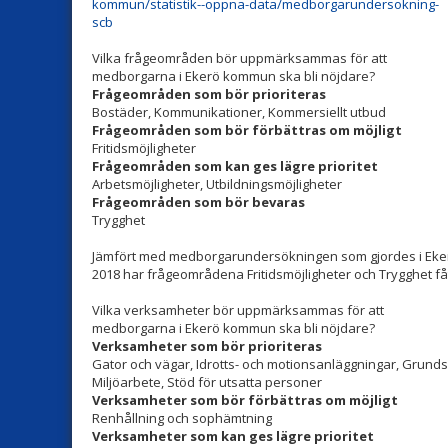
kommun/statistik--oppna-data/medborgarundersokning-
scb
Vilka frågeområden bör uppmärksammas för att
medborgarna i Ekerö kommun ska bli nöjdare?
Frågeområden som bör prioriteras
Bostäder, Kommunikationer, Kommersiellt utbud
Frågeområden som bör förbättras om möjligt
Fritidsmöjligheter
Frågeområden som kan ges lägre prioritet
Arbetsmöjligheter, Utbildningsmöjligheter
Frågeområden som bör bevaras
Trygghet
Jämfört med medborgarundersökningen som gjordes i Ek
2018 har frågeområdena Fritidsmöjligheter och Trygghet få
Vilka verksamheter bör uppmärksammas för att
medborgarna i Ekerö kommun ska bli nöjdare?
Verksamheter som bör prioriteras
Gator och vägar, Idrotts- och motionsanläggningar, Grund
Miljöarbete, Stöd för utsatta personer
Verksamheter som bör förbättras om möjligt
Renhållning och sophämtning
Verksamheter som kan ges lägre prioritet