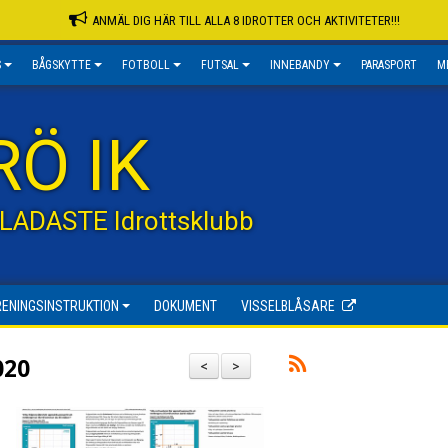
ANMÄL DIG HÄR TILL ALLA 8 IDROTTER OCH AKTIVITETER!!!
S
BÅGSKYTTE
FOTBOLL
FUTSAL
INNEBANDY
PARASPORT
M
RÖ IK
GLADASTE Idrottsklubb
RENINGSINSTRUKTION
DOKUMENT
VISSELBLÅSARE
020
<
>