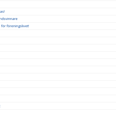
as!
undsvinnare
ör föreningslivet!
;