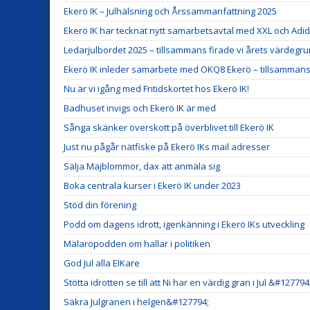
Ekerö IK – Julhälsning och Årssammanfattning 2025
Ekerö IK har tecknat nytt samarbetsavtal med XXL och Adid
Ledarjulbordet 2025 – tillsammans firade vi årets värdegr
Ekerö IK inleder samarbete med OKQ8 Ekerö – tillsammans f
Nu är vi igång med Fritidskortet hos Ekerö IK!
Badhuset invigs och Ekerö IK är med
Sånga skänker överskott på överblivet till Ekerö IK
Just nu pågår nätfiske på Ekerö IKs mail adresser
Sälja Majblommor, dax att anmäla sig
Boka centrala kurser i Ekerö IK under 2023
Stöd din förening
Podd om dagens idrott, igenkänning i Ekerö IKs utveckling
Mälaröpodden om hallar i politiken
God Jul alla EIKare
Stötta idrotten se till att Ni har en värdig gran i Jul &#127794
Säkra Julgranen i helgen&#127794;