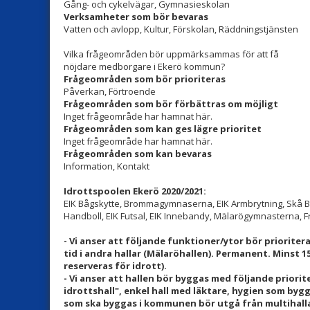
Gång- och cykelvägar, Gymnasieskolan
Verksamheter som bör bevaras
Vatten och avlopp, Kultur, Förskolan, Räddningstjänsten
Vilka frågeområden bör uppmärksammas för att få
nöjdare medborgare i Ekerö kommun?
Frågeområden som bör prioriteras
Påverkan, Förtroende
Frågeområden som bör förbättras om möjligt
Inget frågeområde har hamnat här.
Frågeområden som kan ges lägre prioritet
Inget frågeområde har hamnat här.
Frågeområden som kan bevaras
Information, Kontakt
Idrottspoolen Ekerö 2020/2021:
EIK Bågskytte, Brommagymnaserna, EIK Armbrytning, Skå Bro
Handboll, EIK Futsal, EIK Innebandy, Mälarögymnasterna, Fr
- Vi anser att följande funktioner/ytor bör prioriter
tid i andra hallar (Mälaröhallen). Permanent. Minst 15
reserveras för idrott).
- Vi anser att hallen bör byggas med följande priori
idrottshall", enkel hall med läktare, hygien som by
som ska byggas i kommunen bör utgå från multihalla