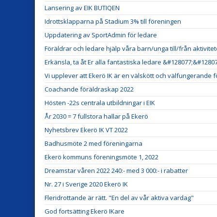
Lansering av EIK BUTIQEN
Idrottsklapparna på Stadium 3% till föreningen
Uppdatering av SportAdmin för ledare
Föräldrar och ledare hjälp våra barn/unga till/från aktivitet
Erkänsla, ta åt Er alla fantastiska ledare &#128077;&#12807
Vi upplever att Ekerö IK är en välskött och välfungerande 
Coachande föräldraskap 2022
Hösten -22s centrala utbildningar i EIK
År 2030 = 7 fullstora hallar på Ekerö
Nyhetsbrev Ekerö IK VT 2022
Badhusmöte 2 med föreningarna
Ekerö kommuns föreningsmöte 1, 2022
Dreamstar våren 2022 240:- med 3 000:- i rabatter
Nr. 27 i Sverige 2020 Ekerö IK
Fleridrottande är rätt. "En del av vår aktiva vardag"
God fortsätting Ekerö IKare