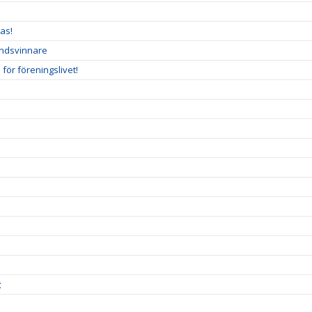
as!
undsvinnare
ör föreningslivet!
;