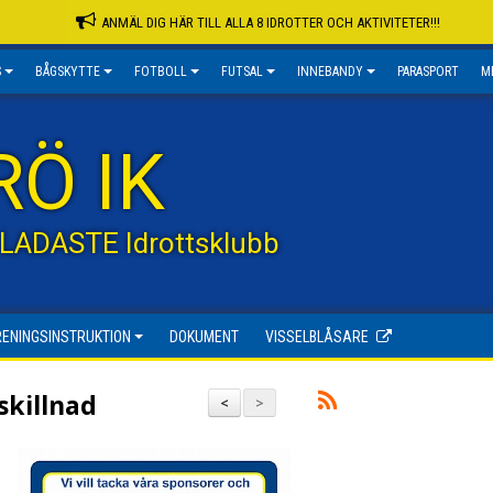
ANMÄL DIG HÄR TILL ALLA 8 IDROTTER OCH AKTIVITETER!!!
S
BÅGSKYTTE
FOTBOLL
FUTSAL
INNEBANDY
PARASPORT
M
RÖ IK
GLADASTE Idrottsklubb
RENINGSINSTRUKTION
DOKUMENT
VISSELBLÅSARE
skillnad
<
>