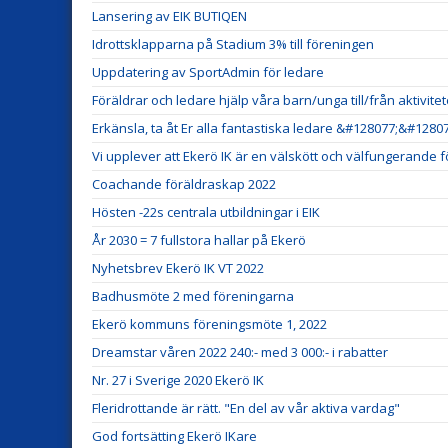
Lansering av EIK BUTIQEN
Idrottsklapparna på Stadium 3% till föreningen
Uppdatering av SportAdmin för ledare
Föräldrar och ledare hjälp våra barn/unga till/från aktivitet
Erkänsla, ta åt Er alla fantastiska ledare &#128077;&#12807
Vi upplever att Ekerö IK är en välskött och välfungerande 
Coachande föräldraskap 2022
Hösten -22s centrala utbildningar i EIK
År 2030 = 7 fullstora hallar på Ekerö
Nyhetsbrev Ekerö IK VT 2022
Badhusmöte 2 med föreningarna
Ekerö kommuns föreningsmöte 1, 2022
Dreamstar våren 2022 240:- med 3 000:- i rabatter
Nr. 27 i Sverige 2020 Ekerö IK
Fleridrottande är rätt. "En del av vår aktiva vardag"
God fortsätting Ekerö IKare