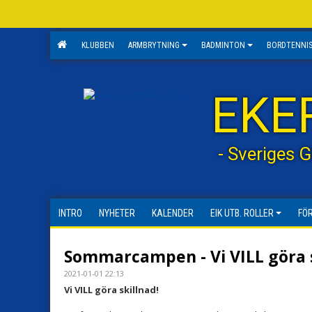
KLUBBEN
ARMBRYTNING
BADMINTON
BORDTENNI
EKE
- Sveriges 
INTRO
NYHETER
KALENDER
EIK UTB. ROLLER
FÖ
Sommarcampen - Vi VILL göra 
2021-01-01 22:13
Vi VILL göra skillnad!