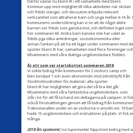
Därför växlar nu Ekerö IK i ett samarbete med Ekerö
Kommun upp med möjlighet till olika aktiviteter när skolan
och fritids stänger, och dessutom erbjuda relevant
verksamhet som attraherar barn och unga mellan 6-16 år. I
kommunens undersökning kan vi se att de något äldre
barnen ser fritids som ganska trist, och definitivt inget som
hör sommaren till. Andra barn kanske inte har valet av
fritids pga olika anledningar, socioekonomiska eller
annan.Tanken på att ha ett läger under sommaren med d
sporter Ekerö IK har, samarbeten med flera föreningar oc
tillsammans med våra duktiga ungdomsledare föddes.
År ett som var startskottet sommaren 2018
Vi sökte bidrag från kommunen för 2 veckors camp och
blev beviljad 1 och även ekonomiskt stöd (idrottslyft) från
Stockholmsidrotten för material i alla sporter.
Ekerö IK har möjligheten att göra det så bra det går
tillsammans med våra fantastiska ungdomsledare, som
står i kö för att få ta hand om deltagarna på campen. Vi fic
också förutsättningen genom att få bidrag från kommunen och
Träkvistavallen under en av veckorna vi ansökt om. 70 barn
hade 15 ungdomsledare och instruktörer på plats. Vi fick 
många.
2018 års sponsorer;
Ica Supermarket Tappström
bidrog med al