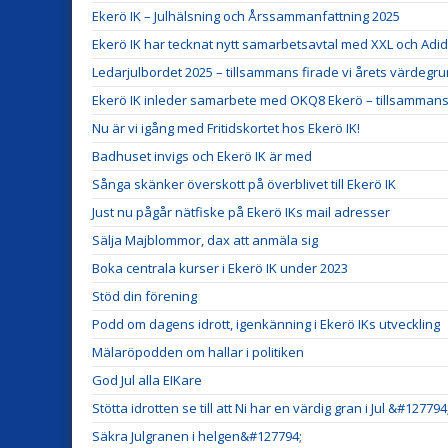
Ekerö IK – Julhälsning och Årssammanfattning 2025
Ekerö IK har tecknat nytt samarbetsavtal med XXL och Adid
Ledarjulbordet 2025 – tillsammans firade vi årets värdegr
Ekerö IK inleder samarbete med OKQ8 Ekerö – tillsammans f
Nu är vi igång med Fritidskortet hos Ekerö IK!
Badhuset invigs och Ekerö IK är med
Sånga skänker överskott på överblivet till Ekerö IK
Just nu pågår nätfiske på Ekerö IKs mail adresser
Sälja Majblommor, dax att anmäla sig
Boka centrala kurser i Ekerö IK under 2023
Stöd din förening
Podd om dagens idrott, igenkänning i Ekerö IKs utveckling
Mälaröpodden om hallar i politiken
God Jul alla EIKare
Stötta idrotten se till att Ni har en värdig gran i Jul &#127794
Säkra Julgranen i helgen&#127794;