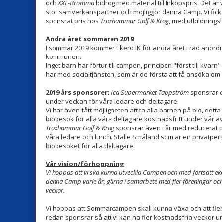
och
XXL-Bromma
bidrog med material till Inköpspris. Det är
stor samverkanspartner och möjliggör denna Camp. Vi fick äv
sponsrat pris hos
Troxhammar Golf & Krog
, med utbildnings
Andra året sommaren 2019
I sommar 2019 kommer Ekerö IK för andra året i rad ano
kommunen.
Inget barn har förtur till campen, principen "först till kvar
har med socialtjänsten, som är de första att få ansöka om 
2019 års sponsorer;
Ica Supermarket Tappström
sponsrar c
under veckan för våra ledare och deltagare.
Vi har även fått möjligheten att ta alla barnen på bio, dett
biobesök för alla våra deltagare kostnadsfritt under vår a
Troxhammar Golf & Krog
sponsrar även i år med reducerat pri
våra ledare och lunch. Stalle Småland som är en privatper
biobesöket för alla deltagare.
Vår vision/förhoppning
Vi hoppas att vi ska kunna utveckla Campen och med fortsatt 
denna Camp varje år, gärna i samarbete med fler föreningar och
veckor.
Vi hoppas att Sommarcampen skall kunna växa och att fler 
redan sponsrar så att vi kan ha fler kostnadsfria veckor