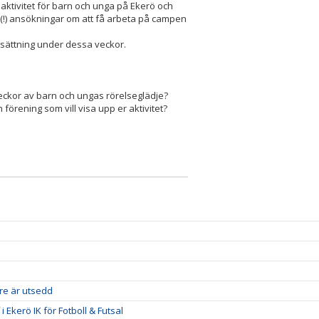
ch aktivitet för barn och unga på Ekerö och
1(!) ansökningar om att få arbeta på campen
elsättning under dessa veckor.
er veckor av barn och ungas rörelseglädje?
örening som vill visa upp er aktivitet?
re är utsedd
kerö IK för Fotboll & Futsal