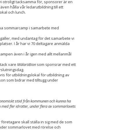
 vi otroligt tacksamma för, sponsorer är en
en hålla vår ledarutbildning till ett
lokal och lunch.
rdna sommarcamp i samarbete med
n" gäller, med undantag för det samarbete vi
platser. I år har vi 70 deltagare anmälda
ampen även i år igen med allt mellanmål
a tack vare
MälaröBion
som sponsrar med ett
vslutningsdag.
s för utbildningslokal för utbildning av
son som bidrar med tilltugg under
ekonomiskt stöd från kommunen och kunna ha
 med fler idrotter, under flera av sommarlovets
företagare skall ställa in sig med de som
 under sommarlovet med rörelse och