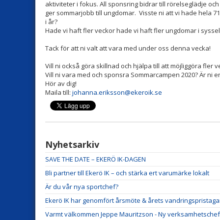
aktiviteter i fokus. All sponsring bidrar till rörelseglädje o
ger sommarjobb till ungdomar. Visste ni att vi hade hela 7
i år?
Hade vi haft fler veckor hade vi haft fler ungdomar i syss
Tack för att ni valt att vara med under oss denna vecka!
Vill ni också göra skillnad och hjälpa till att möjliggöra fl
Vill ni vara med och sponsra Sommarcampen 2020? Är ni en f
Hör av dig!
Maila till:
johanna.eriksson@ekeroik.se
Nyhetsarkiv
SAVE THE DATE – EKERÖ IK-DAGEN
Bli partner till Ekerö IK – och stärka ert varumärke lokalt
Är du vår nya sportchef?
Ekerö IK har genomfört årsmöte & årets vandringspristaga
Varmt välkommen Jeppe Mauritzson - Ny verksamhetschef i E