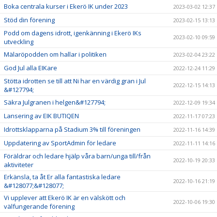
Boka centrala kurser i Ekerö IK under 2023
2023-03-02 12:37
Stöd din förening
2023-02-15 13:13
Podd om dagens idrott, igenkänning i Ekerö IKs
2023-02-10 09:59
utveckling
Mälaröpodden om hallar i politiken
2023-02-04 23:22
God Jul alla EIKare
2022-12-24 11:29
Stötta idrotten se till att Ni har en värdig gran i Jul
2022-12-15 14:13
&#127794;
Säkra Julgranen i helgen&#127794;
2022-12-09 19:34
Lansering av EIK BUTIQEN
2022-11-17 07:23
Idrottsklapparna på Stadium 3% till föreningen
2022-11-16 14:39
Uppdatering av SportAdmin för ledare
2022-11-11 14:16
Föräldrar och ledare hjälp våra barn/unga till/från
2022-10-19 20:33
aktiviteter
Erkänsla, ta åt Er alla fantastiska ledare
2022-10-16 21:19
&#128077;&#128077;
Vi upplever att Ekerö IK är en välskött och
2022-10-06 19:30
välfungerande förening