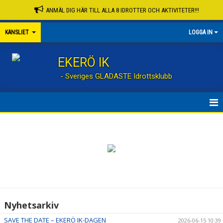
ANMÄL DIG HÄR TILL ALLA 8 IDROTTER OCH AKTIVITETER!!!
KANSLIET
LOGGA IN
EKERÖ IK
- Sveriges GLADASTE Idrottsklubb
INTRO
NYHETER
KALENDER
EIK UTB. ROLLER
Nyhetsarkiv
FÖRENINGSINSTRUKTION
SAVE THE DATE – EKERÖ IK-DAGEN
2026-06-15 10:39