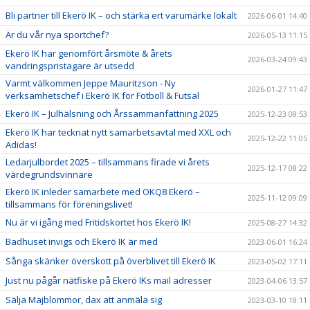
DOKUMENT
Bli partner till Ekerö IK – och stärka ert varumärke lokalt
2026-06-01 14:40
Är du vår nya sportchef?
2026-05-13 11:15
VISSELBLÅSARE
Ekerö IK har genomfört årsmöte & årets
2026-03-24 09:43
vandringspristagare är utsedd
Varmt välkommen Jeppe Mauritzson - Ny
2026-01-27 11:47
verksamhetschef i Ekerö IK för Fotboll & Futsal
Ekerö IK – Julhälsning och Årssammanfattning 2025
2025-12-23 08:53
Ekerö IK har tecknat nytt samarbetsavtal med XXL och
2025-12-22 11:05
Adidas!
Ledarjulbordet 2025 – tillsammans firade vi årets
2025-12-17 08:22
värdegrundsvinnare
Ekerö IK inleder samarbete med OKQ8 Ekerö –
2025-11-12 09:09
tillsammans för föreningslivet!
Nu är vi igång med Fritidskortet hos Ekerö IK!
2025-08-27 14:32
Badhuset invigs och Ekerö IK är med
2023-06-01 16:24
Sånga skänker överskott på överblivet till Ekerö IK
2023-05-02 17:11
Just nu pågår nätfiske på Ekerö IKs mail adresser
2023-04-06 13:57
Sälja Majblommor, dax att anmäla sig
2023-03-10 18:11