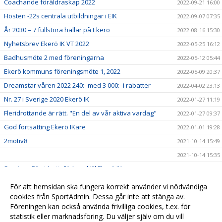
Coachande föräldraskap 2022
2022-09-21 16:00
Hösten -22s centrala utbildningar i EIK
2022-09-07 07:35
År 2030 = 7 fullstora hallar på Ekerö
2022-08-16 15:30
Nyhetsbrev Ekerö IK VT 2022
2022-05-25 16:12
Badhusmöte 2 med föreningarna
2022-05-12 05:44
Ekerö kommuns föreningsmöte 1, 2022
2022-05-09 20:37
Dreamstar våren 2022 240:- med 3 000:- i rabatter
2022-04-02 23:13
Nr. 27 i Sverige 2020 Ekerö IK
2022-01-27 11:19
Fleridrottande är rätt. "En del av vår aktiva vardag"
2022-01-27 09:37
God fortsätting Ekerö IKare
2022-01-01 19:28
2motiv8
2021-10-14 15:49
2021-10-14 15:35
Sveriges Riksidrottsförbund till Ekerö IK
2021-09-16 15:54
2021-08-01 15:56
För att hemsidan ska fungera korrekt använder vi nödvändiga
Medborgar undersökningen 2020
cookies från SportAdmin. Dessa går inte att stänga av.
2021-02-10 15:59
Föreningen kan också använda frivilliga cookies, t.ex. för
Sommarcampen - Vi VILL göra skillnad
2021-01-01 22:13
statistik eller marknadsföring. Du väljer själv om du vill