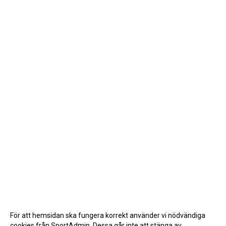
För att hemsidan ska fungera korrekt använder vi nödvändiga
cookies från SportAdmin. Dessa går inte att stänga av.