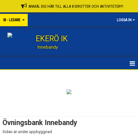
ANMÄL DIG HÄR TILL ALLA 8 IDROTTER OCH AKTIVITETER!!!
IB - LEDARE
LOGGA IN
EKERÖ IK
Innebandy
LEDARE INNEBANDY
TIPS OCH TRIX
ÖVNINGSBANK INNEBANDY
KALENDER
Övningsbank Innebandy
DOMARE
Sidan är under uppbyggnad