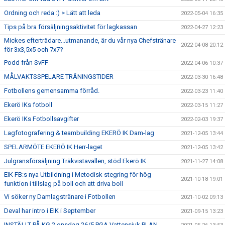
Ordning och reda :) > Lätt att leda
2022-05-04 16:35
Tips på bra försäljningsaktivitet för lagkassan
2022-04-27 12:23
Mickes efterträdare...utmanande, är du vår nya Chefstränare
2022-04-08 20:12
för 3x3,5x5 och 7x7?
Podd från SvFF
2022-04-06 10:37
MÅLVAKTSSPELARE TRÄNINGSTIDER
2022-03-30 16:48
Fotbollens gemensamma förråd.
2022-03-23 11:40
Ekerö IKs fotboll
2022-03-15 11:27
Ekerö IKs Fotbollsavgifter
2022-02-03 19:37
Lagfotografering & teambuilding EKERÖ IK Dam-lag
2021-12-05 13:44
SPELARMÖTE EKERÖ IK Herr-laget
2021-12-05 13:42
Julgransförsäljning Träkvistavallen, stöd Ekerö IK
2021-11-27 14:08
EIK FB:s nya Utbildning i Metodisk stegring för hög
2021-10-18 19:01
funktion i tillslag på boll och att driva boll
Vi söker ny Damlagstränare i Fotbollen
2021-10-02 09:13
Deval har intro i EIK i September
2021-09-15 13:23
INSTÄLLT PÅ KG 2 onsdag 26/5 PGA Vattensjuk PLAN