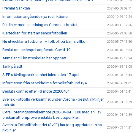
2021-05-26 13:53
Premiär Sanktan
2021-05-08 09:11
Information angående nya restriktioner
2020-10-29 17:24
Riktlinjer med anledning av Corona-utbrottet
2020-08-11 17:36
Klartecken för start av seniorfotbollen
2020-05-29 08:50
Nu utvecklar vi fotbollen – fotboll på barns villkor!
2020-05-07 13:50
Beslut om seriespel angående Covid-19
2020-04-16 16:34
Anmälan till knatteskolan har öppnat!
2020-04-15 18:24
Tänk på att!
2020-04-15 18:05
StFF:s tävlingsverksamhet inleds den 17 april
2020-04-08 16:44
Information från Stockholms fotbollsförbund 6/4
2020-04-06 21:01
Beslut i korthet efter FS möte 20200404.
2020-04-04 13:41
Svensk Fotbolls verksamhet under Corona - beslut, riktlinjer
2020-04-04 13:19
och råd
Extra Föreningsstyrelsemöte 2020-04-04 11.00 med anl. av
2020-04-04 12:39
önskan att ompröva enskilda beslutspunkter.
Svenska Fotbollförbundet (SvFF) har idag uppdaterat sina
2020-04-03 14:21
riktlinjer