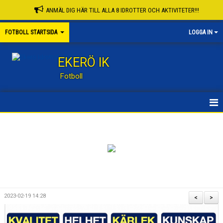
ANMÄL DIG HÄR TILL ALLA 8 IDROTTER OCH AKTIVITETER!!!
FOTBOLL STARTSIDA
LOGGA IN
EKERÖ IK
Fotboll
STARTSIDA
KONTAKT
NYHETER
KALENDER
2023-02-19 14:28
<
>
KNATTESKOLA FB