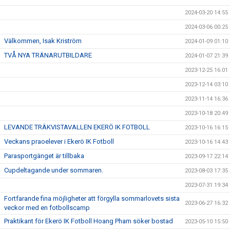
2024-03-20 14:55
2024-03-06 00:25
Välkommen, Isak Kriström
2024-01-09 01:10
TVÅ NYA TRÄNARUTBILDARE
2024-01-07 21:39
2023-12-25 16:01
2023-12-14 03:10
2023-11-14 16:36
2023-10-18 20:49
LEVANDE TRÄKVISTAVALLEN EKERÖ IK FOTBOLL
2023-10-16 16:15
Veckans praoelever i Ekerö IK Fotboll
2023-10-16 14:43
Parasportgänget är tillbaka
2023-09-17 22:14
Cupdeltagande under sommaren.
2023-08-03 17:35
2023-07-31 19:34
Fortfarande fina möjligheter att förgylla sommarlovets sista
2023-06-27 16:32
veckor med en fotbollscamp
Praktikant för Ekerö IK Fotboll Hoang Pham söker bostad
2023-05-10 15:50