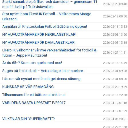
Starkt samarbete på flick- och damsidan – gemensam 11
2026-03-23 09:40
mot 11-kväll på Träkvistavallen
Stor nyhet inom Ekerö IK Fotboll – Välkommen Mange
2026-02-12 09:30
Eriksson!
Anmälan till Knatteskolan Fotboll 2026 är nu öppen!
2026-02-11 13:53
NY HUVUDTRÄNARE FÖR HERRLAGET KLAR!
2026-02-03 13:20
NY HUVUDTRÄNARE FÖR DAMLAGET KLAR!
2026-02-03 13:18
Ekerö IK välkomnar vår nye verksamhetschef för fotboll &
2026-01-27 11:51
futsal – Jeppe Mauritzson!
Är du 65+? Kom och spela med oss!
2025-05-15 14:49
Sugen på lira lite boll – Veteranlaget letar spelare
2025-03-31 09:28
Läs om vår nystart med herrlaget denna säsong
2025-03-31 08:00
KUNSKAP ÄR VÅR FRAMGÅNG
2024-06-20 19:59
Tillsammans för ett bättre matchklimat
2024-05-16 22:58
VÄRLDENS BÄSTA UPPSTART F/P2017
2024-04-12 01:18
2024-04-12 01:09
VILKEN ÄR DIN "SUPERKRAFT"?
2024-04-05 20:21
2024-03-22 21:38