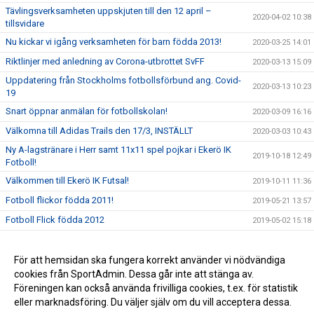
Tävlingsverksamheten uppskjuten till den 12 april –
2020-04-02 10:38
tillsvidare
Nu kickar vi igång verksamheten för barn födda 2013!
2020-03-25 14:01
Riktlinjer med anledning av Corona-utbrottet SvFF
2020-03-13 15:09
Uppdatering från Stockholms fotbollsförbund ang. Covid-
2020-03-13 10:23
19
Snart öppnar anmälan för fotbollskolan!
2020-03-09 16:16
Välkomna till Adidas Trails den 17/3, INSTÄLLT
2020-03-03 10:43
Ny A-lagstränare i Herr samt 11x11 spel pojkar i Ekerö IK
2019-10-18 12:49
Fotboll!
Välkommen till Ekerö IK Futsal!
2019-10-11 11:36
Fotboll flickor födda 2011!
2019-05-21 13:57
Fotboll Flick födda 2012
2019-05-02 15:18
Ekerö IK Fotbolls Knatteskola för födda 2013-2014!
2019-04-24 10:57
För att hemsidan ska fungera korrekt använder vi nödvändiga
2019-03-05 15:48
cookies från SportAdmin. Dessa går inte att stänga av.
Ny huvudtränare till A-laget Dam!
2018-11-13 20:25
Föreningen kan också använda frivilliga cookies, t.ex. för statistik
eller marknadsföring. Du väljer själv om du vill acceptera dessa.