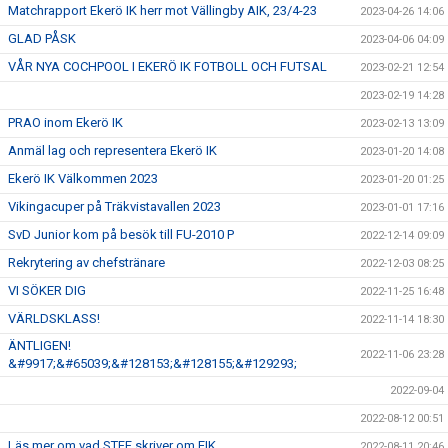
Matchrapport Ekerö IK herr mot Vällingby AIK, 23/4-23
2023-04-26 14:06
GLAD PÅSK
2023-04-06 04:09
VÅR NYA COCHPOOL I EKERÖ IK FOTBOLL OCH FUTSAL
2023-02-21 12:54
2023-02-19 14:28
PRAO inom Ekerö IK
2023-02-13 13:09
Anmäl lag och representera Ekerö IK
2023-01-20 14:08
Ekerö IK Välkommen 2023
2023-01-20 01:25
Vikingacuper på Träkvistavallen 2023
2023-01-01 17:16
SvD Junior kom på besök till FU-2010 P
2022-12-14 09:09
Rekrytering av chefstränare
2022-12-03 08:25
VI SÖKER DIG
2022-11-25 16:48
VÄRLDSKLASS!
2022-11-14 18:30
ÄNTLIGEN!
2022-11-06 23:28
&#9917;&#65039;&#128153;&#128155;&#129293;
2022-09-04
2022-08-12 00:51
Läs mer om vad STFF skriver om EIK
2022-08-11 20:46