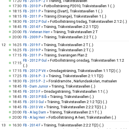
17:20
»
Träning, Träkvistavallen
FB - 2015 P - 2
17:30
»
Fotbollsträning P2010, Träkvistavallen 1
(..)
FB - 2010 P
18:15
»
Träning (Svart), Träkvistavallen 1
(..)
FB - 2011 P
18:15
»
Träning (Orange), Träkvistavallen 1
(..)
FB - 2011 P
18:30
»
Fotbollsträning tisdag, Träkvistavallen 2:1:2
(..)
FB - 2012 P Gul
18:45
»
Träning, Träkvistavallen 2:2:1 T(2)
FB - 2014 F
20:00
»
Träning, Träkvistavallen 2 T
FB - Veteran Herr
20:00
»
Träning, Träkvistavallen 2:2 T
(..)
FB - 2009 P
12
16:25
»
Träning, Träkvistavallen 2 T
(..)
FB - 2019 F
16:25
»
Träning, Träkvistavallen 2 T
(..)
FB - 2019 P
17:15
»
Träning, Svanängen Plan 2
FB - 2011 P
»
Fotbollsträning onsdag, Träkvistavallen 1:1:2
FB - 2012 P Gul
17:15
(..)
17:15
»
Onsdagsträning, Träkvistavallen 1:1 T(2)
(..)
FB - 2012 P Vit
17:25
»
Träning, Träkvistavallen 2:1:1 T(2)
FB - 2016 P - 3
18:30
»
Föräldramöte , Närlundaskolan, matsalen
FB - 2015 P - 2
18:45
»
Träning, Träkvistavallen
(..)
FB - Dam Junior
18:45
»
Onsdagsträning, Träkvistavallen 1:1
(..)
FB - 2013 F
18:45
»
Träning, Träkvistavallen
(..)
FB - 2013 P Blå
18:45
»
Träning, Träkvistavallen 2:1:2 T(2)
(..)
FB - 2013 Gul
18:45
»
Träning, Träkvistavallen 2:2:2 T(2)
(..)
FB - 2013 Vit
20:00
»
Träning, Träkvistavallen 2:1 T
(..)
FB - A lag Dam
20:00
»
Fotbollsträning A-herr, Träkvistavallen
(..)
FB - A lag Herr
13
16:30
»
Träning, Träkvistavallen 2:2:2 T(2)
(..)
FB - 2014 F