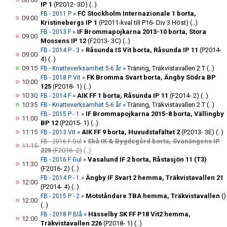
IP 1
(P2012- 3D)
(..)
»
FC Stockholm Internazionale 1 borta,
FB - 2011 P
09:00
Kristinebergs IP 1
(P2011-kval till P16- Div 3 Höst)
(..)
»
IF Brommapojkarna 2013-10 borta, Stora
FB - 2013 F
09:00
Mossens IP 12
(F2013- 3C)
(..)
»
Råsunda IS Vit borta, Råsunda IP 11
(P2014-
FB - 2014 P - 3
09:00
4)
(..)
09:15
»
Träning, Träkvistavallen 2 T
(..)
FB - Knatteverksamhet 5-6 år
»
FK Bromma Svart borta, Ängby Södra BP
FB - 2018 P Vit
10:00
125
(P2018- 1)
(..)
10:30
»
AIK FF 1 borta, Råsunda IP 11
(F2014- 2)
(..)
FB - 2014 F
10:35
»
Träning, Träkvistavallen 2 T
(..)
FB - Knatteverksamhet 5-6 år
»
IF Brommapojkarna 2015-8 borta, Vällingby
FB - 2015 P - 1
11:00
BP 12
(P2015- 1)
(..)
11:15
»
AIK FF 9 borta, Huvudstafältet 2
(P2013- 3E)
(..)
FB - 2013 Vit
»
Skå IK & Bygdegård borta, Svanängens IP
FB - 2016 F Gul
11:15
225
(F2016- 2)
(..)
»
Vasalund IF 2 borta, Råstasjön 11 (T3)
FB - 2016 F Gul
11:30
(F2016- 2)
(..)
»
Ängby IF Svart 2 hemma, Träkvistavallen 21
FB - 2014 P - 1
12:00
(P2014- 4)
(..)
»
Motståndare TBA hemma, Träkvistavallen
()
FB - 2015 P - 2
12:00
(..)
»
Hässelby SK FF P18 Vit2 hemma,
FB - 2018 P Blå
12:00
Träkvistavallen 226
(P2018- 1)
(..)