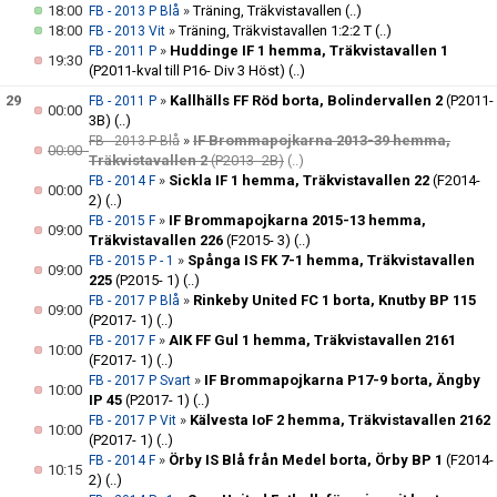
18:00
»
Träning, Träkvistavallen
(..)
FB - 2013 P Blå
18:00
»
Träning, Träkvistavallen 1:2:2 T
(..)
FB - 2013 Vit
»
Huddinge IF 1 hemma, Träkvistavallen 1
FB - 2011 P
19:30
(P2011-kval till P16- Div 3 Höst)
(..)
29
»
Kallhälls FF Röd borta, Bolindervallen 2
(P2011-
FB - 2011 P
00:00
3B)
(..)
»
IF Brommapojkarna 2013-39 hemma,
FB - 2013 P Blå
00:00
Träkvistavallen 2
(P2013- 2B)
(..)
»
Sickla IF 1 hemma, Träkvistavallen 22
(F2014-
FB - 2014 F
00:00
2)
(..)
»
IF Brommapojkarna 2015-13 hemma,
FB - 2015 F
09:00
Träkvistavallen 226
(F2015- 3)
(..)
»
Spånga IS FK 7-1 hemma, Träkvistavallen
FB - 2015 P - 1
09:00
225
(P2015- 1)
(..)
»
Rinkeby United FC 1 borta, Knutby BP 115
FB - 2017 P Blå
09:00
(P2017- 1)
(..)
»
AIK FF Gul 1 hemma, Träkvistavallen 2161
FB - 2017 F
10:00
(F2017- 1)
(..)
»
IF Brommapojkarna P17-9 borta, Ängby
FB - 2017 P Svart
10:00
IP 45
(P2017- 1)
(..)
»
Kälvesta IoF 2 hemma, Träkvistavallen 2162
FB - 2017 P Vit
10:00
(P2017- 1)
(..)
»
Örby IS Blå från Medel borta, Örby BP 1
(F2014-
FB - 2014 F
10:15
2)
(..)