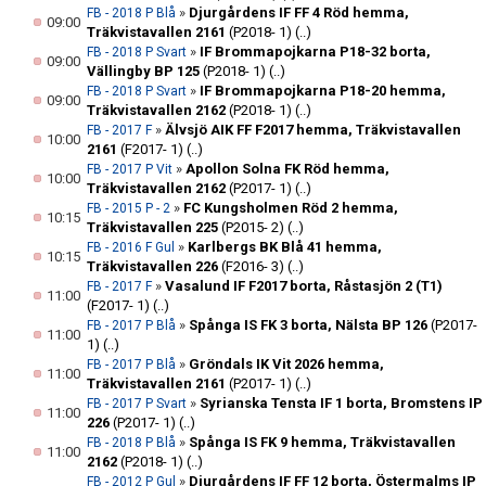
»
Djurgårdens IF FF 4 Röd hemma,
FB - 2018 P Blå
09:00
Träkvistavallen 2161
(P2018- 1)
(..)
»
IF Brommapojkarna P18-32 borta,
FB - 2018 P Svart
09:00
Vällingby BP 125
(P2018- 1)
(..)
»
IF Brommapojkarna P18-20 hemma,
FB - 2018 P Svart
09:00
Träkvistavallen 2162
(P2018- 1)
(..)
»
Älvsjö AIK FF F2017 hemma, Träkvistavallen
FB - 2017 F
10:00
2161
(F2017- 1)
(..)
»
Apollon Solna FK Röd hemma,
FB - 2017 P Vit
10:00
Träkvistavallen 2162
(P2017- 1)
(..)
»
FC Kungsholmen Röd 2 hemma,
FB - 2015 P - 2
10:15
Träkvistavallen 225
(P2015- 2)
(..)
»
Karlbergs BK Blå 41 hemma,
FB - 2016 F Gul
10:15
Träkvistavallen 226
(F2016- 3)
(..)
»
Vasalund IF F2017 borta, Råstasjön 2 (T1)
FB - 2017 F
11:00
(F2017- 1)
(..)
»
Spånga IS FK 3 borta, Nälsta BP 126
(P2017-
FB - 2017 P Blå
11:00
1)
(..)
»
Gröndals IK Vit 2026 hemma,
FB - 2017 P Blå
11:00
Träkvistavallen 2161
(P2017- 1)
(..)
»
Syrianska Tensta IF 1 borta, Bromstens IP
FB - 2017 P Svart
11:00
226
(P2017- 1)
(..)
»
Spånga IS FK 9 hemma, Träkvistavallen
FB - 2018 P Blå
11:00
2162
(P2018- 1)
(..)
»
Djurgårdens IF FF 12 borta, Östermalms IP
FB - 2012 P Gul