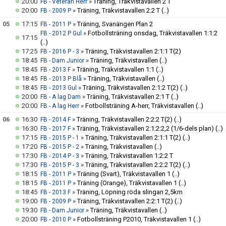
20:00
»
Träning, Träkvistavallen 2 T
FB - Veteran Herr
20:00
»
Träning, Träkvistavallen 2:2 T
(..)
FB - 2009 P
05
17:15
»
Träning, Svanängen Plan 2
FB - 2011 P
»
Fotbollsträning onsdag, Träkvistavallen 1:1:2
FB - 2012 P Gul
17:15
(..)
17:25
»
Träning, Träkvistavallen 2:1:1 T(2)
FB - 2016 P - 3
18:45
»
Träning, Träkvistavallen
(..)
FB - Dam Junior
18:45
»
Träning, Träkvistavallen 1:1
(..)
FB - 2013 F
18:45
»
Träning, Träkvistavallen
(..)
FB - 2013 P Blå
18:45
»
Träning, Träkvistavallen 2:1:2 T(2)
(..)
FB - 2013 Gul
20:00
»
Träning, Träkvistavallen 2:1 T
(..)
FB - A lag Dam
20:00
»
Fotbollsträning A-herr, Träkvistavallen
(..)
FB - A lag Herr
06
16:30
»
Träning, Träkvistavallen 2:2:2 T(2)
(..)
FB - 2014 F
16:30
»
Träning, Träkvistavallen 2:1:2:2,2 (1/6-dels plan)
(..)
FB - 2017 F
17:15
»
Träning, Träkvistavallen 2:1:1 T(2)
(..)
FB - 2015 P - 1
17:20
»
Träning, Träkvistavallen
(..)
FB - 2015 P - 2
17:30
»
Träning, Träkvistavallen 1:2:2 T
FB - 2014 P - 3
17:30
»
Träning, Träkvistavallen 2:2:2 T(2)
(..)
FB - 2015 P - 3
18:15
»
Träning (Svart), Träkvistavallen 1
(..)
FB - 2011 P
18:15
»
Träning (Orange), Träkvistavallen 1
(..)
FB - 2011 P
18:45
»
Träning, Löpning röda slingan 2,5km
FB - 2013 F
19:00
»
Träning, Träkvistavallen 2:2:1 T(2)
(..)
FB - 2009 P
19:30
»
Träning, Träkvistavallen
(..)
FB - Dam Junior
20:00
»
Fotbollsträning P2010, Träkvistavallen 1
(..)
FB - 2010 P