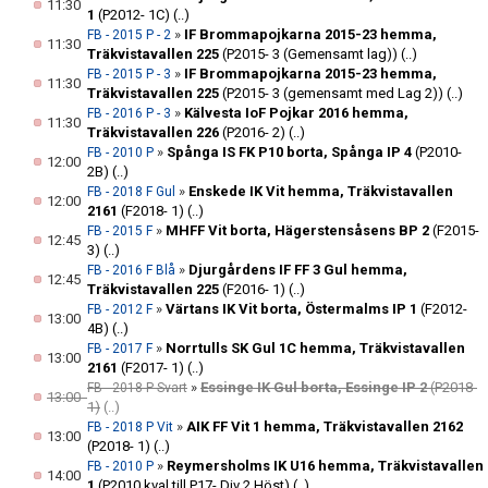
11:30
1
(P2012- 1C)
(..)
»
IF Brommapojkarna 2015-23 hemma,
FB - 2015 P - 2
11:30
Träkvistavallen 225
(P2015- 3 (Gemensamt lag))
(..)
»
IF Brommapojkarna 2015-23 hemma,
FB - 2015 P - 3
11:30
Träkvistavallen 225
(P2015- 3 (gemensamt med Lag 2))
(..)
»
Kälvesta IoF Pojkar 2016 hemma,
FB - 2016 P - 3
11:30
Träkvistavallen 226
(P2016- 2)
(..)
»
Spånga IS FK P10 borta, Spånga IP 4
(P2010-
FB - 2010 P
12:00
2B)
(..)
»
Enskede IK Vit hemma, Träkvistavallen
FB - 2018 F Gul
12:00
2161
(F2018- 1)
(..)
»
MHFF Vit borta, Hägerstensåsens BP 2
(F2015-
FB - 2015 F
12:45
3)
(..)
»
Djurgårdens IF FF 3 Gul hemma,
FB - 2016 F Blå
12:45
Träkvistavallen 225
(F2016- 1)
(..)
»
Värtans IK Vit borta, Östermalms IP 1
(F2012-
FB - 2012 F
13:00
4B)
(..)
»
Norrtulls SK Gul 1C hemma, Träkvistavallen
FB - 2017 F
13:00
2161
(F2017- 1)
(..)
»
Essinge IK Gul borta, Essinge IP 2
(P2018-
FB - 2018 P Svart
13:00
1)
(..)
»
AIK FF Vit 1 hemma, Träkvistavallen 2162
FB - 2018 P Vit
13:00
(P2018- 1)
(..)
»
Reymersholms IK U16 hemma, Träkvistavallen
FB - 2010 P
14:00
1
(P2010 kval till P17- Div 2 Höst)
(..)