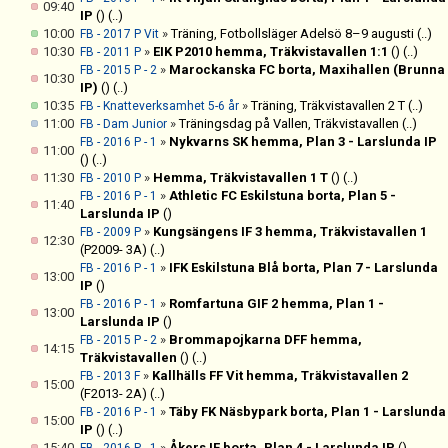
09:40
IP
()
(..)
10:00
»
Träning, Fotbollsläger Adelsö 8–9 augusti
(..)
FB - 2017 P Vit
10:30
»
EIK P2010 hemma, Träkvistavallen 1:1
()
(..)
FB - 2011 P
»
Marockanska FC borta, Maxihallen (Brunna
FB - 2015 P - 2
10:30
IP)
()
(..)
10:35
»
Träning, Träkvistavallen 2 T
(..)
FB - Knatteverksamhet 5-6 år
11:00
»
Träningsdag på Vallen, Träkvistavallen
(..)
FB - Dam Junior
»
Nykvarns SK hemma, Plan 3 - Larslunda IP
FB - 2016 P - 1
11:00
()
(..)
11:30
»
Hemma, Träkvistavallen 1 T
()
(..)
FB - 2010 P
»
Athletic FC Eskilstuna borta, Plan 5 -
FB - 2016 P - 1
11:40
Larslunda IP
()
»
Kungsängens IF 3 hemma, Träkvistavallen 1
FB - 2009 P
12:30
(P2009- 3A)
(..)
»
IFK Eskilstuna Blå borta, Plan 7 - Larslunda
FB - 2016 P - 1
13:00
IP
()
»
Romfartuna GIF 2 hemma, Plan 1 -
FB - 2016 P - 1
13:00
Larslunda IP
()
»
Brommapojkarna DFF hemma,
FB - 2015 P - 2
14:15
Träkvistavallen
()
(..)
»
Kallhälls FF Vit hemma, Träkvistavallen 2
FB - 2013 F
15:00
(F2013- 2A)
(..)
»
Täby FK Näsbypark borta, Plan 1 - Larslunda
FB - 2016 P - 1
15:00
IP
()
(..)
15:40
»
Åkers IF borta, Plan 4 - Larslunda IP
()