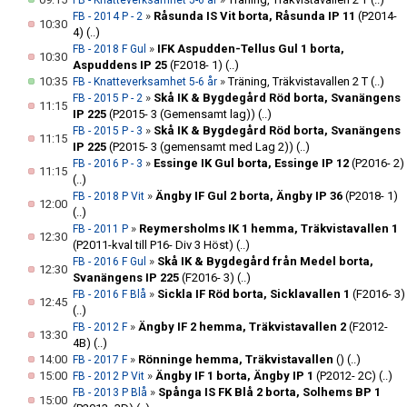
FB - Knatteverksamhet 5-6 år
»
Råsunda IS Vit borta, Råsunda IP 11
(P2014-
FB - 2014 P - 2
10:30
4)
(..)
»
IFK Aspudden-Tellus Gul 1 borta,
FB - 2018 F Gul
10:30
Aspuddens IP 25
(F2018- 1)
(..)
10:35
»
Träning, Träkvistavallen 2 T
(..)
FB - Knatteverksamhet 5-6 år
»
Skå IK & Bygdegård Röd borta, Svanängens
FB - 2015 P - 2
11:15
IP 225
(P2015- 3 (Gemensamt lag))
(..)
»
Skå IK & Bygdegård Röd borta, Svanängens
FB - 2015 P - 3
11:15
IP 225
(P2015- 3 (gemensamt med Lag 2))
(..)
»
Essinge IK Gul borta, Essinge IP 12
(P2016- 2)
FB - 2016 P - 3
11:15
(..)
»
Ängby IF Gul 2 borta, Ängby IP 36
(P2018- 1)
FB - 2018 P Vit
12:00
(..)
»
Reymersholms IK 1 hemma, Träkvistavallen 1
FB - 2011 P
12:30
(P2011-kval till P16- Div 3 Höst)
(..)
»
Skå IK & Bygdegård från Medel borta,
FB - 2016 F Gul
12:30
Svanängens IP 225
(F2016- 3)
(..)
»
Sickla IF Röd borta, Sicklavallen 1
(F2016- 3)
FB - 2016 F Blå
12:45
(..)
»
Ängby IF 2 hemma, Träkvistavallen 2
(F2012-
FB - 2012 F
13:30
4B)
(..)
14:00
»
Rönninge hemma, Träkvistavallen
()
(..)
FB - 2017 F
15:00
»
Ängby IF 1 borta, Ängby IP 1
(P2012- 2C)
(..)
FB - 2012 P Vit
»
Spånga IS FK Blå 2 borta, Solhems BP 1
FB - 2013 P Blå
15:00