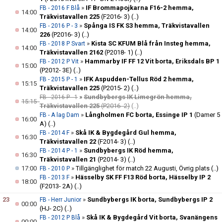
»
IF Brommapojkarna F16-2 hemma,
FB - 2016 F Blå
14:00
Träkvistavallen 225
(F2016- 3)
(..)
»
Spånga IS FK S3 hemma, Träkvistavallen
FB - 2016 P - 3
14:00
226
(P2016- 3)
(..)
»
Kista SC KFUM Blå från Insteg hemma,
FB - 2018 P Svart
14:00
Träkvistavallen 2162
(P2018- 1)
(..)
»
Hammarby IF FF 12 Vit borta, Eriksdals BP 1
FB - 2012 P Vit
15:00
(P2012- 3E)
(..)
»
IFK Aspudden-Tellus Röd 2 hemma,
FB - 2015 P - 1
15:15
Träkvistavallen 225
(P2015- 2)
(..)
»
Sundbybergs IK Limegrön hemma,
FB - 2016 P - 1
15:15
Träkvistavallen 225
(P2016- 2)
(..)
»
Långholmen FC borta, Essinge IP 1
(Damer 5
FB - A lag Dam
16:00
A)
(..)
»
Skå IK & Bygdegård Gul hemma,
FB - 2014 F
16:30
Träkvistavallen 22
(F2014- 3)
(..)
»
Sundbybergs IK Röd hemma,
FB - 2014 P - 1
16:30
Träkvistavallen 21
(P2014- 3)
(..)
17:00
»
Tillgänglighet för match 22 Augusti, Övrig plats
(..)
FB - 2010 P
»
Hässelby SK FF F13 Röd borta, Hässelby IP 2
FB - 2013 F
18:00
(F2013- 2A)
(..)
23
»
Sundbybergs IK borta, Sundbybergs IP 2
FB - Herr Junior
00:00
(HJ- 2C)
(..)
»
Skå IK & Bygdegård Vit borta, Svanängens
FB - 2012 P Blå
00:00