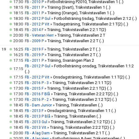
17:30
»
Fotbollsträning P2010, Träkvistavallen 1
(..)
FB - 2010 P
18:15
»
Träning (Svart), Träkvistavallen 1
(..)
FB - 2011 P
18:15
»
Träning (Orange), Träkvistavallen 1
(..)
FB - 2011 P
18:30
»
Fotbollsträning tisdag, Träkvistavallen 2:1:2
(..)
FB - 2012 P Gul
18:30
»
Tisdagsträning, Träkvistavallen 2:1 T(2)
(..)
FB - 2012 P Vit
18:45
»
Träning, Träkvistavallen 2:2:1 T(2)
FB - 2014 F
20:00
»
Träning, Träkvistavallen 2 T
FB - Veteran Herr
20:00
»
Träning, Träkvistavallen 2:2 T
(..)
FB - 2009 P
19
16:25
»
Träning, Träkvistavallen 2 T
(..)
FB - 2019 F
16:25
»
Träning, Träkvistavallen 2 T
(..)
FB - 2019 P
17:15
»
Träning, Svanängen Plan 2
FB - 2011 P
»
Fotbollsträning onsdag, Träkvistavallen 1:1:2
FB - 2012 P Gul
17:15
(..)
17:15
»
Onsdagsträning, Träkvistavallen 1:1 T(2)
(..)
FB - 2012 P Vit
17:25
»
Träning, Träkvistavallen 2:1:1 T(2)
FB - 2016 P - 3
17:30
»
Träning, Träkvistavallen 2:2:1 T(2)
(..)
FB - 2015 F
17:30
»
Träning, Träkvistavallen 2:2:2 T(2)
(..)
FB - 2016 F Blå
17:30
»
Träning, Träkvistavallen 2:1:2 T(2)
(..)
FB - 2016 P - 2
18:45
»
Träning, Träkvistavallen
(..)
FB - Dam Junior
18:45
»
Onsdagsträning, Träkvistavallen 1:1
(..)
FB - 2013 F
18:45
»
Träning, Träkvistavallen
(..)
FB - 2013 P Blå
18:45
»
Träning, Träkvistavallen 2:1:2 T(2)
(..)
FB - 2013 Gul
18:45
»
Träning, Träkvistavallen 2:2:2 T(2)
(..)
FB - 2013 Vit
20:00
»
Träning, Träkvistavallen 2:1 T
(..)
FB - A lag Dam
20:00
»
Fotbollsträning A-herr, Träkvistavallen
(..)
FB - A lag Herr