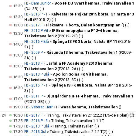
»
Boo FF DJ Svart hemma, Träkvistavallen 1
FB - Dam Junior
12:30
(DJ- 3B)
(..)
»
Kälvesta IoF Pojkar 2015 borta, Grimsta IP 3
FB - 2015 P - 1
12:30
Hall
(P2015- 2)
(..)
13:00
»
Fisksätra IF borta, Dalen konstgräsplan
()
(..)
FB - 2017 F
»
IF Brommapojkarna P12-4 hemma,
FB - 2012 P Vit
13:30
Träkvistavallen 2
(P2012- 2C)
(..)
»
Spånga IS FK 3 borta, Nälsta BP 11
(F2016-
FB - 2016 F Blå
14:00
2)
(..)
»
Råsunda IS hemma, Träkvistavallen 1
(P2009-
FB - 2009 P
15:00
3A)
(..)
»
Järfälla FF Academy F2013 hemma,
FB - 2013 F
15:00
Träkvistavallen 2
(F2013- 2A)
(..)
»
Apollon Solna FK Vit hemma,
FB - 2013 P Blå
16:30
Träkvistavallen 2
(P2013- 3D)
(..)
»
Spånga IS FK 88 borta, Nälsta BP 12
(P2016-
FB - 2016 P - 1
16:30
3)
(..)
»
Djurgårdens IF FF 4 hemma, Träkvistavallen 1
FB - 2011 P
17:00
(P2011- 3B)
(..)
19:00
»
IF Wasa hemma, Träkvistavallen
()
FB - Veteran Herr
v.35
24
16:30
»
Träning, Träkvistavallen 2:1:2:2,2 (1/6-dels plan)
(..)
FB - 2017 F
17:25
»
Träning, Träkvistavallen 1:1:1 T
FB - 2016 P - 3
17:30
»
Träning, Träkvistavallen
(..)
FB - 2013 P Blå
17:30
»
Träning, Träkvistavallen 2:1:2 T(2)
(..)
FB - 2013 Gul