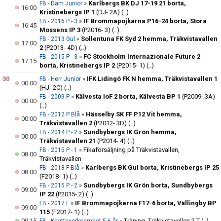
»
Karlbergs BK DJ 17-19 21 borta,
FB - Dam Junior
16:00
Kristinebergs IP 1
(DJ- 2A)
(..)
»
IF Brommapojkarna P16-24 borta, Stora
FB - 2016 P - 3
16:45
Mossens IP 3
(P2016- 3)
(..)
»
Sollentuna FK Syd 2 hemma, Träkvistavallen
FB - 2013 Gul
17:00
2
(P2013- 4D)
(..)
»
FC Stockholm Internazionale Future 2
FB - 2015 P - 3
17:15
borta, Kristinebergs IP 2
(P2015- 1)
(..)
30
»
IFK Lidingö FK N hemma, Träkvistavallen 1
FB - Herr Junior
00:00
(HJ- 2C)
(..)
»
Kälvesta IoF 2 borta, Kälvesta BP 1
(P2009- 3A)
FB - 2009 P
00:00
(..)
»
Hässelby SK FF P12 Vit hemma,
FB - 2012 P Blå
00:00
Träkvistavallen 2
(P2012- 3D)
(..)
»
Sundbybergs IK Grön hemma,
FB - 2014 P - 2
00:00
Träkvistavallen 21
(P2014- 4)
(..)
»
Fikaförsäljning på Träkvistavallen,
FB - 2015 P - 1
08:00
Träkvistavallen
»
Karlbergs BK Gul borta, Kristinebergs IP 25
FB - 2018 F Blå
08:00
(F2018- 1)
(..)
»
Sundbybergs IK Grön borta, Sundbybergs
FB - 2015 P - 2
09:00
IP 22
(P2015- 2)
(..)
»
IF Brommapojkarna F17-6 borta, Vällingby BP
FB - 2017 F
09:00
115
(F2017- 1)
(..)
09:15
»
Träning, Träkvistavallen 2 T
(..)