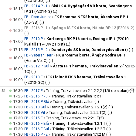
(P2013- 3D)
(..)
»
Skå IK & Bygdegård Vit borta, Svanängens
FB - 2014 P - 1
15:15
IP 21
(P2014- 3)
(..)
»
FK Bromma NFK2 borta, Åkeshovs BP 1
FB - Dam Junior
16:00
(DJ- 3B)
(..)
»
Spånga IS FK 6 borta, Nälsta BP 12
(P2016- 2)
FB - 2016 P - 1
16:30
(..)
»
Karlbergs BK P16 borta, Essinge IP 1
(P2010
FB - 2010 P
17:00
kval till P17- Div 2 Höst)
(..)
17:15
»
Danderyds SK borta, Danderydsvallen
()
(..)
FB - 2015 P - 2
»
FK Bromma borta, Ängby Södra BP 1
FB - Veteran Herr
18:00
(Herrar Vet C)
(..)
»
Årsta FF 1 hemma, Träkvistavallen 2
(P2012-
FB - 2012 P Gul
18:00
1C)
(..)
»
IFK Lidingö FK S hemma, Träkvistavallen 1
FB - 2013 F
19:00
(F2013- 3C)
(..)
v.36
31
16:30
»
Träning, Träkvistavallen 2:1:2:2,2 (1/6-dels plan)
(..)
FB - 2017 F
17:25
»
Träning, Träkvistavallen 1:1:1 T
FB - 2016 P - 3
17:30
»
Träning, Träkvistavallen
(..)
FB - 2013 P Blå
17:30
»
Träning, Träkvistavallen 2:1:2 T(2)
(..)
FB - 2013 Gul
17:30
»
Träning, Träkvistavallen 2:2:2 T(2)
(..)
FB - 2013 Vit
17:30
»
Träning, Träkvistavallen 2:2:1 T(2)
FB - 2015 F
17:30
»
Träning, Träkvistavallen 1:2:1 T
(..)
FB - 2016 F Blå
17:30
»
Träning, Träkvistavallen 1:2:2 T
(..)
FB - 2016 F Gul
17:30
»
Träning, Träkvistavallen 1:1:2 M
(..)
FB - 2016 P - 2