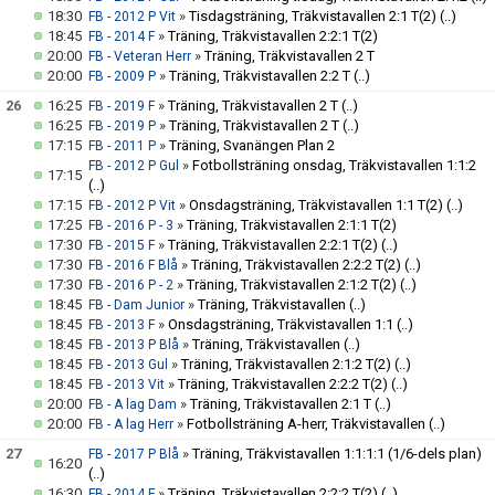
18:30
»
Tisdagsträning, Träkvistavallen 2:1 T(2)
(..)
FB - 2012 P Vit
18:45
»
Träning, Träkvistavallen 2:2:1 T(2)
FB - 2014 F
20:00
»
Träning, Träkvistavallen 2 T
FB - Veteran Herr
20:00
»
Träning, Träkvistavallen 2:2 T
(..)
FB - 2009 P
26
16:25
»
Träning, Träkvistavallen 2 T
(..)
FB - 2019 F
16:25
»
Träning, Träkvistavallen 2 T
(..)
FB - 2019 P
17:15
»
Träning, Svanängen Plan 2
FB - 2011 P
»
Fotbollsträning onsdag, Träkvistavallen 1:1:2
FB - 2012 P Gul
17:15
(..)
17:15
»
Onsdagsträning, Träkvistavallen 1:1 T(2)
(..)
FB - 2012 P Vit
17:25
»
Träning, Träkvistavallen 2:1:1 T(2)
FB - 2016 P - 3
17:30
»
Träning, Träkvistavallen 2:2:1 T(2)
(..)
FB - 2015 F
17:30
»
Träning, Träkvistavallen 2:2:2 T(2)
(..)
FB - 2016 F Blå
17:30
»
Träning, Träkvistavallen 2:1:2 T(2)
(..)
FB - 2016 P - 2
18:45
»
Träning, Träkvistavallen
(..)
FB - Dam Junior
18:45
»
Onsdagsträning, Träkvistavallen 1:1
(..)
FB - 2013 F
18:45
»
Träning, Träkvistavallen
(..)
FB - 2013 P Blå
18:45
»
Träning, Träkvistavallen 2:1:2 T(2)
(..)
FB - 2013 Gul
18:45
»
Träning, Träkvistavallen 2:2:2 T(2)
(..)
FB - 2013 Vit
20:00
»
Träning, Träkvistavallen 2:1 T
(..)
FB - A lag Dam
20:00
»
Fotbollsträning A-herr, Träkvistavallen
(..)
FB - A lag Herr
27
»
Träning, Träkvistavallen 1:1:1:1 (1/6-dels plan)
FB - 2017 P Blå
16:20
(..)
16:30
»
Träning, Träkvistavallen 2:2:2 T(2)
(..)
FB - 2014 F