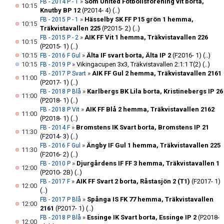
»
Som United Fotbollsförening vit borta,
FB - 2014 P - 1
10:15
Knutby BP 12
(P2014- 4)
(..)
»
Hässelby SK FF P15 grön 1 hemma,
FB - 2015 P - 1
10:15
Träkvistavallen 225
(P2015- 2)
(..)
»
AIK FF Vit 1 hemma, Träkvistavallen 226
FB - 2015 P - 2
10:15
(P2015- 1)
(..)
10:15
»
Älta IF svart borta, Älta IP 2
(F2016- 1)
(..)
FB - 2016 F Gul
10:15
»
Vikingacupen 3x3, Träkvistavallen 2:1:1 T(2)
(..)
FB - 2019 P
»
AIK FF Gul 2 hemma, Träkvistavallen 2161
FB - 2017 P Svart
11:00
(P2017- 1)
(..)
»
Karlbergs BK Lila borta, Kristinebergs IP 26
FB - 2018 P Blå
11:00
(P2018- 1)
(..)
»
AIK FF Blå 2 hemma, Träkvistavallen 2162
FB - 2018 P Vit
11:00
(P2018- 1)
(..)
»
Bromstens IK Svart borta, Bromstens IP 21
FB - 2014 F
11:30
(F2014- 3)
(..)
»
Ängby IF Gul 1 hemma, Träkvistavallen 225
FB - 2016 F Gul
11:30
(F2016- 2)
(..)
»
Djurgårdens IF FF 3 hemma, Träkvistavallen 1
FB - 2010 P
12:00
(P2010- 2B)
(..)
»
AIK FF Svart 2 borta, Råstasjön 2 (T1)
(F2017- 1)
FB - 2017 F
12:00
(..)
»
Spånga IS FK 77 hemma, Träkvistavallen
FB - 2017 P Blå
12:00
2161
(P2017- 1)
(..)
»
Essinge IK Svart borta, Essinge IP 2
(P2018-
FB - 2018 P Blå
12:00