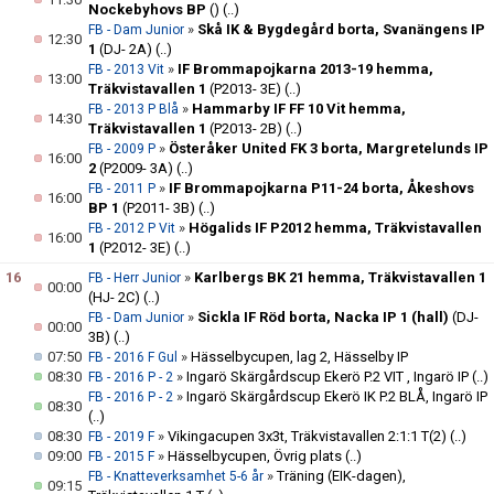
Nockebyhovs BP
()
(..)
»
Skå IK & Bygdegård borta, Svanängens IP
FB - Dam Junior
12:30
1
(DJ- 2A)
(..)
»
IF Brommapojkarna 2013-19 hemma,
FB - 2013 Vit
13:00
Träkvistavallen 1
(P2013- 3E)
(..)
»
Hammarby IF FF 10 Vit hemma,
FB - 2013 P Blå
14:30
Träkvistavallen 1
(P2013- 2B)
(..)
»
Österåker United FK 3 borta, Margretelunds IP
FB - 2009 P
16:00
2
(P2009- 3A)
(..)
»
IF Brommapojkarna P11-24 borta, Åkeshovs
FB - 2011 P
16:00
BP 1
(P2011- 3B)
(..)
»
Högalids IF P2012 hemma, Träkvistavallen
FB - 2012 P Vit
16:00
1
(P2012- 3E)
(..)
16
»
Karlbergs BK 21 hemma, Träkvistavallen 1
FB - Herr Junior
00:00
(HJ- 2C)
(..)
»
Sickla IF Röd borta, Nacka IP 1 (hall)
(DJ-
FB - Dam Junior
00:00
3B)
(..)
07:50
»
Hässelbycupen, lag 2, Hässelby IP
FB - 2016 F Gul
08:30
»
Ingarö Skärgårdscup Ekerö P.2 VIT , Ingarö IP
(..)
FB - 2016 P - 2
»
Ingarö Skärgårdscup Ekerö IK P.2 BLÅ, Ingarö IP
FB - 2016 P - 2
08:30
(..)
08:30
»
Vikingacupen 3x3t, Träkvistavallen 2:1:1 T(2)
(..)
FB - 2019 F
09:00
»
Hässelbycupen, Övrig plats
(..)
FB - 2015 F
»
Träning (EIK-dagen),
FB - Knatteverksamhet 5-6 år
09:15