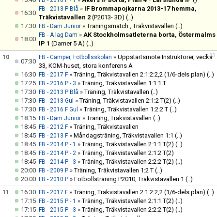
FB - 2016 P - 1
»
IF Brommapojkarna 2013-17 hemma,
FB - 2013 P Blå
16:30
Träkvistavallen 2
(P2013- 3D)
(..)
17:30
»
Träningsmatch , Träkvistavallen
(..)
FB - Dam Junior
»
AK Stockholmsatleterna borta, Östermalms
FB - A lag Dam
18:00
IP 1
(Damer 5 A)
(..)
v.33
10
»
Uppstartsmöte Instruktörer, vecka
FB - Camper, Fotbollsskolan
07:30
33, KOM-huset, stora konferens A
16:30
»
Träning, Träkvistavallen 2:1:2:2,2 (1/6-dels plan)
(..)
FB - 2017 F
17:25
»
Träning, Träkvistavallen 1:1:1 T
FB - 2016 P - 3
17:30
»
Träning, Träkvistavallen
(..)
FB - 2013 P Blå
17:30
»
Träning, Träkvistavallen 2:1:2 T(2)
(..)
FB - 2013 Gul
17:30
»
Träning, Träkvistavallen 1:2:2 T
(..)
FB - 2016 F Gul
18:15
»
Träning, Träkvistavallen
(..)
FB - Dam Junior
18:45
»
Träning, Träkvistavallen
FB - 2012 F
18:45
»
Måndagsträning, Träkvistavallen 1:1
(..)
FB - 2013 F
18:45
»
Träning, Träkvistavallen 2:1:1 T(2)
(..)
FB - 2014 P - 1
18:45
»
Träning, Träkvistavallen 2:1:2 T(2)
FB - 2014 P - 2
18:45
»
Träning, Träkvistavallen 2:2:2 T(2)
(..)
FB - 2014 P - 3
20:00
»
Träning, Träkvistavallen 1:2 T
(..)
FB - 2009 P
20:00
»
Fotbollsträning P2010, Träkvistavallen 1
(..)
FB - 2010 P
11
16:30
»
Träning, Träkvistavallen 2:1:2:2,2 (1/6-dels plan)
(..)
FB - 2017 F
17:15
»
Träning, Träkvistavallen 2:1:1 T(2)
(..)
FB - 2015 P - 1
17:15
»
Träning, Träkvistavallen 2:2:2 T(2)
(..)
FB - 2015 P - 3