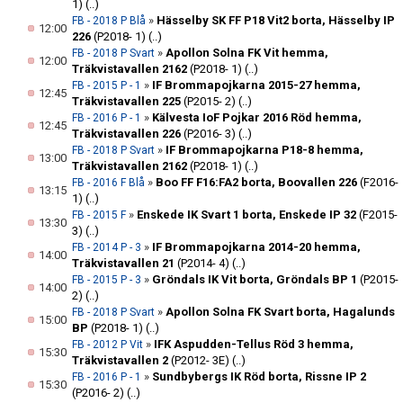
1)
(..)
»
Hässelby SK FF P18 Vit2 borta, Hässelby IP
FB - 2018 P Blå
12:00
226
(P2018- 1)
(..)
»
Apollon Solna FK Vit hemma,
FB - 2018 P Svart
12:00
Träkvistavallen 2162
(P2018- 1)
(..)
»
IF Brommapojkarna 2015-27 hemma,
FB - 2015 P - 1
12:45
Träkvistavallen 225
(P2015- 2)
(..)
»
Kälvesta IoF Pojkar 2016 Röd hemma,
FB - 2016 P - 1
12:45
Träkvistavallen 226
(P2016- 3)
(..)
»
IF Brommapojkarna P18-8 hemma,
FB - 2018 P Svart
13:00
Träkvistavallen 2162
(P2018- 1)
(..)
»
Boo FF F16:FA2 borta, Boovallen 226
(F2016-
FB - 2016 F Blå
13:15
1)
(..)
»
Enskede IK Svart 1 borta, Enskede IP 32
(F2015-
FB - 2015 F
13:30
3)
(..)
»
IF Brommapojkarna 2014-20 hemma,
FB - 2014 P - 3
14:00
Träkvistavallen 21
(P2014- 4)
(..)
»
Gröndals IK Vit borta, Gröndals BP 1
(P2015-
FB - 2015 P - 3
14:00
2)
(..)
»
Apollon Solna FK Svart borta, Hagalunds
FB - 2018 P Svart
15:00
BP
(P2018- 1)
(..)
»
IFK Aspudden-Tellus Röd 3 hemma,
FB - 2012 P Vit
15:30
Träkvistavallen 2
(P2012- 3E)
(..)
»
Sundbybergs IK Röd borta, Rissne IP 2
FB - 2016 P - 1
15:30
(P2016- 2)
(..)