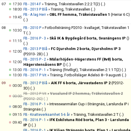
07
17:30
»
Träning, Träkvistavallen 2:2:2 T(2)
(..)
FB - 2014 F
18:00
»
Träning, Träkvistavallen
(..)
FB - 2013 P Blå
»
OBL FF hemma, Träkvistavallen 1
(Herrar 6 C)
FB - A lag Herr
19:45
(..)
08
»
Fotbollsträning P2010 - kvallaget, Träkvistavallen 1
FB - 2010 P
10:30
T
(..)
»
Skå IK & Bygdegård borta, Svanängens IP
()
FB - 2016 P - 3
11:15
(..)
»
FC Djursholm 2 borta, Djursholms IP 3
FB - 2013 P Blå
12:00
(P2013- 2B)
(..)
»
Mälarhöjden-Hägerstens FF (8v8) borta,
FB - 2015 P - 2
12:00
Hägerstensåsens BP
()
(..)
13:00
»
Träning (frivilligt), Träkvistavallen 2:1:1 T(2)
(..)
FB - 2016 P - 1
13:00
»
Träning, Fotbollsläger Adelsö 8–9 augusti
(..)
FB - 2017 P Vit
09
»
AIK FF 6 borta, Järvastadens IP 2
(P2012-
FB - 2012 P Blå
00:00
3D)
(..)
»
Vasalund IF 2 hemma, Träkvistavallen 2
FB - 2012 P Vit
00:00
(P2012- 2C)
(..)
»
Intresseanmälan Cup i Strängnäs, Larslunda IP i
FB - 2016 P - 1
08:00
Strängnäs
(..)
09:15
»
Träning, Träkvistavallen 2 T
(..)
FB - Knatteverksamhet 5-6 år
»
IFK Eskilstuna Röd borta, Plan 3 - Larslunda
FB - 2016 P - 1
09:40
IP
()
(..)
»
IK Viljan Strängnäs borta, Plan 1 - Larslunda
FB - 2016 P - 1