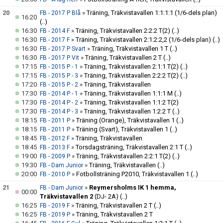
20
»
Träning, Träkvistavallen 1:1:1:1 (1/6-dels plan)
FB - 2017 P Blå
16:20
(..)
16:30
»
Träning, Träkvistavallen 2:2:2 T(2)
(..)
FB - 2014 F
16:30
»
Träning, Träkvistavallen 2:1:2:2,2 (1/6-dels plan)
(..)
FB - 2017 F
16:30
»
Träning, Träkvistavallen 1 T
(..)
FB - 2017 P Svart
16:30
»
Träning, Träkvistavallen 2 T
(..)
FB - 2017 P Vit
17:15
»
Träning, Träkvistavallen 2:1:1 T(2)
(..)
FB - 2015 P - 1
17:15
»
Träning, Träkvistavallen 2:2:2 T(2)
(..)
FB - 2015 P - 3
17:20
»
Träning, Träkvistavallen
FB - 2015 P - 2
17:30
»
Träning, Träkvistavallen 1:1:1 M
(..)
FB - 2014 P - 1
17:30
»
Träning, Träkvistavallen 1:1:2 T(2)
FB - 2014 P - 2
17:30
»
Träning, Träkvistavallen 1:2:2 T
(..)
FB - 2014 P - 3
18:15
»
Träning (Orange), Träkvistavallen 1
(..)
FB - 2011 P
18:15
»
Träning (Svart), Träkvistavallen 1
(..)
FB - 2011 P
18:45
»
Träning, Träkvistavallen
FB - 2012 F
18:45
»
Torsdagsträning, Träkvistavallen 2:1 T
(..)
FB - 2013 F
19:00
»
Träning, Träkvistavallen 2:2:1 T(2)
(..)
FB - 2009 P
19:30
»
Träning, Träkvistavallen
(..)
FB - Dam Junior
20:00
»
Fotbollsträning P2010, Träkvistavallen 1
(..)
FB - 2010 P
21
»
Reymersholms IK 1 hemma,
FB - Dam Junior
00:00
Träkvistavallen 2
(DJ- 2A)
(..)
16:25
»
Träning, Träkvistavallen 2 T
(..)
FB - 2019 F
16:25
»
Träning, Träkvistavallen 2 T
FB - 2019 P