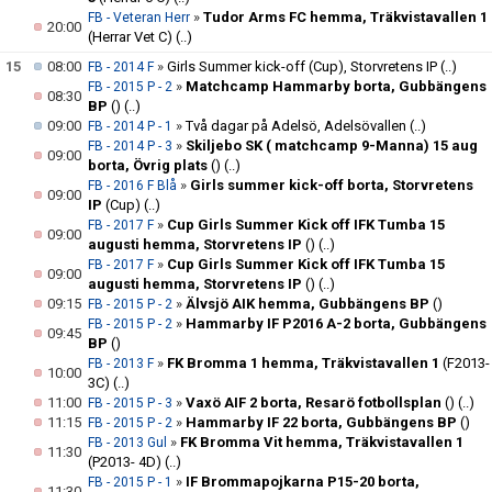
»
Tudor Arms FC hemma, Träkvistavallen 1
FB - Veteran Herr
20:00
(Herrar Vet C)
(..)
15
08:00
»
Girls Summer kick-off (Cup), Storvretens IP
(..)
FB - 2014 F
»
Matchcamp Hammarby borta, Gubbängens
FB - 2015 P - 2
08:30
BP
()
(..)
09:00
»
Två dagar på Adelsö, Adelsövallen
(..)
FB - 2014 P - 1
»
Skiljebo SK ( matchcamp 9-Manna) 15 aug
FB - 2014 P - 3
09:00
borta, Övrig plats
()
(..)
»
Girls summer kick-off borta, Storvretens
FB - 2016 F Blå
09:00
IP
(Cup)
(..)
»
Cup Girls Summer Kick off IFK Tumba 15
FB - 2017 F
09:00
augusti hemma, Storvretens IP
()
(..)
»
Cup Girls Summer Kick off IFK Tumba 15
FB - 2017 F
09:00
augusti hemma, Storvretens IP
()
(..)
09:15
»
Älvsjö AIK hemma, Gubbängens BP
()
FB - 2015 P - 2
»
Hammarby IF P2016 A-2 borta, Gubbängens
FB - 2015 P - 2
09:45
BP
()
»
FK Bromma 1 hemma, Träkvistavallen 1
(F2013-
FB - 2013 F
10:00
3C)
(..)
11:00
»
Vaxö AIF 2 borta, Resarö fotbollsplan
()
(..)
FB - 2015 P - 3
11:15
»
Hammarby IF 22 borta, Gubbängens BP
()
FB - 2015 P - 2
»
FK Bromma Vit hemma, Träkvistavallen 1
FB - 2013 Gul
11:30
(P2013- 4D)
(..)
»
IF Brommapojkarna P15-20 borta,
FB - 2015 P - 1
11:30