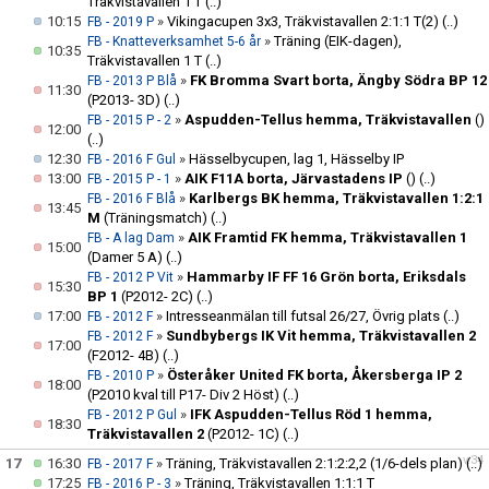
Träkvistavallen 1 T
(..)
10:15
»
Vikingacupen 3x3, Träkvistavallen 2:1:1 T(2)
(..)
FB - 2019 P
»
Träning (EIK-dagen),
FB - Knatteverksamhet 5-6 år
10:35
Träkvistavallen 1 T
(..)
»
FK Bromma Svart borta, Ängby Södra BP 12
FB - 2013 P Blå
11:30
(P2013- 3D)
(..)
»
Aspudden-Tellus hemma, Träkvistavallen
()
FB - 2015 P - 2
12:00
(..)
12:30
»
Hässelbycupen, lag 1, Hässelby IP
FB - 2016 F Gul
13:00
»
AIK F11A borta, Järvastadens IP
()
(..)
FB - 2015 P - 1
»
Karlbergs BK hemma, Träkvistavallen 1:2:1
FB - 2016 F Blå
13:45
M
(Träningsmatch)
(..)
»
AIK Framtid FK hemma, Träkvistavallen 1
FB - A lag Dam
15:00
(Damer 5 A)
(..)
»
Hammarby IF FF 16 Grön borta, Eriksdals
FB - 2012 P Vit
15:30
BP 1
(P2012- 2C)
(..)
17:00
»
Intresseanmälan till futsal 26/27, Övrig plats
(..)
FB - 2012 F
»
Sundbybergs IK Vit hemma, Träkvistavallen 2
FB - 2012 F
17:00
(F2012- 4B)
(..)
»
Österåker United FK borta, Åkersberga IP 2
FB - 2010 P
18:00
(P2010 kval till P17- Div 2 Höst)
(..)
»
IFK Aspudden-Tellus Röd 1 hemma,
FB - 2012 P Gul
18:30
Träkvistavallen 2
(P2012- 1C)
(..)
v.34
17
16:30
»
Träning, Träkvistavallen 2:1:2:2,2 (1/6-dels plan)
(..)
FB - 2017 F
17:25
»
Träning, Träkvistavallen 1:1:1 T
FB - 2016 P - 3