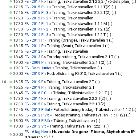
16:30
»
Träning, Träkvistavallen 2:1:2:2,2 (1/6-dels plan)
(..)
FB - 2017 F
17:15
»
Träning, Träkvistavallen 2:1:1 T(2)
(..)
FB - 2015 P - 1
17:15
»
Träning, Träkvistavallen 2:2:2 T(2)
(..)
FB - 2015 P - 3
17:20
»
Träning, Träkvistavallen
FB - 2015 P - 2
17:30
»
Träning, Träkvistavallen 1:1:1 M
(..)
FB - 2014 P - 1
17:30
»
Träning, Träkvistavallen 1:1:2 T(2)
FB - 2014 P - 2
17:30
»
Träning, Träkvistavallen 1:2:2 T
(..)
FB - 2014 P - 3
18:15
»
Träning (Orange), Träkvistavallen 1
(..)
FB - 2011 P
18:15
»
Träning (Svart), Träkvistavallen 1
(..)
FB - 2011 P
18:45
»
Träning, Träkvistavallen
FB - 2012 F
18:45
»
Torsdagsträning, Träkvistavallen 2:1 T
(..)
FB - 2013 F
19:00
»
Träning, Träkvistavallen 2:2:1 T(2)
(..)
FB - 2009 P
19:30
»
Träning, Träkvistavallen
(..)
FB - Dam Junior
20:00
»
Fotbollsträning P2010, Träkvistavallen 1
(..)
FB - 2010 P
14
16:25
»
Träning, Träkvistavallen 2 T
(..)
FB - 2019 F
16:25
»
Träning, Träkvistavallen 2 T
FB - 2019 P
16:45
»
Träning, Träkvistavallen 1:2:1 T
(..)
FB - 2016 F Gul
17:30
»
Träning, Träkvistavallen 2:2:2 T(2)
(..)
FB - 2014 F
17:30
»
Träning, Träkvistavallen 2:2:1 T(2)
FB - 2015 F
17:45
»
Fotbollsträning fredag, Träkvistavallen 1:1:2
(..)
FB - 2012 P Gul
17:45
»
Fredagsträning, Träkvistavallen 1:1:1 T(2)
(..)
FB - 2012 P Vit
18:00
»
Träning, Träkvistavallen
(..)
FB - 2013 P Blå
18:00
»
Träning, Träkvistavallen 1:2:2 T
(..)
FB - 2013 Vit
»
Huvudsta Dragonz IF borta, Skytteholms IP
FB - A lag Herr
20:00
3
(Herrar 6 C)
(..)