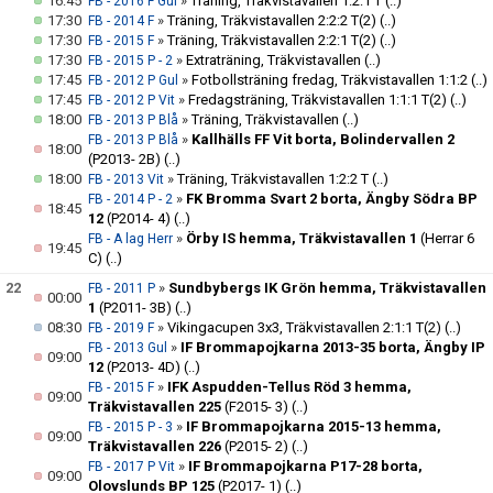
16:45
»
Träning, Träkvistavallen 1:2:1 T
(..)
FB - 2016 F Gul
17:30
»
Träning, Träkvistavallen 2:2:2 T(2)
(..)
FB - 2014 F
17:30
»
Träning, Träkvistavallen 2:2:1 T(2)
(..)
FB - 2015 F
17:30
»
Extraträning, Träkvistavallen
(..)
FB - 2015 P - 2
17:45
»
Fotbollsträning fredag, Träkvistavallen 1:1:2
(..)
FB - 2012 P Gul
17:45
»
Fredagsträning, Träkvistavallen 1:1:1 T(2)
(..)
FB - 2012 P Vit
18:00
»
Träning, Träkvistavallen
(..)
FB - 2013 P Blå
»
Kallhälls FF Vit borta, Bolindervallen 2
FB - 2013 P Blå
18:00
(P2013- 2B)
(..)
18:00
»
Träning, Träkvistavallen 1:2:2 T
(..)
FB - 2013 Vit
»
FK Bromma Svart 2 borta, Ängby Södra BP
FB - 2014 P - 2
18:45
12
(P2014- 4)
(..)
»
Örby IS hemma, Träkvistavallen 1
(Herrar 6
FB - A lag Herr
19:45
C)
(..)
22
»
Sundbybergs IK Grön hemma, Träkvistavallen
FB - 2011 P
00:00
1
(P2011- 3B)
(..)
08:30
»
Vikingacupen 3x3, Träkvistavallen 2:1:1 T(2)
(..)
FB - 2019 F
»
IF Brommapojkarna 2013-35 borta, Ängby IP
FB - 2013 Gul
09:00
12
(P2013- 4D)
(..)
»
IFK Aspudden-Tellus Röd 3 hemma,
FB - 2015 F
09:00
Träkvistavallen 225
(F2015- 3)
(..)
»
IF Brommapojkarna 2015-13 hemma,
FB - 2015 P - 3
09:00
Träkvistavallen 226
(P2015- 2)
(..)
»
IF Brommapojkarna P17-28 borta,
FB - 2017 P Vit
09:00
Olovslunds BP 125
(P2017- 1)
(..)