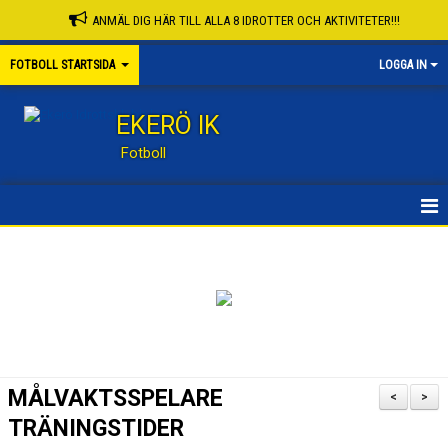
ANMÄL DIG HÄR TILL ALLA 8 IDROTTER OCH AKTIVITETER!!!
FOTBOLL STARTSIDA
LOGGA IN
EKERÖ IK
Fotboll
STARTSIDA
KONTAKT
NYHETER
KALENDER
MÅLVAKTSSPELARE
<
>
KNATTESKOLA FB
TRÄNINGSTIDER