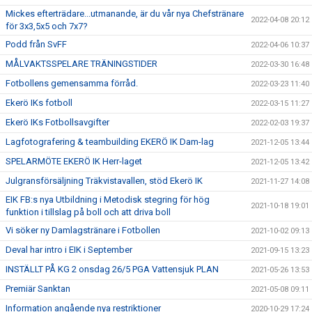
Mickes efterträdare...utmanande, är du vår nya Chefstränare
2022-04-08 20:12
för 3x3,5x5 och 7x7?
Podd från SvFF
2022-04-06 10:37
MÅLVAKTSSPELARE TRÄNINGSTIDER
2022-03-30 16:48
Fotbollens gemensamma förråd.
2022-03-23 11:40
Ekerö IKs fotboll
2022-03-15 11:27
Ekerö IKs Fotbollsavgifter
2022-02-03 19:37
Lagfotografering & teambuilding EKERÖ IK Dam-lag
2021-12-05 13:44
SPELARMÖTE EKERÖ IK Herr-laget
2021-12-05 13:42
Julgransförsäljning Träkvistavallen, stöd Ekerö IK
2021-11-27 14:08
EIK FB:s nya Utbildning i Metodisk stegring för hög
2021-10-18 19:01
funktion i tillslag på boll och att driva boll
Vi söker ny Damlagstränare i Fotbollen
2021-10-02 09:13
Deval har intro i EIK i September
2021-09-15 13:23
INSTÄLLT PÅ KG 2 onsdag 26/5 PGA Vattensjuk PLAN
2021-05-26 13:53
Premiär Sanktan
2021-05-08 09:11
Information angående nya restriktioner
2020-10-29 17:24