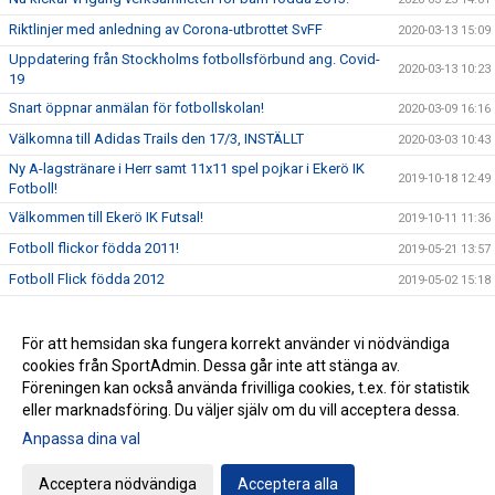
Riktlinjer med anledning av Corona-utbrottet SvFF
2020-03-13 15:09
Uppdatering från Stockholms fotbollsförbund ang. Covid-
2020-03-13 10:23
19
Snart öppnar anmälan för fotbollskolan!
2020-03-09 16:16
Välkomna till Adidas Trails den 17/3, INSTÄLLT
2020-03-03 10:43
Ny A-lagstränare i Herr samt 11x11 spel pojkar i Ekerö IK
2019-10-18 12:49
Fotboll!
Välkommen till Ekerö IK Futsal!
2019-10-11 11:36
Fotboll flickor födda 2011!
2019-05-21 13:57
Fotboll Flick födda 2012
2019-05-02 15:18
Ekerö IK Fotbolls Knatteskola för födda 2013-2014!
2019-04-24 10:57
För att hemsidan ska fungera korrekt använder vi nödvändiga
2019-03-05 15:48
cookies från SportAdmin. Dessa går inte att stänga av.
Ny huvudtränare till A-laget Dam!
2018-11-13 20:25
Föreningen kan också använda frivilliga cookies, t.ex. för statistik
eller marknadsföring. Du väljer själv om du vill acceptera dessa.
Anpassa dina val
Cookie-inställningar
Gå till Webbversion
Acceptera nödvändiga
Acceptera alla