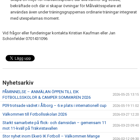
bekräftade och där vi skapar övningar för Målvaktsspelare att
användas även under träningsgruppernas ordinarie träningar integrerat
med utespelarnas moment.
Vid frågor eller funderingar kontakta Kristian Kaufman eller Jan
Schönfelder 0701431096
Nyhetsarkiv
PÅMINNELSE – ANMÄLAN ÖPPEN TILL EIK
2026-05-25 13:15
FOTBOLLSSKOLOR & CAMPER SOMMAREN 2026
P09 trotsade vädret i Ålborg – 6:e plats i internationell cup
2026-05-19 11:02
Välkommen till Fotbollsskolan 2026
2026-03-27 12:20
Starkt samarbete på flick- och damsidan – gemensam 11
2026-03-23 09:40
mot 11-kväll på Träkvistavallen
Stor nyhet inom Ekerö IK Fotboll – Välkommen Mange
2026-02-12 09:30