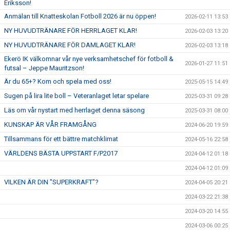
Eriksson!
Anmälan till Knatteskolan Fotboll 2026 är nu öppen!
2026-02-11 13:53
NY HUVUDTRÄNARE FÖR HERRLAGET KLAR!
2026-02-03 13:20
NY HUVUDTRÄNARE FÖR DAMLAGET KLAR!
2026-02-03 13:18
Ekerö IK välkomnar vår nye verksamhetschef för fotboll &
2026-01-27 11:51
futsal – Jeppe Mauritzson!
Är du 65+? Kom och spela med oss!
2025-05-15 14:49
Sugen på lira lite boll – Veteranlaget letar spelare
2025-03-31 09:28
Läs om vår nystart med herrlaget denna säsong
2025-03-31 08:00
KUNSKAP ÄR VÅR FRAMGÅNG
2024-06-20 19:59
Tillsammans för ett bättre matchklimat
2024-05-16 22:58
VÄRLDENS BÄSTA UPPSTART F/P2017
2024-04-12 01:18
2024-04-12 01:09
VILKEN ÄR DIN "SUPERKRAFT"?
2024-04-05 20:21
2024-03-22 21:38
2024-03-20 14:55
2024-03-06 00:25