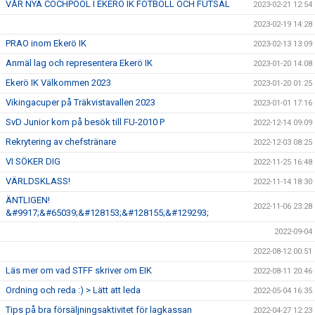
VÅR NYA COCHPOOL I EKERÖ IK FOTBOLL OCH FUTSAL
2023-02-21 12:54
2023-02-19 14:28
PRAO inom Ekerö IK
2023-02-13 13:09
Anmäl lag och representera Ekerö IK
2023-01-20 14:08
Ekerö IK Välkommen 2023
2023-01-20 01:25
Vikingacuper på Träkvistavallen 2023
2023-01-01 17:16
SvD Junior kom på besök till FU-2010 P
2022-12-14 09:09
Rekrytering av chefstränare
2022-12-03 08:25
VI SÖKER DIG
2022-11-25 16:48
VÄRLDSKLASS!
2022-11-14 18:30
ÄNTLIGEN!
2022-11-06 23:28
&#9917;&#65039;&#128153;&#128155;&#129293;
2022-09-04
2022-08-12 00:51
Läs mer om vad STFF skriver om EIK
2022-08-11 20:46
Ordning och reda :) > Lätt att leda
2022-05-04 16:35
Tips på bra försäljningsaktivitet för lagkassan
2022-04-27 12:23