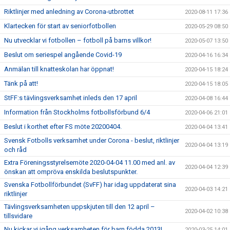
Riktlinjer med anledning av Corona-utbrottet
2020-08-11 17:36
Klartecken för start av seniorfotbollen
2020-05-29 08:50
Nu utvecklar vi fotbollen – fotboll på barns villkor!
2020-05-07 13:50
Beslut om seriespel angående Covid-19
2020-04-16 16:34
Anmälan till knatteskolan har öppnat!
2020-04-15 18:24
Tänk på att!
2020-04-15 18:05
StFF:s tävlingsverksamhet inleds den 17 april
2020-04-08 16:44
Information från Stockholms fotbollsförbund 6/4
2020-04-06 21:01
Beslut i korthet efter FS möte 20200404.
2020-04-04 13:41
Svensk Fotbolls verksamhet under Corona - beslut, riktlinjer
2020-04-04 13:19
och råd
Extra Föreningsstyrelsemöte 2020-04-04 11.00 med anl. av
2020-04-04 12:39
önskan att ompröva enskilda beslutspunkter.
Svenska Fotbollförbundet (SvFF) har idag uppdaterat sina
2020-04-03 14:21
riktlinjer
Tävlingsverksamheten uppskjuten till den 12 april –
2020-04-02 10:38
tillsvidare
Nu kickar vi igång verksamheten för barn födda 2013!
2020-03-25 14:01