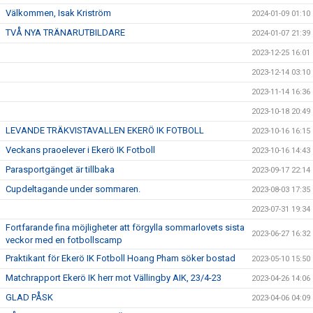
Välkommen, Isak Kriström
2024-01-09 01:10
TVÅ NYA TRÄNARUTBILDARE
2024-01-07 21:39
2023-12-25 16:01
2023-12-14 03:10
2023-11-14 16:36
2023-10-18 20:49
LEVANDE TRÄKVISTAVALLEN EKERÖ IK FOTBOLL
2023-10-16 16:15
Veckans praoelever i Ekerö IK Fotboll
2023-10-16 14:43
Parasportgänget är tillbaka
2023-09-17 22:14
Cupdeltagande under sommaren.
2023-08-03 17:35
2023-07-31 19:34
Fortfarande fina möjligheter att förgylla sommarlovets sista
2023-06-27 16:32
veckor med en fotbollscamp
Praktikant för Ekerö IK Fotboll Hoang Pham söker bostad
2023-05-10 15:50
Matchrapport Ekerö IK herr mot Vällingby AIK, 23/4-23
2023-04-26 14:06
GLAD PÅSK
2023-04-06 04:09