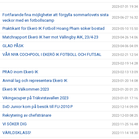
2023-07-31 19:34
Fortfarande fina möjligheter att förgylla sommarlovets sista
2023-06-27 16:32
veckor med en fotbollscamp
Praktikant för Ekerö IK Fotboll Hoang Pham söker bostad
2023-05-10 15:50
Matchrapport Ekerö IK herr mot Vällingby AIK, 23/4-23
2023-04-26 14:06
GLAD PÅSK
2023-04-06 04:09
VÅR NYA COCHPOOL I EKERÖ IK FOTBOLL OCH FUTSAL
2023-02-21 12:54
2023-02-19 14:28
PRAO inom Ekerö IK
2023-02-13 13:09
Anmäl lag och representera Ekerö IK
2023-01-20 14:08
Ekerö IK Välkommen 2023
2023-01-20 01:25
Vikingacuper på Träkvistavallen 2023
2023-01-01 17:16
SvD Junior kom på besök till FU-2010 P
2022-12-14 09:09
Rekrytering av chefstränare
2022-12-03 08:25
VI SÖKER DIG
2022-11-25 16:48
VÄRLDSKLASS!
2022-11-14 18:30