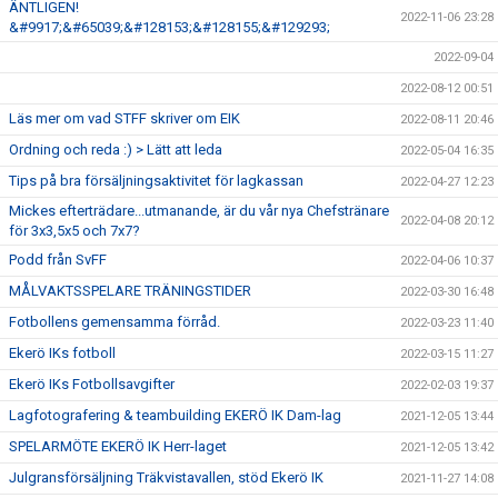
ÄNTLIGEN!
2022-11-06 23:28
&#9917;&#65039;&#128153;&#128155;&#129293;
2022-09-04
2022-08-12 00:51
Läs mer om vad STFF skriver om EIK
2022-08-11 20:46
Ordning och reda :) > Lätt att leda
2022-05-04 16:35
Tips på bra försäljningsaktivitet för lagkassan
2022-04-27 12:23
Mickes efterträdare...utmanande, är du vår nya Chefstränare
2022-04-08 20:12
för 3x3,5x5 och 7x7?
Podd från SvFF
2022-04-06 10:37
MÅLVAKTSSPELARE TRÄNINGSTIDER
2022-03-30 16:48
Fotbollens gemensamma förråd.
2022-03-23 11:40
Ekerö IKs fotboll
2022-03-15 11:27
Ekerö IKs Fotbollsavgifter
2022-02-03 19:37
Lagfotografering & teambuilding EKERÖ IK Dam-lag
2021-12-05 13:44
SPELARMÖTE EKERÖ IK Herr-laget
2021-12-05 13:42
Julgransförsäljning Träkvistavallen, stöd Ekerö IK
2021-11-27 14:08