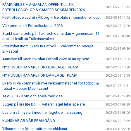
PÅMINNELSE – ANMÄLAN ÖPPEN TILL EIK
2026-05-25 13:15
FOTBOLLSSKOLOR & CAMPER SOMMAREN 2026
P09 trotsade vädret i Ålborg – 6:e plats i internationell cup
2026-05-19 11:02
Välkommen till Fotbollsskolan 2026
2026-03-27 12:20
Starkt samarbete på flick- och damsidan – gemensam 11
2026-03-23 09:40
mot 11-kväll på Träkvistavallen
Stor nyhet inom Ekerö IK Fotboll – Välkommen Mange
2026-02-12 09:30
Eriksson!
Anmälan till Knatteskolan Fotboll 2026 är nu öppen!
2026-02-11 13:53
NY HUVUDTRÄNARE FÖR HERRLAGET KLAR!
2026-02-03 13:20
NY HUVUDTRÄNARE FÖR DAMLAGET KLAR!
2026-02-03 13:18
Ekerö IK välkomnar vår nye verksamhetschef för fotboll &
2026-01-27 11:51
futsal – Jeppe Mauritzson!
Är du 65+? Kom och spela med oss!
2025-05-15 14:49
Sugen på lira lite boll – Veteranlaget letar spelare
2025-03-31 09:28
Läs om vår nystart med herrlaget denna säsong
2025-03-31 08:00
KUNSKAP ÄR VÅR FRAMGÅNG
2024-06-20 19:59
Tillsammans för ett bättre matchklimat
2024-05-16 22:58