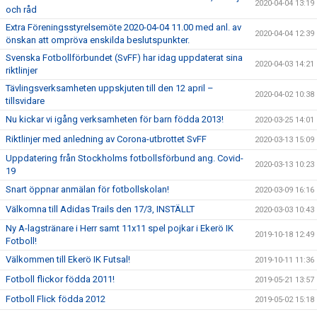
2020-04-04 13:19
och råd
Extra Föreningsstyrelsemöte 2020-04-04 11.00 med anl. av
2020-04-04 12:39
önskan att ompröva enskilda beslutspunkter.
Svenska Fotbollförbundet (SvFF) har idag uppdaterat sina
2020-04-03 14:21
riktlinjer
Tävlingsverksamheten uppskjuten till den 12 april –
2020-04-02 10:38
tillsvidare
Nu kickar vi igång verksamheten för barn födda 2013!
2020-03-25 14:01
Riktlinjer med anledning av Corona-utbrottet SvFF
2020-03-13 15:09
Uppdatering från Stockholms fotbollsförbund ang. Covid-
2020-03-13 10:23
19
Snart öppnar anmälan för fotbollskolan!
2020-03-09 16:16
Välkomna till Adidas Trails den 17/3, INSTÄLLT
2020-03-03 10:43
Ny A-lagstränare i Herr samt 11x11 spel pojkar i Ekerö IK
2019-10-18 12:49
Fotboll!
Välkommen till Ekerö IK Futsal!
2019-10-11 11:36
Fotboll flickor födda 2011!
2019-05-21 13:57
Fotboll Flick födda 2012
2019-05-02 15:18