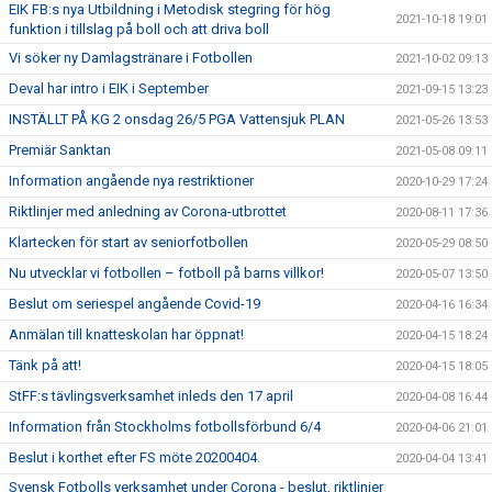
EIK FB:s nya Utbildning i Metodisk stegring för hög
2021-10-18 19:01
funktion i tillslag på boll och att driva boll
Vi söker ny Damlagstränare i Fotbollen
2021-10-02 09:13
Deval har intro i EIK i September
2021-09-15 13:23
INSTÄLLT PÅ KG 2 onsdag 26/5 PGA Vattensjuk PLAN
2021-05-26 13:53
Premiär Sanktan
2021-05-08 09:11
Information angående nya restriktioner
2020-10-29 17:24
Riktlinjer med anledning av Corona-utbrottet
2020-08-11 17:36
Klartecken för start av seniorfotbollen
2020-05-29 08:50
Nu utvecklar vi fotbollen – fotboll på barns villkor!
2020-05-07 13:50
Beslut om seriespel angående Covid-19
2020-04-16 16:34
Anmälan till knatteskolan har öppnat!
2020-04-15 18:24
Tänk på att!
2020-04-15 18:05
StFF:s tävlingsverksamhet inleds den 17 april
2020-04-08 16:44
Information från Stockholms fotbollsförbund 6/4
2020-04-06 21:01
Beslut i korthet efter FS möte 20200404.
2020-04-04 13:41
Svensk Fotbolls verksamhet under Corona - beslut, riktlinjer