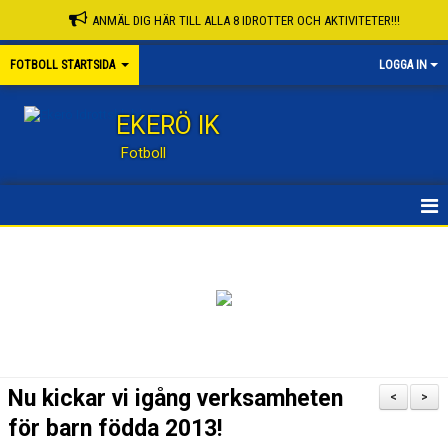
ANMÄL DIG HÄR TILL ALLA 8 IDROTTER OCH AKTIVITETER!!!
FOTBOLL STARTSIDA
LOGGA IN
EKERÖ IK
Fotboll
STARTSIDA
KONTAKT
NYHETER
KALENDER
Nu kickar vi igång verksamheten
<
>
KNATTESKOLA FB
för barn födda 2013!