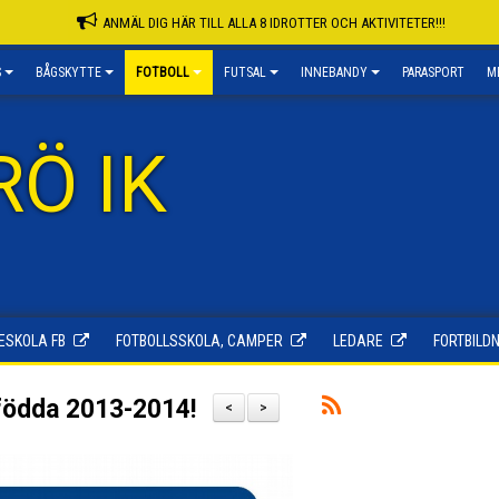
ANMÄL DIG HÄR TILL ALLA 8 IDROTTER OCH AKTIVITETER!!!
S
BÅGSKYTTE
FOTBOLL
FUTSAL
INNEBANDY
PARASPORT
M
RÖ IK
ESKOLA FB
FOTBOLLSSKOLA, CAMPER
LEDARE
FORTBILDN
 födda 2013-2014!
<
>