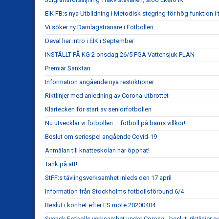
EIK FB:s nya Utbildning i Metodisk stegring för hög funktion i ti
Vi söker ny Damlagstränare i Fotbollen
Deval har intro i EIK i September
INSTÄLLT PÅ KG 2 onsdag 26/5 PGA Vattensjuk PLAN
Premiär Sanktan
Information angående nya restriktioner
Riktlinjer med anledning av Corona-utbrottet
Klartecken för start av seniorfotbollen
Nu utvecklar vi fotbollen – fotboll på barns villkor!
Beslut om seriespel angående Covid-19
Anmälan till knatteskolan har öppnat!
Tänk på att!
StFF:s tävlingsverksamhet inleds den 17 april
Information från Stockholms fotbollsförbund 6/4
Beslut i korthet efter FS möte 20200404.
Svensk Fotbolls verksamhet under Corona - beslut, riktlinjer o