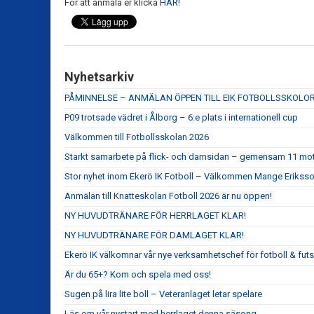
För att anmäla er klicka
HÄR!
Nyhetsarkiv
PÅMINNELSE – ANMÄLAN ÖPPEN TILL EIK FOTBOLLSSKOLO
P09 trotsade vädret i Ålborg – 6:e plats i internationell cup
Välkommen till Fotbollsskolan 2026
Starkt samarbete på flick- och damsidan – gemensam 11 mot 1
Stor nyhet inom Ekerö IK Fotboll – Välkommen Mange Eriksso
Anmälan till Knatteskolan Fotboll 2026 är nu öppen!
NY HUVUDTRÄNARE FÖR HERRLAGET KLAR!
NY HUVUDTRÄNARE FÖR DAMLAGET KLAR!
Ekerö IK välkomnar vår nye verksamhetschef för fotboll & fut
Är du 65+? Kom och spela med oss!
Sugen på lira lite boll – Veteranlaget letar spelare
Läs om vår nystart med herrlaget denna säsong