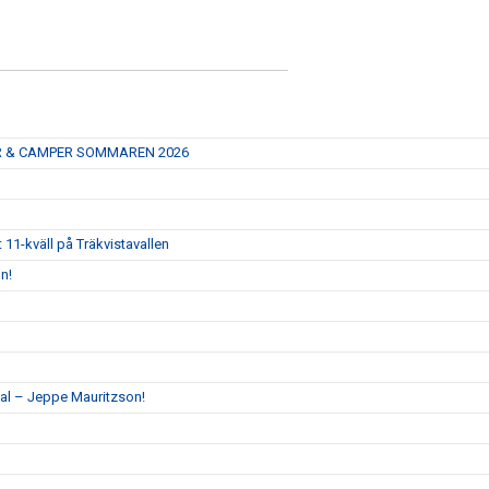
R & CAMPER SOMMAREN 2026
1-kväll på Träkvistavallen
n!
sal – Jeppe Mauritzson!