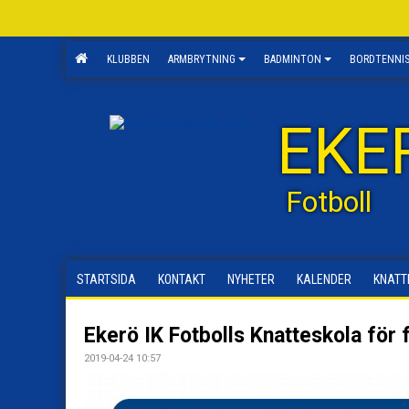
KLUBBEN
ARMBRYTNING
BADMINTON
BORDTENNI
EKE
Fotboll
STARTSIDA
KONTAKT
NYHETER
KALENDER
KNATT
Ekerö IK Fotbolls Knatteskola för
2019-04-24 10:57