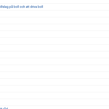
llslag på boll och att driva boll
ch råd