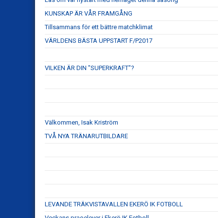
KUNSKAP ÄR VÅR FRAMGÅNG
Tillsammans för ett bättre matchklimat
VÄRLDENS BÄSTA UPPSTART F/P2017
VILKEN ÄR DIN "SUPERKRAFT"?
Välkommen, Isak Kriström
TVÅ NYA TRÄNARUTBILDARE
LEVANDE TRÄKVISTAVALLEN EKERÖ IK FOTBOLL
Veckans praoelever i Ekerö IK Fotboll