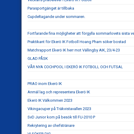
Parasportgänget är tillbaka
Cupdeltagande under sommaren.
Fortfarande fina möjligheter att förgylla sommarlovets sista
Praktikant för Ekerö IK Fotboll Hoang Pham söker bostad
Matchrapport Ekerö IK herr mot Vällingby AIK, 23/4-23
GLAD PÅSK
VÅR NYA COCHPOOL I EKERÖ IK FOTBOLL OCH FUTSAL
PRAO inom Ekerö IK
Anmäl lag och representera Ekerö IK
Ekerö IK Välkommen 2023
Vikingacuper på Träkvistavallen 2023
SvD Junior kom på besök till FU-2010 P
Rekrytering av chefstränare
VI SÖKER DIG