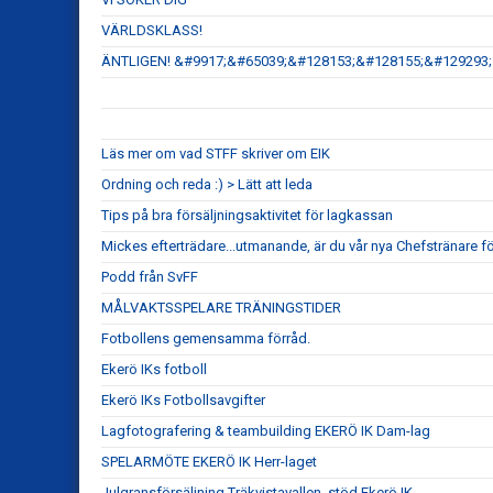
VÄRLDSKLASS!
ÄNTLIGEN! &#9917;&#65039;&#128153;&#128155;&#129293;
Läs mer om vad STFF skriver om EIK
Ordning och reda :) > Lätt att leda
Tips på bra försäljningsaktivitet för lagkassan
Mickes efterträdare...utmanande, är du vår nya Chefstränare f
Podd från SvFF
MÅLVAKTSSPELARE TRÄNINGSTIDER
Fotbollens gemensamma förråd.
Ekerö IKs fotboll
Ekerö IKs Fotbollsavgifter
Lagfotografering & teambuilding EKERÖ IK Dam-lag
SPELARMÖTE EKERÖ IK Herr-laget
Julgransförsäljning Träkvistavallen, stöd Ekerö IK