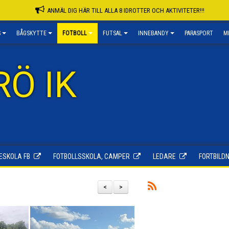
ANMÄL DIG HÄR TILL ALLA 8 IDROTTER OCH AKTIVITETER!!!
S
BÅGSKYTTE
FOTBOLL
FUTSAL
INNEBANDY
PARASPORT
M
RÖ IK
ESKOLA FB
FOTBOLLSSKOLA, CAMPER
LEDARE
FORTBILDN
<
>