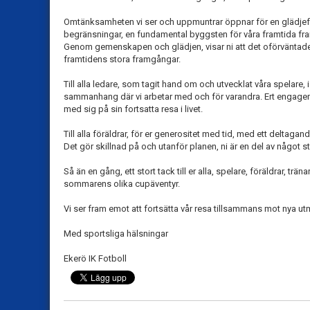
Omtänksamheten vi ser och uppmuntrar öppnar för en glädjefull
begränsningar, en fundamental byggsten för våra framtida fr
Genom gemenskapen och glädjen, visar ni att det oförvänta
framtidens stora framgångar.
Till alla ledare, som tagit hand om och utvecklat våra spelare, i at
sammanhang där vi arbetar med och för varandra. Ert engage
med sig på sin fortsatta resa i livet.
Till alla föräldrar, för er generositet med tid, med ett deltaga
Det gör skillnad på och utanför planen, ni är en del av något stö
Så än en gång, ett stort tack till er alla, spelare, föräldrar, trä
sommarens olika cupäventyr.
Vi ser fram emot att fortsätta vår resa tillsammans mot nya 
Med sportsliga hälsningar
Ekerö IK Fotboll