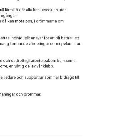
 lärmiljö där alla kan utvecklas utan
amgångar.
de då kan möta oss, i drömmarna om
t ta individuellt ansvar för att bli bättre i ett
mang formar de värderingar som spelarna tar
nde och outtröttligt arbete bakom kulisserna.
rre, en viktig del av vår klubb.
nare, ledare och supportrar som har bidragit till
utmaningar och drömmar.