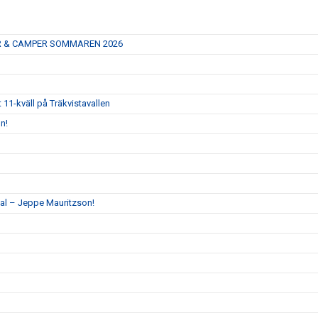
R & CAMPER SOMMAREN 2026
1-kväll på Träkvistavallen
n!
sal – Jeppe Mauritzson!