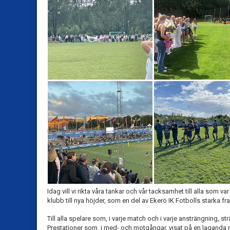
Idag vill vi rikta våra tankar och vår tacksamhet till alla som 
klubb till nya höjder, som en del av Ekerö IK Fotbolls starka fr
Till alla spelare som, i varje match och i varje ansträngning,
Prestationer som, i med- och motgångar, visat på en laganda m