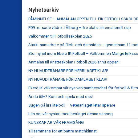
Nyhetsarkiv
PÅMINNELSE – ANMÄLAN ÖPPEN TILL EIK FOTBOLLSSKOLO
P09 trotsade vädret i Ålborg – 6:e plats i internationell cup
Välkommen till Fotbollsskolan 2026
Starkt samarbete på flick- och damsidan – gemensam 11 mot 1
Stor nyhet inom Ekerö IK Fotboll – Välkommen Mange Eriksso
Anmälan till Knatteskolan Fotboll 2026 är nu öppen!
NY HUVUDTRÄNARE FÖR HERRLAGET KLAR!
NY HUVUDTRÄNARE FÖR DAMLAGET KLAR!
Ekerö IK välkomnar vår nye verksamhetschef för fotboll & fut
Är du 65+? Kom och spela med oss!
Sugen på lira lite boll – Veteranlaget letar spelare
Läs om vår nystart med herrlaget denna säsong
KUNSKAP ÄR VÅR FRAMGÅNG
Tillsammans för ett bättre matchklimat