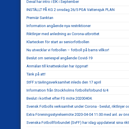
Deval har intro i EIK i September
INSTÄLLT PÅ KG 2 onsdag 26/5 PGA Vattensjuk PLAN
Premiär Sanktan
Information angående nya restriktioner
Riktlinjer med anledning av Corona-utbrottet
Klartecken för start av seniorfotbollen
Nu utvecklar vi fotbollen – fotboll på barns villkor!
Beslut om seriespel angående Covid-19
Anmälan till knatteskolan har öppnat!
Tänk på att!
StFF:s tävlingsverksamhet inleds den 17 april
Information från Stockholms fotbollsförbund 6/4
Beslut i korthet efter FS möte 20200404.
Svensk Fotbolls verksamhet under Corona - beslut, riktlinjer o
Extra Föreningsstyrelsemöte 2020-04-04 11.00 med anl. av ön
Svenska Fotbollförbundet (SvFF) har idag uppdaterat sina riktl