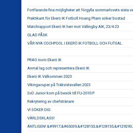
Fortfarande fina möjligheter att förgylla sommarlovets sista
Praktikant för Ekerö IK Fotboll Hoang Pham söker bostad
Matchrapport Ekerö IK herr mot Vällingby AIK, 23/4-23
GLAD PÅSK
VÅR NYA COCHPOOL I EKERÖ IK FOTBOLL OCH FUTSAL
PRAO inom Ekerö IK
Anmäl lag och representera Ekerö IK
Ekerö IK Välkommen 2023
Vikingacuper på Träkvistavallen 2023
SvD Junior kom på besök till FU-2010 P
Rekrytering av chefstränare
VI SÖKER DIG
VÄRLDSKLASS!
ÄNTLIGEN! &#9917;&#65039;&#128153;&#128155;&#129293;