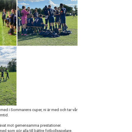
var med i Sommarens cuper, n
i är med och tar vår
amtid.
 strävat mot gemensamma prestationer.
ed som gör alla till bättre fotbollsspelare.