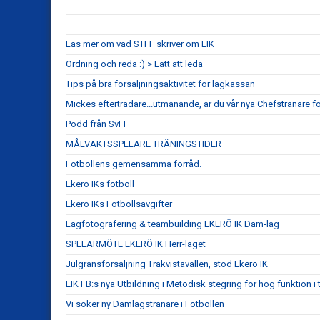
Läs mer om vad STFF skriver om EIK
Ordning och reda :) > Lätt att leda
Tips på bra försäljningsaktivitet för lagkassan
Mickes efterträdare...utmanande, är du vår nya Chefstränare f
Podd från SvFF
MÅLVAKTSSPELARE TRÄNINGSTIDER
Fotbollens gemensamma förråd.
Ekerö IKs fotboll
Ekerö IKs Fotbollsavgifter
Lagfotografering & teambuilding EKERÖ IK Dam-lag
SPELARMÖTE EKERÖ IK Herr-laget
Julgransförsäljning Träkvistavallen, stöd Ekerö IK
EIK FB:s nya Utbildning i Metodisk stegring för hög funktion i ti
Vi söker ny Damlagstränare i Fotbollen