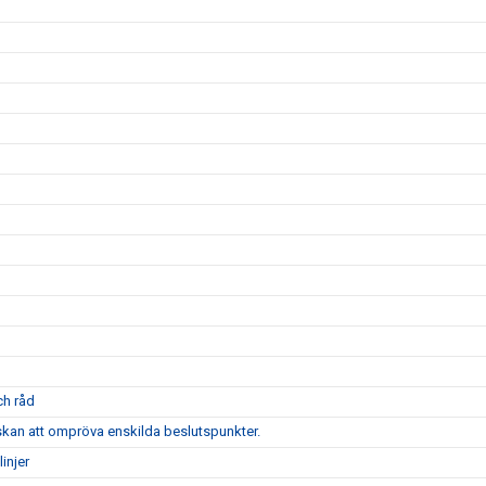
ch råd
skan att ompröva enskilda beslutspunkter.
injer