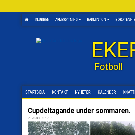
KLUBBEN
ARMBRYTNING
BADMINTON
BORDTENNI
EKE
Fotboll
STARTSIDA
KONTAKT
NYHETER
KALENDER
KNATT
Cupdeltagande under sommaren.
2023-08-03 17:35