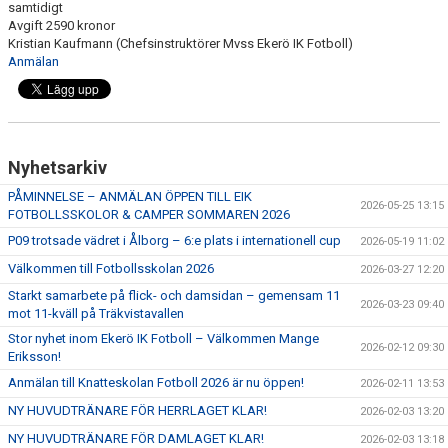
samtidigt
Avgift 2590 kronor
Kristian Kaufmann (Chefsinstruktörer Mvss Ekerö IK Fotboll)
Anmälan
Nyhetsarkiv
PÅMINNELSE – ANMÄLAN ÖPPEN TILL EIK
2026-05-25 13:15
FOTBOLLSSKOLOR & CAMPER SOMMAREN 2026
P09 trotsade vädret i Ålborg – 6:e plats i internationell cup
2026-05-19 11:02
Välkommen till Fotbollsskolan 2026
2026-03-27 12:20
Starkt samarbete på flick- och damsidan – gemensam 11
2026-03-23 09:40
mot 11-kväll på Träkvistavallen
Stor nyhet inom Ekerö IK Fotboll – Välkommen Mange
2026-02-12 09:30
Eriksson!
Anmälan till Knatteskolan Fotboll 2026 är nu öppen!
2026-02-11 13:53
NY HUVUDTRÄNARE FÖR HERRLAGET KLAR!
2026-02-03 13:20
NY HUVUDTRÄNARE FÖR DAMLAGET KLAR!
2026-02-03 13:18