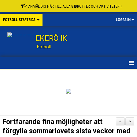
ANMÄL DIG HÄR TILL ALLA 8 IDROTTER OCH AKTIVITETER!!!
FOTBOLL STARTSIDA
LOGGA IN
EKERÖ IK
Fotboll
STARTSIDA
KONTAKT
NYHETER
KALENDER
Fortfarande fina möjligheter att
<
>
KNATTESKOLA FB
förgylla sommarlovets sista veckor med