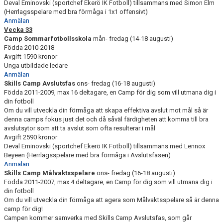
Deval Eminovski (sportchef Ekerö IK Fotboll) tillsammans med Simon Elm
(Herrlagsspelare med bra förmåga i 1x1 offensivt)
Anmälan
Vecka 33
Camp Sommarfotbollsskola
mån- fredag (14-18 augusti)
Födda 2010-2018
Avgift 1590 kronor
Unga utbildade ledare
Anmälan
Skills Camp Avslutsfas
ons- fredag (16-18 augusti)
Födda 2011-2009, max 16 deltagare, en Camp för dig som vill utmana dig i
din fotboll
Om du vill utveckla din förmåga att skapa effektiva avslut mot mål så är
denna camps fokus just det och då såväl färdigheten att komma till bra
avslutsytor som att ta avslut som ofta resulterar i mål
Avgift 2590 kronor
Deval Eminovski (sportchef Ekerö IK Fotboll) tillsammans med Lennox
Beyeen (Herrlagsspelare med bra förmåga i Avslutsfasen)
Anmälan
Skills Camp Målvaktsspelare
ons- fredag (16-18 augusti)
Födda 2011-2007, max 4 deltagare, en Camp för dig som vill utmana dig i
din fotboll
Om du vill utveckla din förmåga att agera som Målvaktsspelare så är denna
camp för dig!
Campen kommer samverka med Skills Camp Avslutsfas, som går