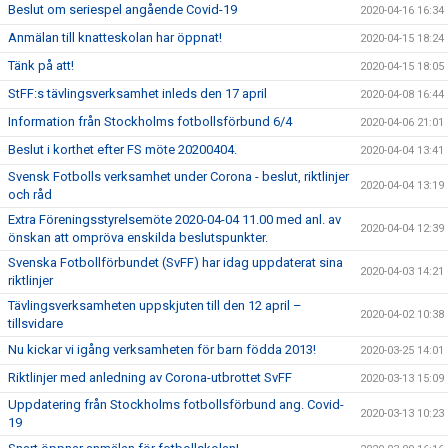
Beslut om seriespel angående Covid-19
2020-04-16 16:34
Anmälan till knatteskolan har öppnat!
2020-04-15 18:24
Tänk på att!
2020-04-15 18:05
StFF:s tävlingsverksamhet inleds den 17 april
2020-04-08 16:44
Information från Stockholms fotbollsförbund 6/4
2020-04-06 21:01
Beslut i korthet efter FS möte 20200404.
2020-04-04 13:41
Svensk Fotbolls verksamhet under Corona - beslut, riktlinjer
2020-04-04 13:19
och råd
Extra Föreningsstyrelsemöte 2020-04-04 11.00 med anl. av
2020-04-04 12:39
önskan att ompröva enskilda beslutspunkter.
Svenska Fotbollförbundet (SvFF) har idag uppdaterat sina
2020-04-03 14:21
riktlinjer
Tävlingsverksamheten uppskjuten till den 12 april –
2020-04-02 10:38
tillsvidare
Nu kickar vi igång verksamheten för barn födda 2013!
2020-03-25 14:01
Riktlinjer med anledning av Corona-utbrottet SvFF
2020-03-13 15:09
Uppdatering från Stockholms fotbollsförbund ang. Covid-
2020-03-13 10:23
19