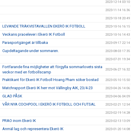
2023-12-14 03:10
2023-11-14 16:36
2023-10-18 20:49
LEVANDE TRÄKVISTAVALLEN EKERÖ IK FOTBOLL
2023-10-16 16:15
Veckans praoelever i Ekerö IK Fotboll
2023-10-16 14:43
Parasportgänget är tillbaka
2023-09-17 22:14
Cupdeltagande under sommaren.
2023-08-03 17:35
2023-07-31 19:34
Fortfarande fina möjligheter att förgylla sommarlovets sista
2023-06-27 16:32
veckor med en fotbollscamp
Praktikant för Ekerö IK Fotboll Hoang Pham söker bostad
2023-05-10 15:50
Matchrapport Ekerö IK herr mot Vällingby AIK, 23/4-23
2023-04-26 14:06
GLAD PÅSK
2023-04-06 04:09
VÅR NYA COCHPOOL I EKERÖ IK FOTBOLL OCH FUTSAL
2023-02-21 12:54
2023-02-19 14:28
PRAO inom Ekerö IK
2023-02-13 13:09
Anmäl lag och representera Ekerö IK
2023-01-20 14:08