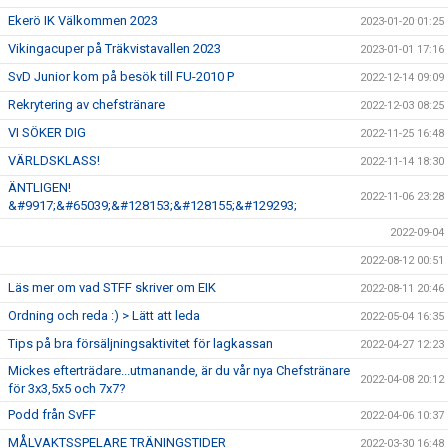
Ekerö IK Välkommen 2023
2023-01-20 01:25
Vikingacuper på Träkvistavallen 2023
2023-01-01 17:16
SvD Junior kom på besök till FU-2010 P
2022-12-14 09:09
Rekrytering av chefstränare
2022-12-03 08:25
VI SÖKER DIG
2022-11-25 16:48
VÄRLDSKLASS!
2022-11-14 18:30
ÄNTLIGEN!
2022-11-06 23:28
&#9917;&#65039;&#128153;&#128155;&#129293;
2022-09-04
2022-08-12 00:51
Läs mer om vad STFF skriver om EIK
2022-08-11 20:46
Ordning och reda :) > Lätt att leda
2022-05-04 16:35
Tips på bra försäljningsaktivitet för lagkassan
2022-04-27 12:23
Mickes efterträdare...utmanande, är du vår nya Chefstränare
2022-04-08 20:12
för 3x3,5x5 och 7x7?
Podd från SvFF
2022-04-06 10:37
MÅLVAKTSSPELARE TRÄNINGSTIDER
2022-03-30 16:48