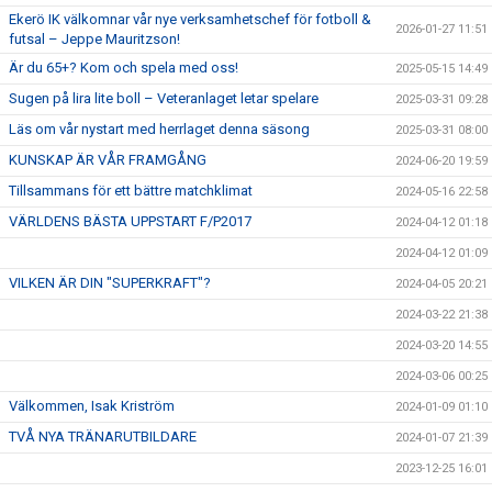
Ekerö IK välkomnar vår nye verksamhetschef för fotboll &
2026-01-27 11:51
futsal – Jeppe Mauritzson!
Är du 65+? Kom och spela med oss!
2025-05-15 14:49
Sugen på lira lite boll – Veteranlaget letar spelare
2025-03-31 09:28
Läs om vår nystart med herrlaget denna säsong
2025-03-31 08:00
KUNSKAP ÄR VÅR FRAMGÅNG
2024-06-20 19:59
Tillsammans för ett bättre matchklimat
2024-05-16 22:58
VÄRLDENS BÄSTA UPPSTART F/P2017
2024-04-12 01:18
2024-04-12 01:09
VILKEN ÄR DIN "SUPERKRAFT"?
2024-04-05 20:21
2024-03-22 21:38
2024-03-20 14:55
2024-03-06 00:25
Välkommen, Isak Kriström
2024-01-09 01:10
TVÅ NYA TRÄNARUTBILDARE
2024-01-07 21:39
2023-12-25 16:01