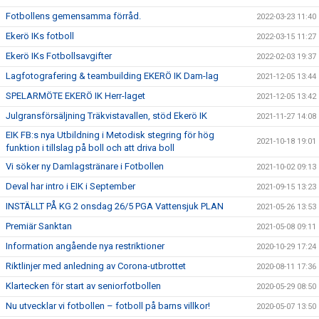
Fotbollens gemensamma förråd.
2022-03-23 11:40
Ekerö IKs fotboll
2022-03-15 11:27
Ekerö IKs Fotbollsavgifter
2022-02-03 19:37
Lagfotografering & teambuilding EKERÖ IK Dam-lag
2021-12-05 13:44
SPELARMÖTE EKERÖ IK Herr-laget
2021-12-05 13:42
Julgransförsäljning Träkvistavallen, stöd Ekerö IK
2021-11-27 14:08
EIK FB:s nya Utbildning i Metodisk stegring för hög
2021-10-18 19:01
funktion i tillslag på boll och att driva boll
Vi söker ny Damlagstränare i Fotbollen
2021-10-02 09:13
Deval har intro i EIK i September
2021-09-15 13:23
INSTÄLLT PÅ KG 2 onsdag 26/5 PGA Vattensjuk PLAN
2021-05-26 13:53
Premiär Sanktan
2021-05-08 09:11
Information angående nya restriktioner
2020-10-29 17:24
Riktlinjer med anledning av Corona-utbrottet
2020-08-11 17:36
Klartecken för start av seniorfotbollen
2020-05-29 08:50
Nu utvecklar vi fotbollen – fotboll på barns villkor!
2020-05-07 13:50