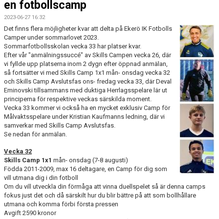
en fotbollscamp
FOTBOLLSSKOLA, CAMPER
2023-06-27 16:32
LEDARE
Det finns flera möjligheter kvar att delta på Ekerö IK Fotbolls
Camper under sommarlovet 2023.
Sommarfotbollsskolan vecka 33 har platser kvar.
FORTBILDNING - STFF
Efter vår "anmälningssuccé" av Skills Campen vecka 26, där
vi fyllde upp platserna inom 2 dygn efter öppnad anmälan,
så fortsätter vi med Skills Camp 1x1 mån- onsdag vecka 32
och Skills Camp Avslutsfas ons- fredag vecka 33, där Deval
Eminovski tillsammans med duktiga Herrlagsspelare lär ut
principerna för respektive veckas särskilda moment.
Vecka 33 kommer vi också ha en mycket exklusiv Camp för
Målvaktsspelare under Kristian Kaufmanns ledning, där vi
samverkar med Skills Camp Avslutsfas.
Se nedan för anmälan.
Vecka 32
Skills Camp 1x1
mån- onsdag (7-8 augusti)
Födda 2011-2009, max 16 deltagare, en Camp för dig som
vill utmana dig i din fotboll
Om du vill utveckla din förmåga att vinna duellspelet så är denna camps
fokus just det och då särskilt hur du blir bättre på att som bollhållare
utmana och komma förbi första pressen
Avgift 2590 kronor