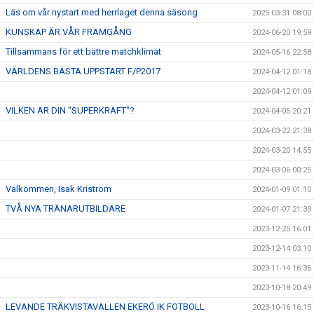
Läs om vår nystart med herrlaget denna säsong
2025-03-31 08:00
KUNSKAP ÄR VÅR FRAMGÅNG
2024-06-20 19:59
Tillsammans för ett bättre matchklimat
2024-05-16 22:58
VÄRLDENS BÄSTA UPPSTART F/P2017
2024-04-12 01:18
2024-04-12 01:09
VILKEN ÄR DIN "SUPERKRAFT"?
2024-04-05 20:21
2024-03-22 21:38
2024-03-20 14:55
2024-03-06 00:25
Välkommen, Isak Kriström
2024-01-09 01:10
TVÅ NYA TRÄNARUTBILDARE
2024-01-07 21:39
2023-12-25 16:01
2023-12-14 03:10
2023-11-14 16:36
2023-10-18 20:49
LEVANDE TRÄKVISTAVALLEN EKERÖ IK FOTBOLL
2023-10-16 16:15