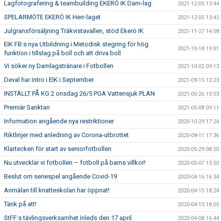
Lagfotografering & teambuilding EKERÖ IK Dam-lag
2021-12-05 13:44
SPELARMÖTE EKERÖ IK Herr-laget
2021-12-05 13:42
Julgransförsäljning Träkvistavallen, stöd Ekerö IK
2021-11-27 14:08
EIK FB:s nya Utbildning i Metodisk stegring för hög
2021-10-18 19:01
funktion i tillslag på boll och att driva boll
Vi söker ny Damlagstränare i Fotbollen
2021-10-02 09:13
Deval har intro i EIK i September
2021-09-15 13:23
INSTÄLLT PÅ KG 2 onsdag 26/5 PGA Vattensjuk PLAN
2021-05-26 13:53
Premiär Sanktan
2021-05-08 09:11
Information angående nya restriktioner
2020-10-29 17:24
Riktlinjer med anledning av Corona-utbrottet
2020-08-11 17:36
Klartecken för start av seniorfotbollen
2020-05-29 08:50
Nu utvecklar vi fotbollen – fotboll på barns villkor!
2020-05-07 13:50
Beslut om seriespel angående Covid-19
2020-04-16 16:34
Anmälan till knatteskolan har öppnat!
2020-04-15 18:24
Tänk på att!
2020-04-15 18:05
StFF:s tävlingsverksamhet inleds den 17 april
2020-04-08 16:44