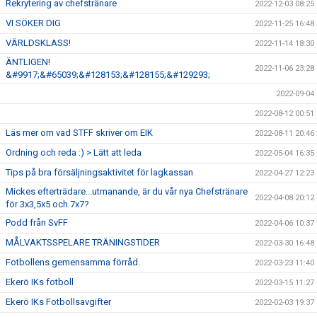
Rekrytering av chefstränare
2022-12-03 08:25
VI SÖKER DIG
2022-11-25 16:48
VÄRLDSKLASS!
2022-11-14 18:30
ÄNTLIGEN!
2022-11-06 23:28
&#9917;&#65039;&#128153;&#128155;&#129293;
2022-09-04
2022-08-12 00:51
Läs mer om vad STFF skriver om EIK
2022-08-11 20:46
Ordning och reda :) > Lätt att leda
2022-05-04 16:35
Tips på bra försäljningsaktivitet för lagkassan
2022-04-27 12:23
Mickes efterträdare...utmanande, är du vår nya Chefstränare
2022-04-08 20:12
för 3x3,5x5 och 7x7?
Podd från SvFF
2022-04-06 10:37
MÅLVAKTSSPELARE TRÄNINGSTIDER
2022-03-30 16:48
Fotbollens gemensamma förråd.
2022-03-23 11:40
Ekerö IKs fotboll
2022-03-15 11:27
Ekerö IKs Fotbollsavgifter
2022-02-03 19:37