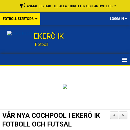
ANMÄL DIG HÄR TILL ALLA 8 IDROTTER OCH AKTIVITETER!!!
FOTBOLL STARTSIDA
LOGGA IN
EKERÖ IK
Fotboll
STARTSIDA
KONTAKT
NYHETER
KALENDER
VÅR NYA COCHPOOL I EKERÖ IK
<
>
KNATTESKOLA FB
FOTBOLL OCH FUTSAL