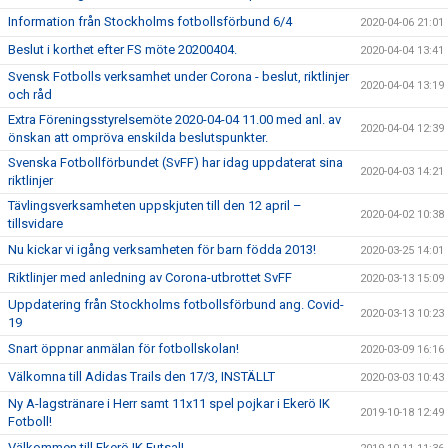
Information från Stockholms fotbollsförbund 6/4
2020-04-06 21:01
Beslut i korthet efter FS möte 20200404.
2020-04-04 13:41
Svensk Fotbolls verksamhet under Corona - beslut, riktlinjer
2020-04-04 13:19
och råd
Extra Föreningsstyrelsemöte 2020-04-04 11.00 med anl. av
2020-04-04 12:39
önskan att ompröva enskilda beslutspunkter.
Svenska Fotbollförbundet (SvFF) har idag uppdaterat sina
2020-04-03 14:21
riktlinjer
Tävlingsverksamheten uppskjuten till den 12 april –
2020-04-02 10:38
tillsvidare
Nu kickar vi igång verksamheten för barn födda 2013!
2020-03-25 14:01
Riktlinjer med anledning av Corona-utbrottet SvFF
2020-03-13 15:09
Uppdatering från Stockholms fotbollsförbund ang. Covid-
2020-03-13 10:23
19
Snart öppnar anmälan för fotbollskolan!
2020-03-09 16:16
Välkomna till Adidas Trails den 17/3, INSTÄLLT
2020-03-03 10:43
Ny A-lagstränare i Herr samt 11x11 spel pojkar i Ekerö IK
2019-10-18 12:49
Fotboll!
Välkommen till Ekerö IK Futsal!