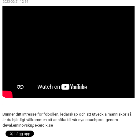
2023-02-21 12:54
FOTBOLLSSKOLA, CAMPER
LEDARE
FORTBILDNING - STFF
.
Brinner ditt intresse för fobollen, ledarskap och att utveckla människor så
är du hjärtligt välkommen att ansöka till vår nya coachpool genom
deval.eminovski@ekeroik.se