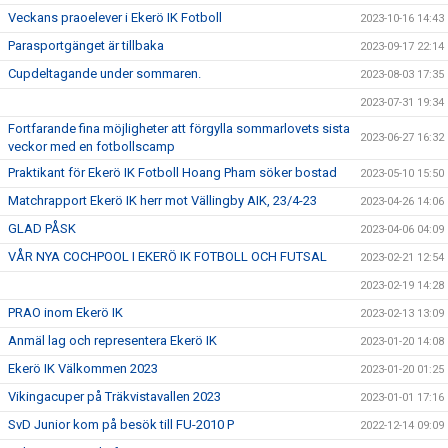
Veckans praoelever i Ekerö IK Fotboll
2023-10-16 14:43
Parasportgänget är tillbaka
2023-09-17 22:14
Cupdeltagande under sommaren.
2023-08-03 17:35
2023-07-31 19:34
Fortfarande fina möjligheter att förgylla sommarlovets sista
2023-06-27 16:32
veckor med en fotbollscamp
Praktikant för Ekerö IK Fotboll Hoang Pham söker bostad
2023-05-10 15:50
Matchrapport Ekerö IK herr mot Vällingby AIK, 23/4-23
2023-04-26 14:06
GLAD PÅSK
2023-04-06 04:09
VÅR NYA COCHPOOL I EKERÖ IK FOTBOLL OCH FUTSAL
2023-02-21 12:54
2023-02-19 14:28
PRAO inom Ekerö IK
2023-02-13 13:09
Anmäl lag och representera Ekerö IK
2023-01-20 14:08
Ekerö IK Välkommen 2023
2023-01-20 01:25
Vikingacuper på Träkvistavallen 2023
2023-01-01 17:16
SvD Junior kom på besök till FU-2010 P
2022-12-14 09:09