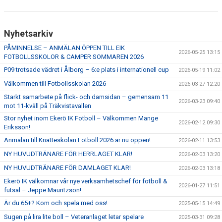
Nyhetsarkiv
PÅMINNELSE – ANMÄLAN ÖPPEN TILL EIK
2026-05-25 13:15
FOTBOLLSSKOLOR & CAMPER SOMMAREN 2026
P09 trotsade vädret i Ålborg – 6:e plats i internationell cup
2026-05-19 11:02
Välkommen till Fotbollsskolan 2026
2026-03-27 12:20
Starkt samarbete på flick- och damsidan – gemensam 11
2026-03-23 09:40
mot 11-kväll på Träkvistavallen
Stor nyhet inom Ekerö IK Fotboll – Välkommen Mange
2026-02-12 09:30
Eriksson!
Anmälan till Knatteskolan Fotboll 2026 är nu öppen!
2026-02-11 13:53
NY HUVUDTRÄNARE FÖR HERRLAGET KLAR!
2026-02-03 13:20
NY HUVUDTRÄNARE FÖR DAMLAGET KLAR!
2026-02-03 13:18
Ekerö IK välkomnar vår nye verksamhetschef för fotboll &
2026-01-27 11:51
futsal – Jeppe Mauritzson!
Är du 65+? Kom och spela med oss!
2025-05-15 14:49
Sugen på lira lite boll – Veteranlaget letar spelare
2025-03-31 09:28