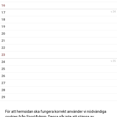
16
v.34
17
18
19
20
21
22
23
v.35
24
25
26
27
28
29
30
v.36
31
För att hemsidan ska fungera korrekt använder vi nödvändiga
cookies från SportAdmin. Dessa går inte att stänga av.