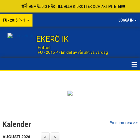
ANMÄL DIG HÄR TILL ALLA 8 IDROTTER OCH AKTIVITETER!!!
FU - 2015 P - 1
LOGGA IN
EKERÖ IK
Futsal
FU - 2015 P - En del av vår aktiva vardag
STARTSIDA GRUPP
STARTSIDA FUTSAL
NYHETER
KALENDER
Kalender
Prenumerera >>
MATCHER
AUGUSTI 2026