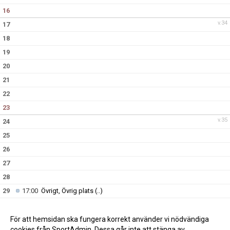
16
v.34
17
18
19
20
21
22
23
v.35
24
25
26
27
28
29
17:00
Övrigt, Övrig plats
(..)
30
v.36
31
För att hemsidan ska fungera korrekt använder vi nödvändiga
cookies från SportAdmin. Dessa går inte att stänga av.