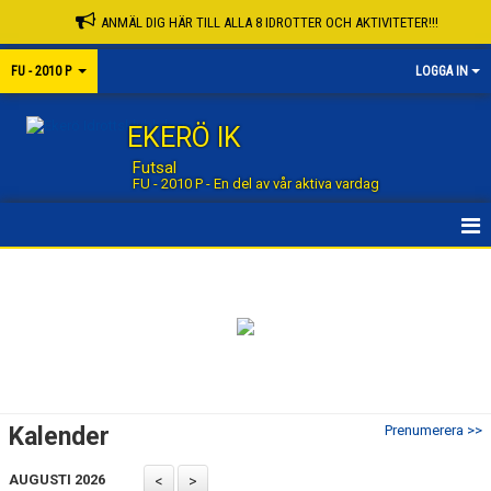
ANMÄL DIG HÄR TILL ALLA 8 IDROTTER OCH AKTIVITETER!!!
FU - 2010 P
LOGGA IN
EKERÖ IK
Futsal
FU - 2010 P - En del av vår aktiva vardag
STARTSIDA GRUPP
STARTSIDA FUTSAL
NYHETER
KALENDER
Kalender
Prenumerera >>
MATCHER
AUGUSTI 2026