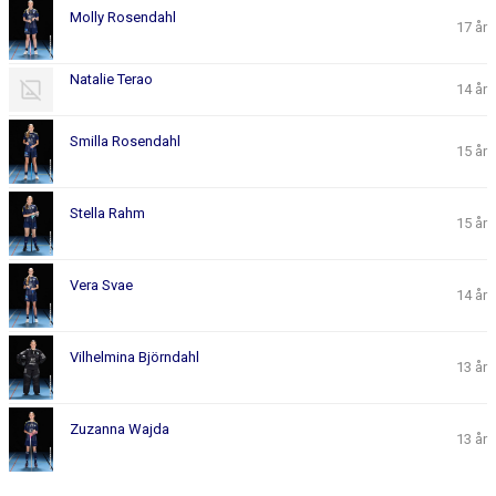
Molly Rosendahl
17 år
Natalie Terao
14 år
Smilla Rosendahl
15 år
Stella Rahm
15 år
Vera Svae
14 år
Vilhelmina Björndahl
13 år
Zuzanna Wajda
13 år