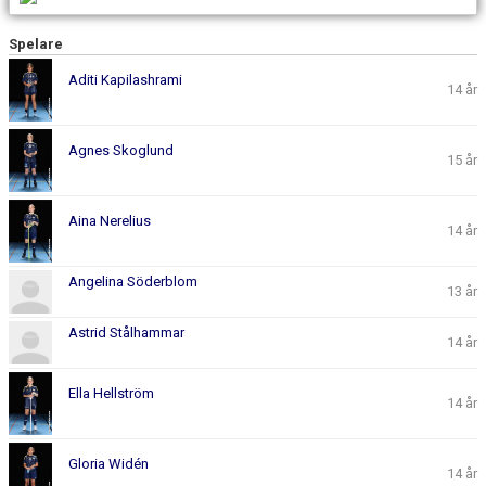
Spelare
Aditi Kapilashrami
14 år
Agnes Skoglund
15 år
Aina Nerelius
14 år
Angelina Söderblom
13 år
Astrid Stålhammar
14 år
Ella Hellström
14 år
Gloria Widén
14 år