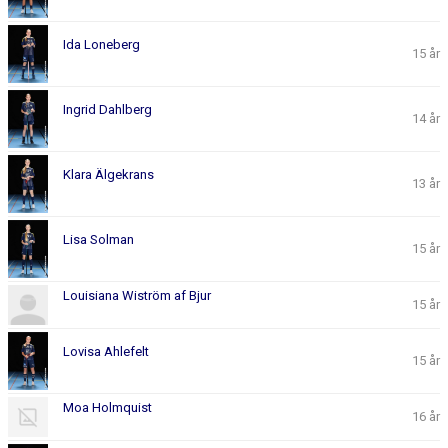
Ida Loneberg
15 år
Ingrid Dahlberg
14 år
Klara Älgekrans
13 år
Lisa Solman
15 år
Louisiana Wiström af Bjur
15 år
Lovisa Ahlefelt
15 år
Moa Holmquist
16 år