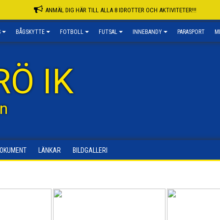
ANMÄL DIG HÄR TILL ALLA 8 IDROTTER OCH AKTIVITETER!!!
S
BÅGSKYTTE
FOTBOLL
FUTSAL
INNEBANDY
PARASPORT
M
RÖ IK
n
OKUMENT
LÄNKAR
BILDGALLERI