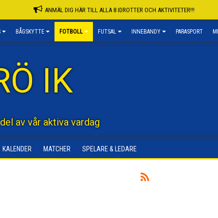
ANMÄL DIG HÄR TILL ALLA 8 IDROTTER OCH AKTIVITETER!!!
S
BÅGSKYTTE
FOTBOLL
FUTSAL
INNEBANDY
PARASPORT
M
RÖ IK
 del av vår aktiva vardag
KALENDER
MATCHER
SPELARE & LEDARE