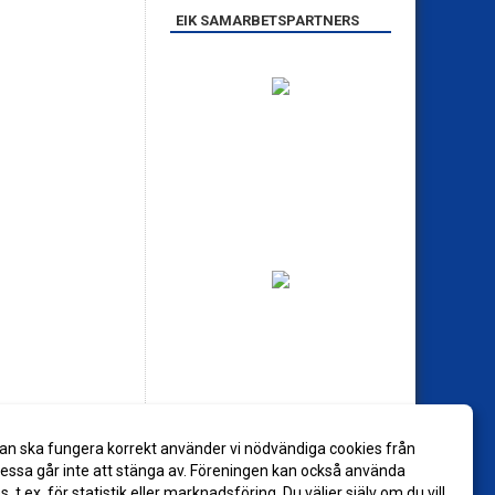
EIK SAMARBETSPARTNERS
an ska fungera korrekt använder vi nödvändiga cookies från
ssa går inte att stänga av. Föreningen kan också använda
es, t.ex. för statistik eller marknadsföring. Du väljer själv om du vill