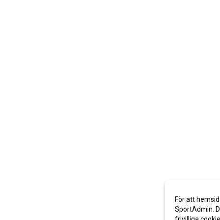
För att hemsid
SportAdmin. De
frivilliga cooki