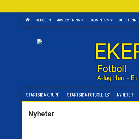
KLUBBEN
ARMBRYTNING
BADMINTON
BORDTENNI
EKE
Fotboll
A-lag Herr - En
STARTSIDA GRUPP
STARTSIDA FOTBOLL
NYHETER
Nyheter