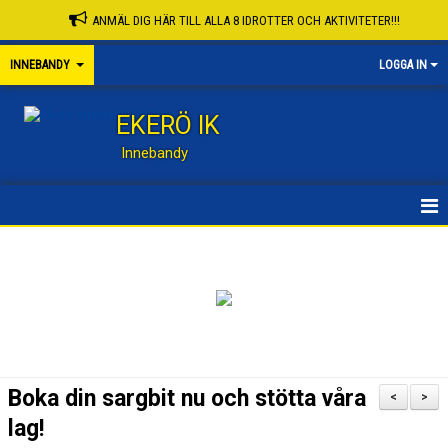
ANMÄL DIG HÄR TILL ALLA 8 IDROTTER OCH AKTIVITETER!!!
INNEBANDY
LOGGA IN
EKERÖ IK
Innebandy
START
OM OSS
PARTNERS
INNEBANDYKOMMITTÉ
Boka din sargbit nu och stötta våra
<
>
MEDLEMS OCH AKTIVITETSAVGIFTER
lag!