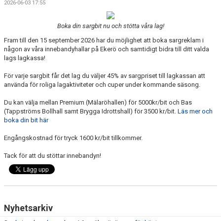
2026-06-03 17:55
KALENDER
Boka din sargbit nu och stötta våra lag!
DOKUMENT
Fram till den 15 september 2026 har du möjlighet att boka sargreklam i
någon av våra innebandyhallar på Ekerö och samtidigt bidra till ditt valda
lags lagkassa!
För varje sargbit får det lag du väljer 45% av sargpriset till lagkassan att
använda för roliga lagaktiviteter och cuper under kommande säsong.
Du kan välja mellan Premium (Mälaröhallen) för 5000kr/bit och Bas
(Tappströms Bollhall samt Brygga Idrottshall) för 3500 kr/bit.
Läs mer och
boka din bit här
Engångskostnad för tryck 1600 kr/bit tillkommer.
Tack för att du stöttar innebandyn!
Nyhetsarkiv