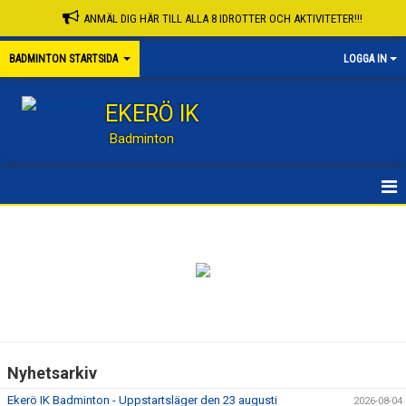
ANMÄL DIG HÄR TILL ALLA 8 IDROTTER OCH AKTIVITETER!!!
BADMINTON STARTSIDA
LOGGA IN
EKERÖ IK
Badminton
HEM
NYHETER
KONTAKT
KALENDER
Nyhetsarkiv
TÄVLING
Ekerö IK Badminton - Uppstartsläger den 23 augusti
2026-08-04