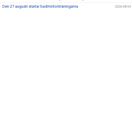
DOKUMENT
Den 27 augusti startar badmintonträningarna
2026-08-04
LÄNKAR
BILDGALLERI