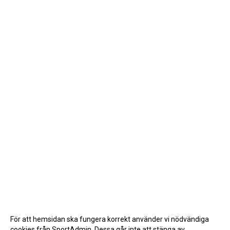
För att hemsidan ska fungera korrekt använder vi nödvändiga
cookies från SportAdmin. Dessa går inte att stänga av.