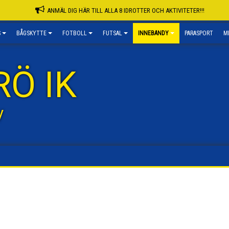
ANMÄL DIG HÄR TILL ALLA 8 IDROTTER OCH AKTIVITETER!!!
S
BÅGSKYTTE
FOTBOLL
FUTSAL
INNEBANDY
PARASPORT
M
RÖ IK
y