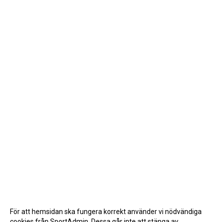
För att hemsidan ska fungera korrekt använder vi nödvändiga
cookies från SportAdmin. Dessa går inte att stänga av.