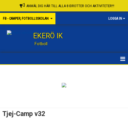
ANMÄL DIG HÄR TILL ALLA 8 IDROTTER OCH AKTIVITETER!!!
FB - CAMPER, FOTBOLLSSKOLAN
LOGGA IN
EKERÖ IK
Fotboll
STARTSIDA GRUPP
STARTSIDA FOTBOLL
CAMPER, FOTBOLLSSKOLOR 2026
FSKOLA V25
Tjej-Camp v32
FSKOLA V26