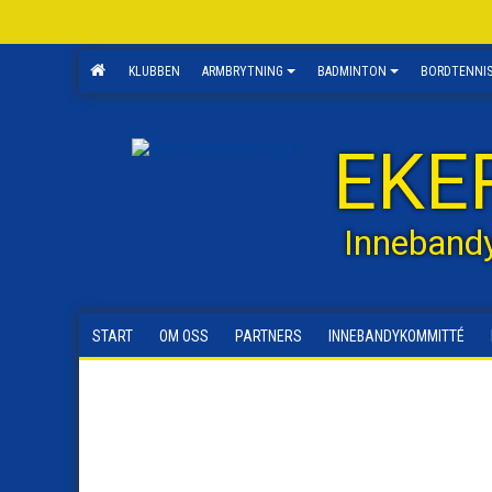
KLUBBEN
ARMBRYTNING
BADMINTON
BORDTENNI
EKE
Inneband
START
OM OSS
PARTNERS
INNEBANDYKOMMITTÉ