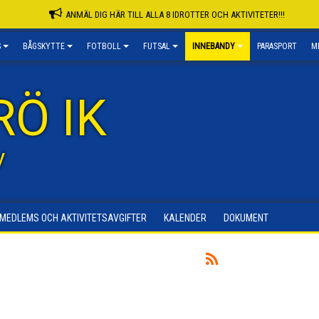
ANMÄL DIG HÄR TILL ALLA 8 IDROTTER OCH AKTIVITETER!!!
S
BÅGSKYTTE
FOTBOLL
FUTSAL
INNEBANDY
PARASPORT
M
RÖ IK
y
MEDLEMS OCH AKTIVITETSAVGIFTER
KALENDER
DOKUMENT