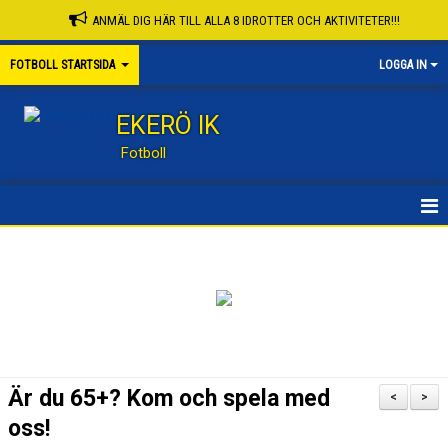
ANMÄL DIG HÄR TILL ALLA 8 IDROTTER OCH AKTIVITETER!!!
FOTBOLL STARTSIDA
LOGGA IN
EKERÖ IK
Fotboll
STARTSIDA
KONTAKT
NYHETER
KALENDER
Är du 65+? Kom och spela med
<
>
KNATTESKOLA FB
oss!