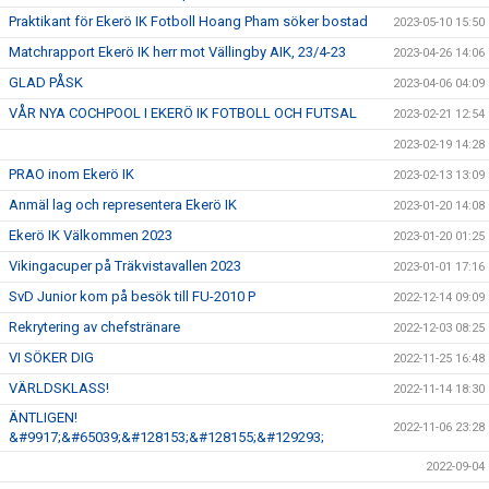
Praktikant för Ekerö IK Fotboll Hoang Pham söker bostad
2023-05-10 15:50
Matchrapport Ekerö IK herr mot Vällingby AIK, 23/4-23
2023-04-26 14:06
GLAD PÅSK
2023-04-06 04:09
VÅR NYA COCHPOOL I EKERÖ IK FOTBOLL OCH FUTSAL
2023-02-21 12:54
2023-02-19 14:28
PRAO inom Ekerö IK
2023-02-13 13:09
Anmäl lag och representera Ekerö IK
2023-01-20 14:08
Ekerö IK Välkommen 2023
2023-01-20 01:25
Vikingacuper på Träkvistavallen 2023
2023-01-01 17:16
SvD Junior kom på besök till FU-2010 P
2022-12-14 09:09
Rekrytering av chefstränare
2022-12-03 08:25
VI SÖKER DIG
2022-11-25 16:48
VÄRLDSKLASS!
2022-11-14 18:30
ÄNTLIGEN!
2022-11-06 23:28
&#9917;&#65039;&#128153;&#128155;&#129293;
2022-09-04