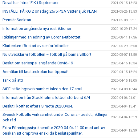
Deval har intro i EIK i September
2021-09-15 13:23
INSTÄLLT PÅ KG 2 onsdag 26/5 PGA Vattensjuk PLAN
2021-05-26 13:53
Premiär Sanktan
2021-05-08 09:11
Information angående nya restriktioner
2020-10-29 17:24
Riktlinjer med anledning av Corona-utbrottet
2020-08-11 17:36
Klartecken för start av seniorfotbollen
2020-05-29 08:50
Nu utvecklar vi fotbollen – fotboll på barns villkor!
2020-05-07 13:50
Beslut om seriespel angående Covid-19
2020-04-16 16:34
Anmälan till knatteskolan har öppnat!
2020-04-15 18:24
Tänk på att!
2020-04-15 18:05
StFF:s tävlingsverksamhet inleds den 17 april
2020-04-08 16:44
Information från Stockholms fotbollsförbund 6/4
2020-04-06 21:01
Beslut i korthet efter FS möte 20200404.
2020-04-04 13:41
Svensk Fotbolls verksamhet under Corona - beslut, riktlinjer
2020-04-04 13:19
och råd
Extra Föreningsstyrelsemöte 2020-04-04 11.00 med anl. av
2020-04-04 12:39
önskan att ompröva enskilda beslutspunkter.