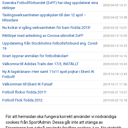
Svenska Fotbollförbundet (SvFF) har idag uppdaterat sina
2020-04-03 14:21
riktlinjer
Tävlingsverksamheten uppskjuten till den 12 april –
2020-04-02 10:38
tillsvidare
Nu kickar vi igång verksamheten för barn födda 2013!
2020-03-25 14:01
Riktlinjer med anledning av Corona-utbrottet SvFF
2020-03-13 15:09
Uppdatering från Stockholms fotbollsförbund ang. Covid-
2020-03-13 10:23
19
Snart öppnar anmälan för fotbollskolan!
2020-03-09 16:16
Välkomna till Adidas Trails den 17/3, INSTÄLLT
2020-03-03 10:43
Ny A-lagstränare i Herr samt 11x11 spel pojkar i Ekerö IK
2019-10-18 12:49
Fotboll!
Välkommen till Ekerö IK Futsal!
2019-10-11 11:36
Fotboll flickor födda 2011!
2019-05-21 13:57
Fotboll Flick födda 2012
2019-05-02 15:18
Ekerö IK Fotbolls Knatteskola för födda 2013-2014!
2019-04-24 10:57
För att hemsidan ska fungera korrekt använder vi nödvändiga
2019-03-05 15:48
cookies från SportAdmin. Dessa går inte att stänga av.
Ny huvudtränare till A-laget Dam!
2018-11-13 20:25