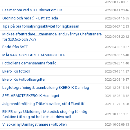
2022-08-12 00:51
Läs mer om vad STFF skriver om EIK
2022-08-11 20:46
Ordning och reda :) > Lätt att leda
2022-05-04 16:35
Tips på bra försäljningsaktivitet för lagkassan
2022-04-27 12:23
Mickes efterträdare...utmanande, är du vår nya Chefstränare
2022-04-08 20:12
för 3x3,5x5 och 7x7?
Podd från SvFF
2022-04-06 10:37
MÅLVAKTSSPELARE TRÄNINGSTIDER
2022-03-30 16:48
Fotbollens gemensamma förråd.
2022-03-23 11:40
Ekerö IKs fotboll
2022-03-15 11:27
Ekerö IKs Fotbollsavgifter
2022-02-03 19:37
Lagfotografering & teambuilding EKERÖ IK Dam-lag
2021-12-05 13:44
SPELARMÖTE EKERÖ IK Herr-laget
2021-12-05 13:42
Julgransförsäljning Träkvistavallen, stöd Ekerö IK
2021-11-27 14:08
EIK FB:s nya Utbildning i Metodisk stegring för hög
2021-10-18 19:01
funktion i tillslag på boll och att driva boll
Vi söker ny Damlagstränare i Fotbollen
2021-10-02 09:13