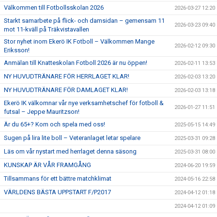
Välkommen till Fotbollsskolan 2026
2026-03-27 12:20
Starkt samarbete på flick- och damsidan – gemensam 11
2026-03-23 09:40
mot 11-kväll på Träkvistavallen
Stor nyhet inom Ekerö IK Fotboll – Välkommen Mange
2026-02-12 09:30
Eriksson!
Anmälan till Knatteskolan Fotboll 2026 är nu öppen!
2026-02-11 13:53
NY HUVUDTRÄNARE FÖR HERRLAGET KLAR!
2026-02-03 13:20
NY HUVUDTRÄNARE FÖR DAMLAGET KLAR!
2026-02-03 13:18
Ekerö IK välkomnar vår nye verksamhetschef för fotboll &
2026-01-27 11:51
futsal – Jeppe Mauritzson!
Är du 65+? Kom och spela med oss!
2025-05-15 14:49
Sugen på lira lite boll – Veteranlaget letar spelare
2025-03-31 09:28
Läs om vår nystart med herrlaget denna säsong
2025-03-31 08:00
KUNSKAP ÄR VÅR FRAMGÅNG
2024-06-20 19:59
Tillsammans för ett bättre matchklimat
2024-05-16 22:58
VÄRLDENS BÄSTA UPPSTART F/P2017
2024-04-12 01:18
2024-04-12 01:09