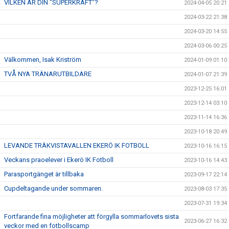
VILKEN ÄR DIN "SUPERKRAFT"?
2024-04-05 20:21
2024-03-22 21:38
2024-03-20 14:55
2024-03-06 00:25
Välkommen, Isak Kriström
2024-01-09 01:10
TVÅ NYA TRÄNARUTBILDARE
2024-01-07 21:39
2023-12-25 16:01
2023-12-14 03:10
2023-11-14 16:36
2023-10-18 20:49
LEVANDE TRÄKVISTAVALLEN EKERÖ IK FOTBOLL
2023-10-16 16:15
Veckans praoelever i Ekerö IK Fotboll
2023-10-16 14:43
Parasportgänget är tillbaka
2023-09-17 22:14
Cupdeltagande under sommaren.
2023-08-03 17:35
2023-07-31 19:34
Fortfarande fina möjligheter att förgylla sommarlovets sista
2023-06-27 16:32
veckor med en fotbollscamp