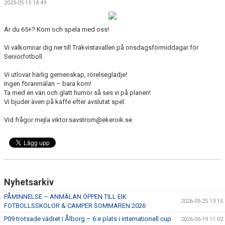
2025-05-15 14:49
FOTBOLLSSKOLA, CAMPER
LEDARE
Är du 65+? Kom och spela med oss!
Vi välkomnar dig ner till Träkvistavallen på onsdagsförmiddagar för
FORTBILDNING - STFF
Seniorfotboll.
Vi utlovar härlig gemenskap, rörelseglädje!
Ingen föranmälan – bara kom!
Ta med en vän och glatt humör så ses vi på planen!
Vi bjuder även på kaffe efter avslutat spel.
Vid frågor mejla viktor.savstrom@ekeroik.se
Nyhetsarkiv
PÅMINNELSE – ANMÄLAN ÖPPEN TILL EIK
2026-05-25 13:15
FOTBOLLSSKOLOR & CAMPER SOMMAREN 2026
P09 trotsade vädret i Ålborg – 6:e plats i internationell cup
2026-05-19 11:02