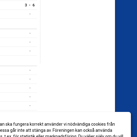
3 - 6
-
-
-
-
-
-
-
-
-
an ska fungera korrekt använder vi nödvändiga cookies från
-
ssa går inte att stänga av. Föreningen kan också använda
-
es, t.ex. för statistik eller marknadsföring. Du väljer själv om du vill