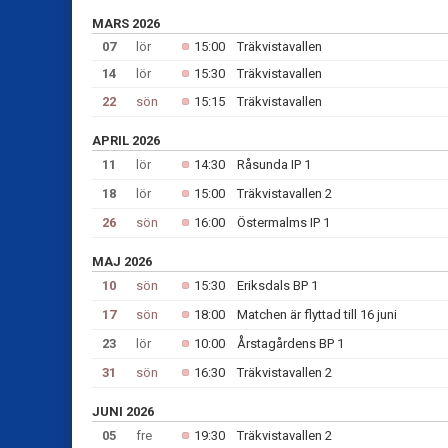
MARS 2026
07
lör
15:00
Träkvistavallen
14
lör
15:30
Träkvistavallen
22
sön
15:15
Träkvistavallen
APRIL 2026
11
lör
14:30
Råsunda IP 1
18
lör
15:00
Träkvistavallen 2
26
sön
16:00
Östermalms IP 1
MAJ 2026
10
sön
15:30
Eriksdals BP 1
17
sön
18:00
Matchen är flyttad till 16 juni
23
lör
10:00
Årstagårdens BP 1
31
sön
16:30
Träkvistavallen 2
JUNI 2026
05
fre
19:30
Träkvistavallen 2