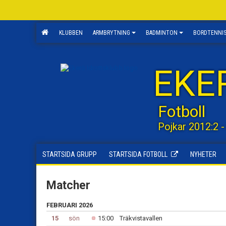
KLUBBEN
ARMBRYTNING
BADMINTON
BORDTENNI
EKE
Fotboll
Pojkar 2012:2 -
STARTSIDA GRUPP
STARTSIDA FOTBOLL
NYHETER
Matcher
FEBRUARI 2026
15
sön
15:00
Träkvistavallen