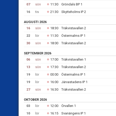
07
sön
11:30
Gröndals BP 1
16
tis
21:30
Skytteholms IP 2
AUGUSTI 2026
16
sön
18:30
Träkvistavallen 2
22
lör
11:30
Östermalms IP 1
30
sön
18:00
Träkvistavallen 2
SEPTEMBER 2026
06
sön
17:00
Träkvistavallen 1
13
sön
17:30
Träkvistavallen 2
19
lör
00:00
Östermalms IP 1
19
lör
16:00
Järvastadens IP 1
27
sön
16:30
Träkvistavallen 2
OKTOBER 2026
03
lör
12:00
Örvallen 1
10
lör
16:15
Svanängens IP 1