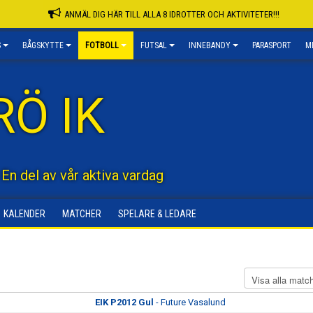
ANMÄL DIG HÄR TILL ALLA 8 IDROTTER OCH AKTIVITETER!!!
S
BÅGSKYTTE
FOTBOLL
FUTSAL
INNEBANDY
PARASPORT
M
RÖ IK
 En del av vår aktiva vardag
KALENDER
MATCHER
SPELARE & LEDARE
EIK P2012 Gul
- Future Vasalund