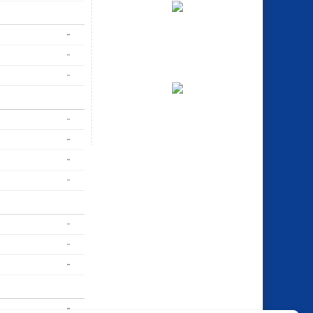
-
-
-
-
-
-
-
-
-
-
-