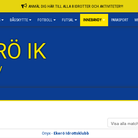
ANMÄL DIG HÄR TILL ALLA 8 IDROTTER OCH AKTIVITETER!!!
S
BÅGSKYTTE
FOTBOLL
FUTSAL
INNEBANDY
PARASPORT
M
RÖ IK
y
Onyx -
Ekerö Idrottsklubb