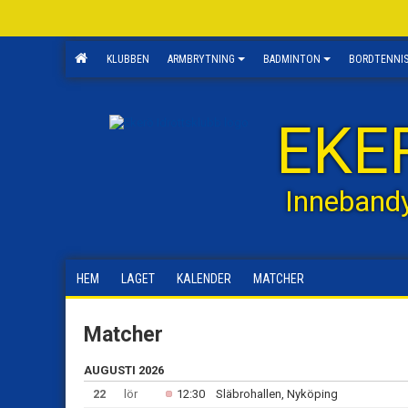
KLUBBEN
ARMBRYTNING
BADMINTON
BORDTENNI
EKE
Inneband
HEM
LAGET
KALENDER
MATCHER
Matcher
AUGUSTI 2026
22
lör
12:30
Släbrohallen, Nyköping