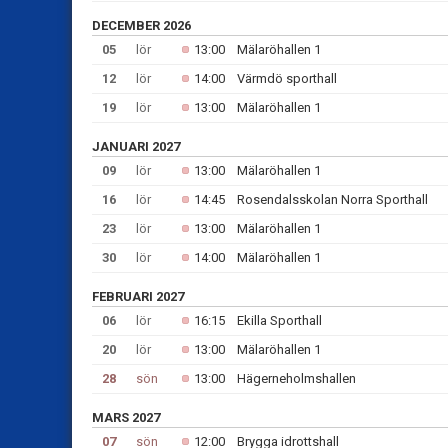
DECEMBER 2026
05
lör
13:00
Mälaröhallen 1
12
lör
14:00
Värmdö sporthall
19
lör
13:00
Mälaröhallen 1
JANUARI 2027
09
lör
13:00
Mälaröhallen 1
16
lör
14:45
Rosendalsskolan Norra Sporthall
23
lör
13:00
Mälaröhallen 1
30
lör
14:00
Mälaröhallen 1
FEBRUARI 2027
06
lör
16:15
Ekilla Sporthall
20
lör
13:00
Mälaröhallen 1
28
sön
13:00
Hägerneholmshallen
MARS 2027
07
sön
12:00
Brygga idrottshall