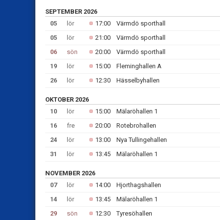
SEPTEMBER 2026
05
lör
17:00
Värmdö sporthall
05
lör
21:00
Värmdö sporthall
06
sön
20:00
Värmdö sporthall
19
lör
15:00
Fleminghallen A
26
lör
12:30
Hässelbyhallen
OKTOBER 2026
10
lör
15:00
Mälaröhallen 1
16
fre
20:00
Rotebrohallen
24
lör
13:00
Nya Tullingehallen
31
lör
13:45
Mälaröhallen 1
NOVEMBER 2026
07
lör
14:00
Hjorthagshallen
14
lör
13:45
Mälaröhallen 1
29
sön
12:30
Tyresöhallen