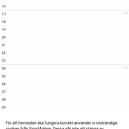
16
v.34
17
18
19
20
21
22
23
v.35
24
25
26
27
28
29
30
v.36
31
För att hemsidan ska fungera korrekt använder vi nödvändiga
cookies från SportAdmin. Dessa går inte att stänga av.