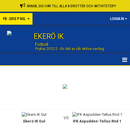
ANMÄL DIG HÄR TILL ALLA 8 IDROTTER OCH AKTIVITETER!!!
FB - 2012 P GUL
LOGGA IN
EKERÖ IK
Fotboll
Pojkar 2012:2 - En del av vår aktiva vardag
STARTSIDA GRUPP
STARTSIDA FOTBOLL
NYHETER
KALENDER
vs
Ekerö IK Gul
IFK Aspudden-Tellus Röd 1
MATCHER