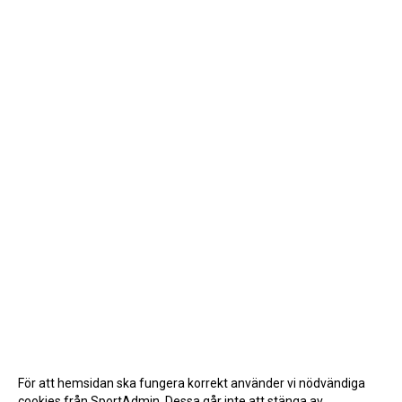
För att hemsidan ska fungera korrekt använder vi nödvändiga
cookies från SportAdmin. Dessa går inte att stänga av.