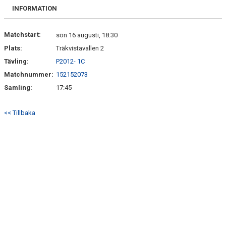
SPELARE & LEDARE
INFORMATION
Matchstart:
sön 16 augusti, 18:30
Plats:
Träkvistavallen 2
Tävling:
P2012- 1C
Matchnummer:
152152073
Samling:
17:45
<< Tillbaka