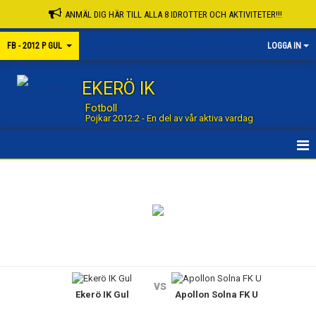
ANMÄL DIG HÄR TILL ALLA 8 IDROTTER OCH AKTIVITETER!!!
FB - 2012 P GUL
LOGGA IN
EKERÖ IK
Fotboll
Pojkar 2012:2 - En del av vår aktiva vardag
STARTSIDA GRUPP
STARTSIDA FOTBOLL
NYHETER
KALENDER
vs
Ekerö IK Gul
Apollon Solna FK U
MATCHER