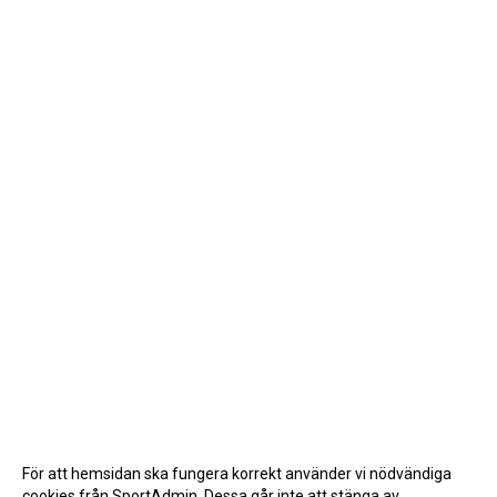
För att hemsidan ska fungera korrekt använder vi nödvändiga
cookies från SportAdmin. Dessa går inte att stänga av.