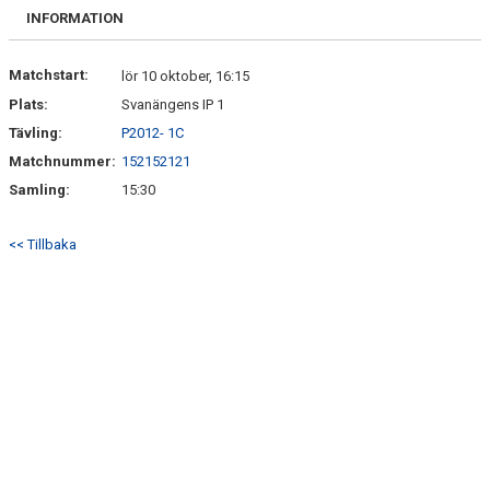
SPELARE & LEDARE
INFORMATION
Matchstart:
lör 10 oktober, 16:15
Plats:
Svanängens IP 1
Tävling:
P2012- 1C
Matchnummer:
152152121
Samling:
15:30
<< Tillbaka