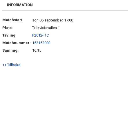
SPELARE & LEDARE
INFORMATION
Matchstart:
sön 06 september, 17:00
Plats:
Träkvistavallen 1
Tävling:
P2012- 1C
Matchnummer:
152152093
Samling:
16:15
<< Tillbaka