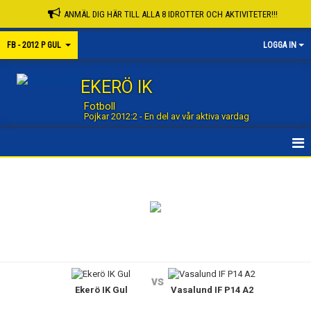
ANMÄL DIG HÄR TILL ALLA 8 IDROTTER OCH AKTIVITETER!!!
FB - 2012 P GUL
LOGGA IN
EKERÖ IK
Fotboll
Pojkar 2012:2 - En del av vår aktiva vardag
STARTSIDA GRUPP
STARTSIDA FOTBOLL
NYHETER
KALENDER
vs
Ekerö IK Gul
Vasalund IF P14 A2
MATCHER