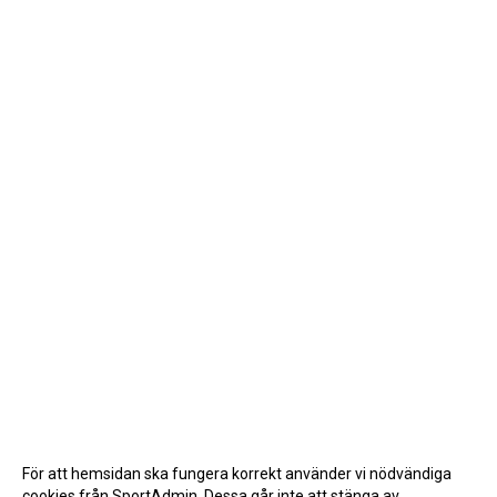
För att hemsidan ska fungera korrekt använder vi nödvändiga
cookies från SportAdmin. Dessa går inte att stänga av.