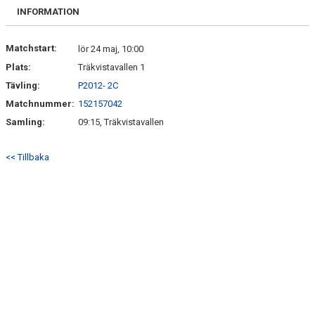
SPELARE & LEDARE
INFORMATION
Matchstart:
lör 24 maj, 10:00
Plats:
Träkvistavallen 1
Tävling:
P2012- 2C
Matchnummer:
152157042
Samling:
09:15, Träkvistavallen
<< Tillbaka