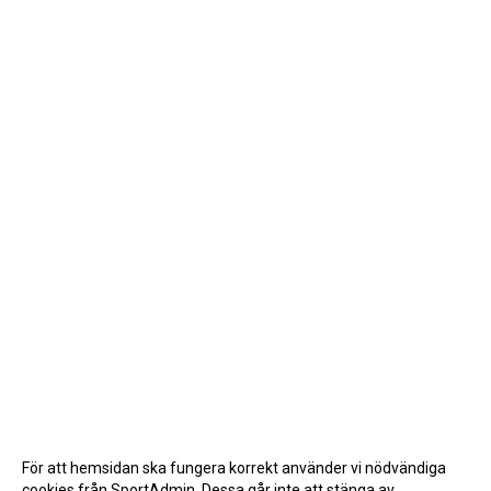
För att hemsidan ska fungera korrekt använder vi nödvändiga
cookies från SportAdmin. Dessa går inte att stänga av.