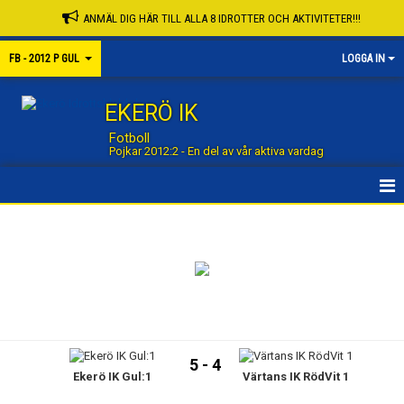
ANMÄL DIG HÄR TILL ALLA 8 IDROTTER OCH AKTIVITETER!!!
FB - 2012 P GUL
LOGGA IN
EKERÖ IK
Fotboll
Pojkar 2012:2 - En del av vår aktiva vardag
STARTSIDA GRUPP
STARTSIDA FOTBOLL
NYHETER
KALENDER
5 - 4
Ekerö IK Gul:1
Värtans IK RödVit 1
MATCHER