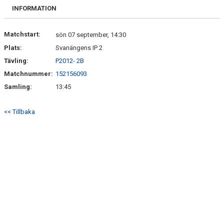
SPELARE & LEDARE
INFORMATION
Matchstart:
sön 07 september, 14:30
Plats:
Svanängens IP 2
Tävling:
P2012- 2B
Matchnummer:
152156093
Samling:
13:45
<< Tillbaka