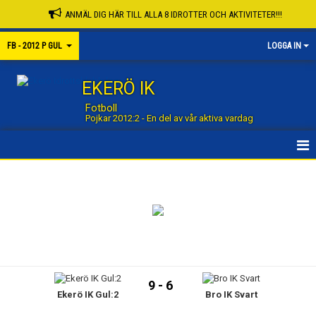
ANMÄL DIG HÄR TILL ALLA 8 IDROTTER OCH AKTIVITETER!!!
FB - 2012 P GUL
LOGGA IN
EKERÖ IK
Fotboll
Pojkar 2012:2 - En del av vår aktiva vardag
STARTSIDA GRUPP
STARTSIDA FOTBOLL
NYHETER
KALENDER
9 - 6
Ekerö IK Gul:2
Bro IK Svart
MATCHER