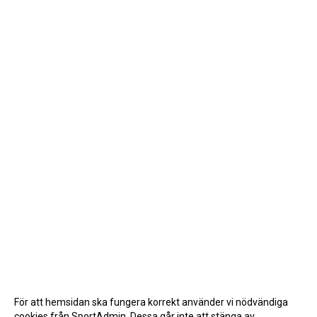
För att hemsidan ska fungera korrekt använder vi nödvändiga
cookies från SportAdmin. Dessa går inte att stänga av.