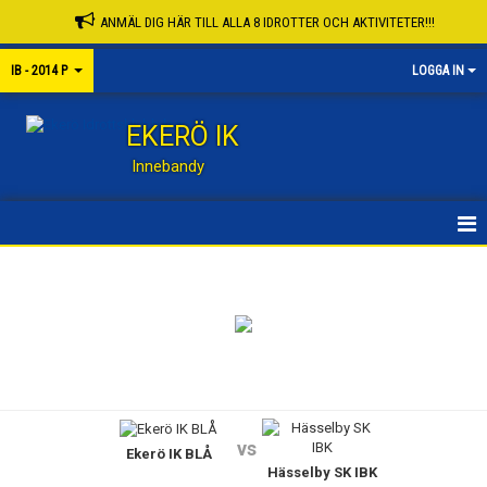
ANMÄL DIG HÄR TILL ALLA 8 IDROTTER OCH AKTIVITETER!!!
IB - 2014 P
LOGGA IN
EKERÖ IK
Innebandy
HEM
KALENDER
MATCHER
SPELARE & LEDARE
vs
Ekerö IK BLÅ
Hässelby SK IBK