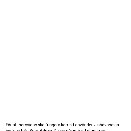
För att hemsidan ska fungera korrekt använder vi nödvändiga
cookies från SportAdmin. Dessa går inte att stänga av.