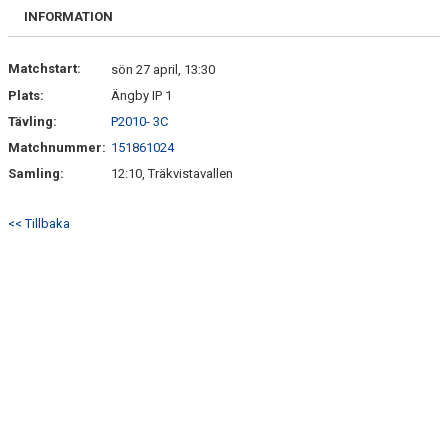
SPELARE & LEDARE
INFORMATION
Matchstart:
sön 27 april, 13:30
Plats:
Ängby IP 1
Tävling:
P2010- 3C
Matchnummer:
151861024
Samling:
12:10, Träkvistavallen
<< Tillbaka