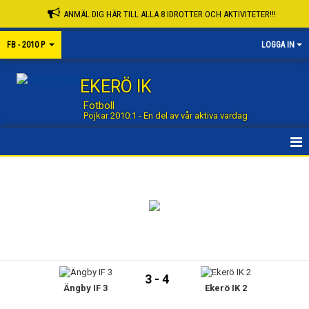
ANMÄL DIG HÄR TILL ALLA 8 IDROTTER OCH AKTIVITETER!!!
FB - 2010 P
LOGGA IN
EKERÖ IK
Fotboll
Pojkar 2010:1 - En del av vår aktiva vardag
STARTSIDA GRUPP
STARTSIDA FOTBOLL
NYHETER
KALENDER
3 - 4
Ängby IF 3
Ekerö IK 2
MATCHER