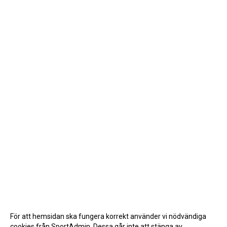
För att hemsidan ska fungera korrekt använder vi nödvändiga
cookies från SportAdmin. Dessa går inte att stänga av.