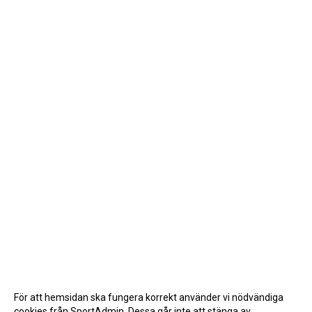
För att hemsidan ska fungera korrekt använder vi nödvändiga
cookies från SportAdmin. Dessa går inte att stänga av.