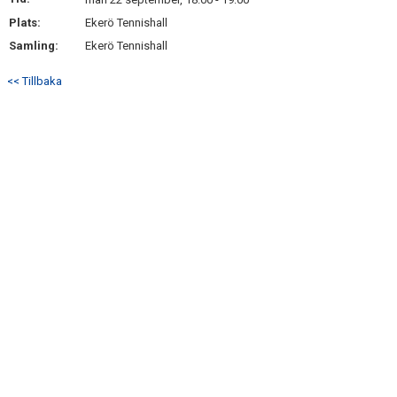
SPELARE & LEDARE
Plats:
Ekerö Tennishall
Samling:
Ekerö Tennishall
BILDGALLERI
<< Tillbaka