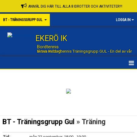
ANMÄL DIG HÄR TILL ALLA 8 IDROTTER OCH AKTIVITETER!!!
BT - TRÄNINGSGRUPP GUL
LOGGA IN
EKERÖ IK
Bordtennis
Ekerö IK Bordtennis Träningsgrupp GUL - En del av vår aktiva vardag
HEM
KALENDER
NYHETER
DOKUMENT
BT - Träningsgrupp Gul
» Träning
MATCHER
Tid:
mån 22 september, 18:00 - 19:00