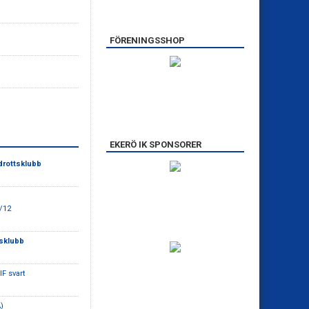
FÖRENINGSSHOP
EKERÖ IK SPONSORER
drottsklubb
/12
tsklubb
IF svart
)