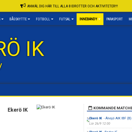
ANMÄL DIG HÄR TILL ALLA 8 IDROTTER OCH AKTIVITETER!!!
S
BÅGSKYTTE
FOTBOLL
FUTSAL
INNEBANDY
PARASPORT
M
RÖ IK
y
KOMMANDE MATCH
Ekerö IK
Ekerö IK
- Älvsjö AIK IBF (B)
Lör 26/9 12:00