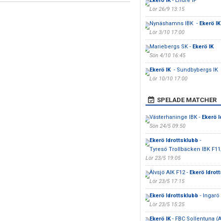
Ekerö IK
- Endre IF
Lör 26/9 13:15
Nynäshamns IBK -
Ekerö IK
Lör 3/10 17:00
Mariebergs SK -
Ekerö IK
Sön 4/10 16:45
Ekerö IK
- Sundbybergs IK
Lör 10/10 17:00
SPELADE MATCHER
Västerhaninge IBK -
Ekerö I
Sön 24/5 09:50
Ekerö Idrottsklubb
-
Tyresö Trollbäcken IBK F11
Lör 23/5 19:05
Älvsjö AIK F12 -
Ekerö Idrot
Lör 23/5 17:15
Ekerö Idrottsklubb
- Ingarö 
Lör 23/5 15:25
Ekerö IK
- FBC Sollentuna (A