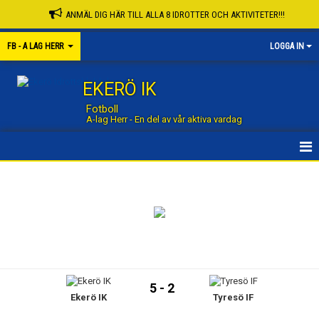
ANMÄL DIG HÄR TILL ALLA 8 IDROTTER OCH AKTIVITETER!!!
FB - A LAG HERR
LOGGA IN
EKERÖ IK
Fotboll
A-lag Herr - En del av vår aktiva vardag
STARTSIDA GRUPP
STARTSIDA FOTBOLL
NYHETER
KALENDER
5 - 2
Ekerö IK
Tyresö IF
MATCHER