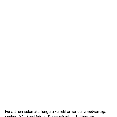
För att hemsidan ska fungera korrekt använder vi nödvändiga
cookies från SportAdmin. Dessa går inte att stänga av.