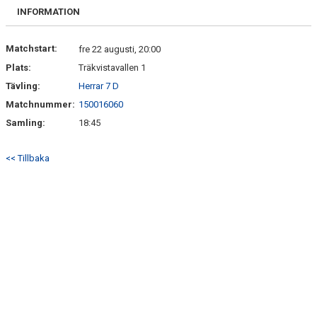
SPELARE & LEDARE
INFORMATION
Matchstart:
fre 22 augusti, 20:00
Plats:
Träkvistavallen 1
Tävling:
Herrar 7 D
Matchnummer:
150016060
Samling:
18:45
<< Tillbaka